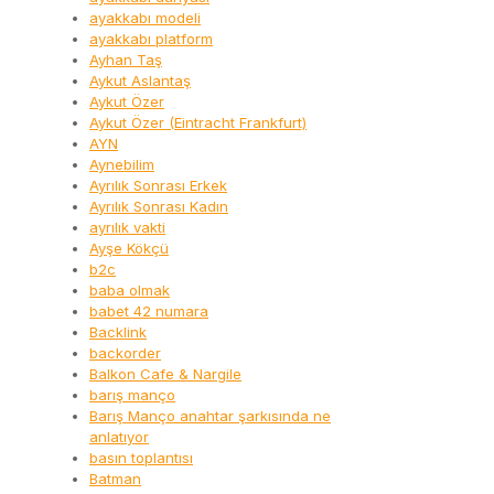
ayakkabı modeli
ayakkabı platform
Ayhan Taş
Aykut Aslantaş
Aykut Özer
Aykut Özer (Eintracht Frankfurt)
AYN
Aynebilim
Ayrılık Sonrası Erkek
Ayrılık Sonrası Kadın
ayrılık vakti
Ayşe Kökçü
b2c
baba olmak
babet 42 numara
Backlink
backorder
Balkon Cafe & Nargile
barış manço
Barış Manço anahtar şarkısında ne
anlatıyor
basın toplantısı
Batman