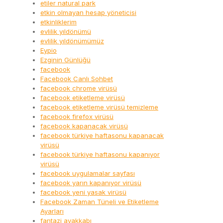
etiler natural park
etkin olmayan hesap yöneticisi
etkinliklerim
evlilik yıldönümü
evlilik yıldönümümüz
Eypio
Ezginin Günlüğü
facebook
Facebook Canlı Sohbet
facebook chrome virüsü
facebook etiketleme virüsü
facebook etiketleme virüsü temizleme
facebook firefox virüsü
facebook kapanacak virüsü
facebook türkiye haftasonu kapanacak
virüsü
facebook türkiye haftasonu kapanıyor
virüsü
facebook uygulamalar sayfası
facebook yarın kapanıyor virüsü
facebook yeni yasak virüsü
Facebook Zaman Tüneli ve Etiketleme
Ayarları
fantazi ayakkabı