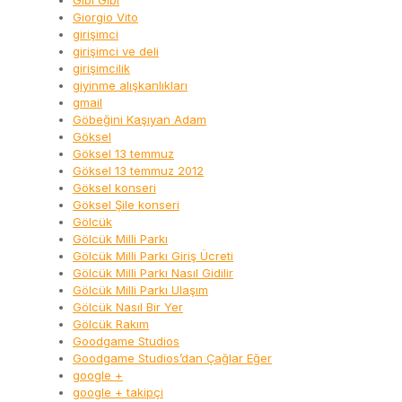
Gibi Gibi
Giorgio Vito
girişimci
girişimci ve deli
girişimcilik
giyinme alışkanlıkları
gmail
Göbeğini Kaşıyan Adam
Göksel
Göksel 13 temmuz
Göksel 13 temmuz 2012
Göksel konseri
Göksel Şile konseri
Gölcük
Gölcük Milli Parkı
Gölcük Milli Parkı Giriş Ücreti
Gölcük Milli Parkı Nasıl Gidilir
Gölcük Milli Parkı Ulaşım
Gölcük Nasıl Bir Yer
Gölcük Rakım
Goodgame Studios
Goodgame Studios’dan Çağlar Eğer
google +
google + takipçi