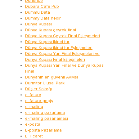
Dönence
Dubara Cafe Pub
Dummu Data
Dummy Data nedir
Dünya Kupası
Dünya Kupası çeyrek final
Dünya Kupası Çeyrek Final Eşleşmeleri
Dünya Kupası ikinci tur
Dünya Kupası ikinci tur Eşleşmeleri
Dünya Kupası Yarı Final Eşleşmeleri ve
Dünya Kupası Final Eşleşmeleri
Dünya Kupası Yarı Final ve Dünya Kupası
Final
Dünyanın en güvenli AVMsi
Durmitor Ulusal Parkı
Düşler Sokağı
e-fatura
e-fatura geçiş
e-mailing
e-mailing pazarlama
e-mailing pazarlaması
e-posta
E-posta Pazarlama
E-Ticaret