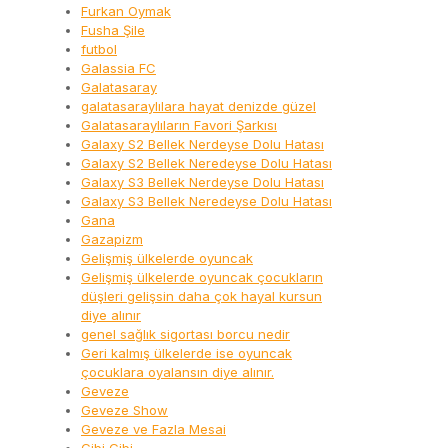
Furkan Oymak
Fusha Şile
futbol
Galassia FC
Galatasaray
galatasaraylılara hayat denizde güzel
Galatasaraylıların Favori Şarkısı
Galaxy S2 Bellek Nerdeyse Dolu Hatası
Galaxy S2 Bellek Neredeyse Dolu Hatası
Galaxy S3 Bellek Nerdeyse Dolu Hatası
Galaxy S3 Bellek Neredeyse Dolu Hatası
Gana
Gazapizm
Gelişmiş ülkelerde oyuncak
Gelişmiş ülkelerde oyuncak çocukların
düşleri gelişsin daha çok hayal kursun
diye alınır
genel sağlık sigortası borcu nedir
Geri kalmış ülkelerde ise oyuncak
çocuklara oyalansın diye alınır.
Geveze
Geveze Show
Geveze ve Fazla Mesai