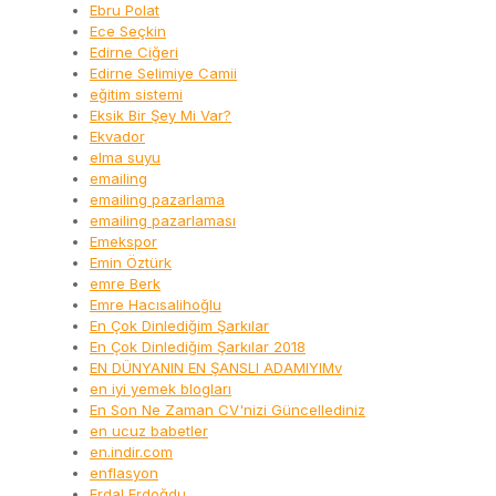
Ebru Polat
Ece Seçkin
Edirne Ciğeri
Edirne Selimiye Camii
eğitim sistemi
Eksik Bir Şey Mi Var?
Ekvador
elma suyu
emailing
emailing pazarlama
emailing pazarlaması
Emekspor
Emin Öztürk
emre Berk
Emre Hacısalihoğlu
En Çok Dinlediğim Şarkılar
En Çok Dinlediğim Şarkılar 2018
EN DÜNYANIN EN ŞANSLI ADAMIYIMv
en iyi yemek blogları
En Son Ne Zaman CV'nizi Güncellediniz
en ucuz babetler
en.indir.com
enflasyon
Erdal Erdoğdu