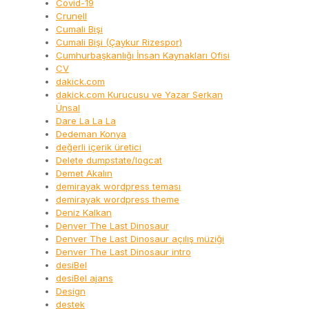
Covid-19
Crunell
Cumali Bişi
Cumali Bişi (Çaykur Rizespor)
Cumhurbaşkanlığı İnsan Kaynakları Ofisi
CV
dakick.com
dakick.com Kurucusu ve Yazar Serkan
Ünsal
Dare La La La
Dedeman Konya
değerli içerik üretici
Delete dumpstate/logcat
Demet Akalın
demirayak wordpress teması
demirayak wordpress theme
Deniz Kalkan
Denver The Last Dinosaur
Denver The Last Dinosaur açılış müziği
Denver The Last Dinosaur intro
desiBel
desiBel ajans
Design
destek