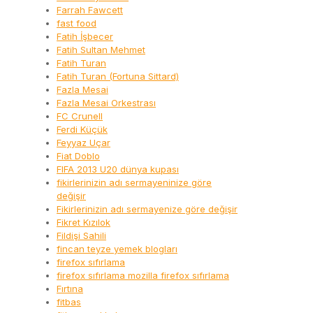
Farrah Fawcett
fast food
Fatih İşbecer
Fatih Sultan Mehmet
Fatih Turan
Fatih Turan (Fortuna Sittard)
Fazla Mesai
Fazla Mesai Orkestrası
FC Crunell
Ferdi Küçük
Feyyaz Uçar
Fiat Doblo
FIFA 2013 U20 dünya kupası
fikirlerinizin adı sermayeninize göre
değişir
Fikirlerinizin adı sermayenize göre değişir
Fikret Kızılok
Fildişi Sahili
fincan teyze yemek blogları
firefox sıfırlama
firefox sıfırlama mozilla firefox sıfırlama
Fırtına
fitbas