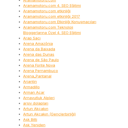
Aramamotoru.com
Aramamotoru.com 4. SEO Eğitimi
Aramamotoru.com etkinliği
Aramamotoru.com etkinliği 2017
Aramamotoru.com Etkinliği Konuşmacıları
Aramamotoru.com Teknoloji
Bloggerlarına Özel 4. SEO Eğitimi
Arap Saçı
Arena Amazônia
Arena da Baixada
Arena das Dunas
Arena de São Paulo
Arena Fonte Nova
Arena Pernambuco
Arena_Pantanal
Arjantin
Armadillo
Arman Acar
Arnavutluk Alpleri
arşiv dolapları
Artun Akçakın
Artun Akçakın (Gençlerbirliği)
Aşk Bitti
Aşk Yeniden