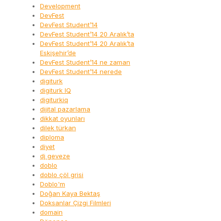
Development
DevFest
DevFest Student’14
DevFest Student’14 20 Aralık’ta
DevFest Student’14 20 Aralık’ta
Eskişehir’de
DevFest Student’14 ne zaman
DevFest Student’14 nerede
digiturk
digiturk IQ
digiturkiq
dijital pazarlama
dikkat oyunları
dilek türkan
diploma
diyet
dj geveze
doblo
doblo çöl grisi
Doblo'm
Doğan Kaya Bektaş
Doksanlar Çizgi Filmleri
domain