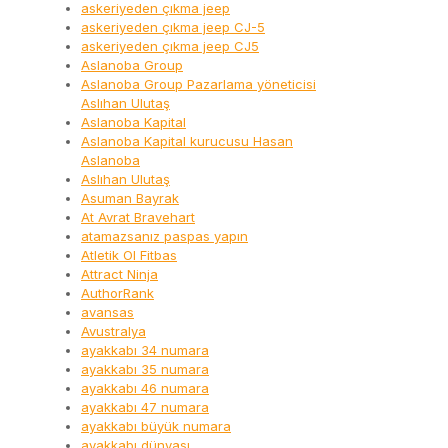
askeriyeden çıkma jeep
askeriyeden çıkma jeep CJ-5
askeriyeden çıkma jeep CJ5
Aslanoba Group
Aslanoba Group Pazarlama yöneticisi
Aslıhan Ulutaş
Aslanoba Kapital
Aslanoba Kapital kurucusu Hasan
Aslanoba
Aslıhan Ulutaş
Asuman Bayrak
At Avrat Bravehart
atamazsanız paspas yapın
Atletik Ol Fitbas
Attract Ninja
AuthorRank
avansas
Avustralya
ayakkabı 34 numara
ayakkabı 35 numara
ayakkabı 46 numara
ayakkabı 47 numara
ayakkabı büyük numara
ayakkabı dünyası