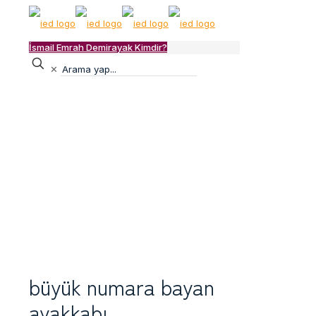
İsmail Emrah Demirayak Kimdir?
✕
büyük numara bayan
ayakkabı