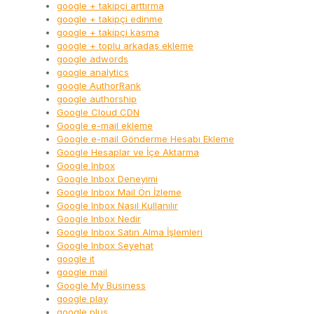
google + takipçi arttırma
google + takipçi edinme
google + takipçi kasma
google + toplu arkadaş ekleme
google adwords
google analytics
google AuthorRank
google authorship
Google Cloud CDN
Google e-mail ekleme
Google e-mail Gönderme Hesabı Ekleme
Google Hesaplar ve İçe Aktarma
Google Inbox
Google Inbox Deneyimi
Google Inbox Mail Ön İzleme
Google Inbox Nasıl Kullanılır
Google Inbox Nedir
Google Inbox Satın Alma İşlemleri
Google Inbox Seyehat
google it
google mail
Google My Business
google play
google plus