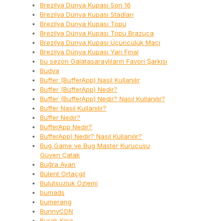
Brezilya Dünya Kupası Son 16
Brezilya Dünya Kupası Stadları
Brezilya Dünya Kupası Topu
Brezilya Dünya Kupası Topu Brazuca
Brezilya Dünya Kupası Üçüncülük Maçı
Brezilya Dünya Kupası Yarı Final
bu sezon Galatasaraylıların Favori Şarkısı
Budva
Buffer (BufferApp) Nasıl Kullanılır
Buffer (BufferApp) Nedir?
Buffer (BufferApp) Nedir? Nasıl Kullanılır?
Buffer Nasıl Kullanılır?
Buffer Nedir?
BufferApp Nedir?
BufferApp) Nedir? Nasıl Kullanılır?
Bug Game ve Bug Master Kurucusu
Güven Çatak
Buğra Ayan
Bülent Ortaçgil
Bulutsuzluk Özlemi
bumads
bumerang
BunnyCDN
Burak King