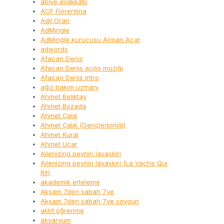
abiye ayakkabı
ACF Fiorentina
Adil Oran
AdMingle
AdMingle kurucusu Arman Acar
adwords
Afacan Denis
Afacan Denis açılış müziği
Afacan Denis intro
ağız bakım uzmanı
Ahmet Beliktay
Ahmet Bozada
Ahmet Çalık
Ahmet Çalık (Gençlerbirliği)
Ahmet Kural
Ahmet Uçar
Ailenizing peyniri lavaşkiri
Ailenizing peyniri lavaşkiri (La Vache Qui
Rit)
akademik erteleme
Akşam 7den sabah 7ye
Akşam 7den sabah 7ye soygun
aktif öğrenme
akvaryum