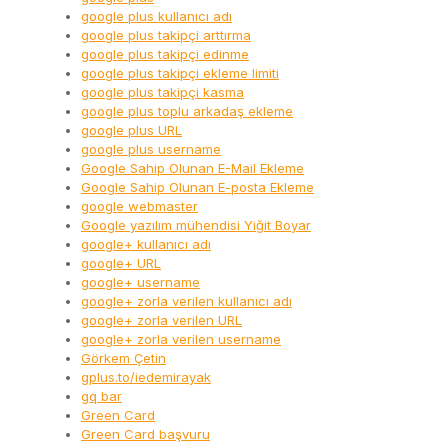
google plus kullanıcı adı
google plus takipçi arttırma
google plus takipçi edinme
google plus takipçi ekleme limiti
google plus takipçi kasma
google plus toplu arkadaş ekleme
google plus URL
google plus username
Google Sahip Olunan E-Mail Ekleme
Google Sahip Olunan E-posta Ekleme
google webmaster
Google yazılım mühendisi Yiğit Boyar
google+ kullanıcı adı
google+ URL
google+ username
google+ zorla verilen kullanıcı adı
google+ zorla verilen URL
google+ zorla verilen username
Görkem Çetin
gplus.to/iedemirayak
gq bar
Green Card
Green Card başvuru