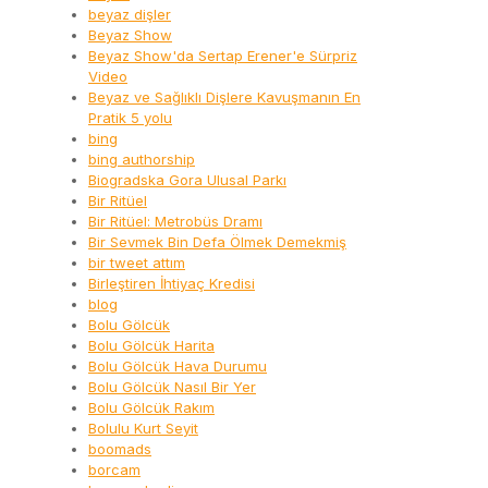
beyaz dişler
Beyaz Show
Beyaz Show'da Sertap Erener'e Sürpriz
Video
Beyaz ve Sağlıklı Dişlere Kavuşmanın En
Pratik 5 yolu
bing
bing authorship
Biogradska Gora Ulusal Parkı
Bir Ritüel
Bir Ritüel: Metrobüs Dramı
Bir Sevmek Bin Defa Ölmek Demekmiş
bir tweet attım
Birleştiren İhtiyaç Kredisi
blog
Bolu Gölcük
Bolu Gölcük Harita
Bolu Gölcük Hava Durumu
Bolu Gölcük Nasıl Bir Yer
Bolu Gölcük Rakım
Bolulu Kurt Seyit
boomads
borcam