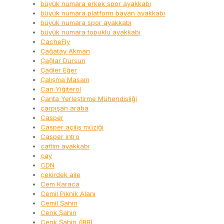
büyük numara erkek spor ayakkabı
büyük numara platform bayan ayakkabı
büyük numara spor ayakkabı
büyük numara topuklu ayakkabı
CacheFly
Çağatay Akman
Çağlar Dursun
Çağler Eğer
Çalışma Masam
Can Yiğiterol
Çanta Yerleştirme Mühendisliği
çarpışan araba
Casper
Casper açılış müziği
Casper intro
cattim ayakkabı
çay
CDN
çekirdek aile
Cem Karaca
Cemil Piknik Alanı
Cemil Şahin
Cenk Şahin
Cenk Şahin (İBB)