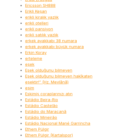
Ericsson SH888
Erikli Keşan
erikli kiralık yazlık
erikli otelleri
erikli pansiyon
erikli satılık yazlık
erkek ayakkabı 38 numara
erkek ayakkabı büyük numara
Erkin Koray
erteleme
eşek
Eşek olduğunu bilmeyen
Eşek olduğunu bilmeyen hakîkaten
eşektir!” (Hz. Mevlânâ)
eşim
Eskimiş çoraplarınızı atın
Estádio Beira-Rio
Estádio Castelão
Estádio do Maracanã
Estádio Mineirão
Estádio Nacional Mané Garrincha
Ethem Pülgir
Ethem Pülgir (Kartalspor)