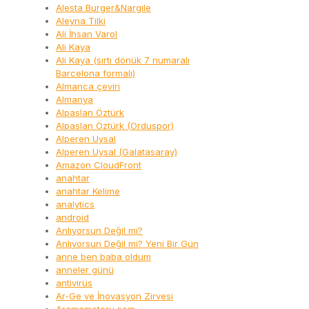
Alesta Burger&Nargile
Aleyna Tilki
Ali İhsan Varol
Ali Kaya
Ali Kaya (sırtı dönük 7 numaralı
Barcelona formalı)
Almanca çeviri
Almanya
Alpaslan Öztürk
Alpaslan Öztürk (Orduspor)
Alperen Uysal
Alperen Uysal (Galatasaray)
Amazon CloudFront
anahtar
anahtar Kelime
analytics
android
Anlıyorsun Değil mi?
Anlıyorsun Değil mi? Yeni Bir Gün
anne ben baba oldum
anneler günü
antivirüs
Ar-Ge ve İnovasyon Zirvesi