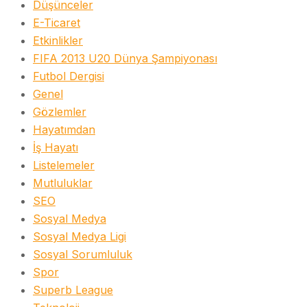
Düşünceler
E-Ticaret
Etkinlikler
FIFA 2013 U20 Dünya Şampiyonası
Futbol Dergisi
Genel
Gözlemler
Hayatımdan
İş Hayatı
Listelemeler
Mutluluklar
SEO
Sosyal Medya
Sosyal Medya Ligi
Sosyal Sorumluluk
Spor
Superb League