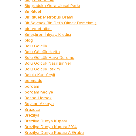
Biogradska Gora Ulusal Parkı
Bir Ritüel
Bir Ritüel: Metrobüs Dramı
Bir Sevmek Bin Defa Ölmek Demekmiş
bir tweet attım
Birleştiren İhtiyaç Kredisi
blog
Bolu Gölcük
Bolu Gölcük Harita
Bolu Gölcük Hava Durumu
Bolu Gölcük Nasıl Bir Yer
Bolu Gölcük Rakım
Bolulu Kurt Seyit
boomads
borcam
borcam hediye
Bosna-Hersek
Boysan Akkaya
Brazuca
Brezilya
Brezilya Dünya Kupası
Brezilya Dünya Kupası 2014
Brezilya Dünya Kupası A Grubu