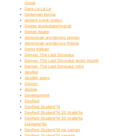
Ünsal
Dare La La La
Dedeman Konya
değerli içerik üretici
Delete dumpstate/logcat
Demet Akalın
demirayak wordpress teması
demirayak wordpress theme
Deniz Kalkan
Denver The Last Dinosaur
Denver The Last Dinosaur açılış müziği
Denver The Last Dinosaur intro
desiBel
desiBel ajans
Design
destek
Development
DevFest
DevFest Student’14
DevFest Student’14 20 Aralık’ta
DevFest Student’14 20 Aralık’ta
Eskişehir’de
DevFest Student’14 ne zaman
DevFest Student’14 nerede