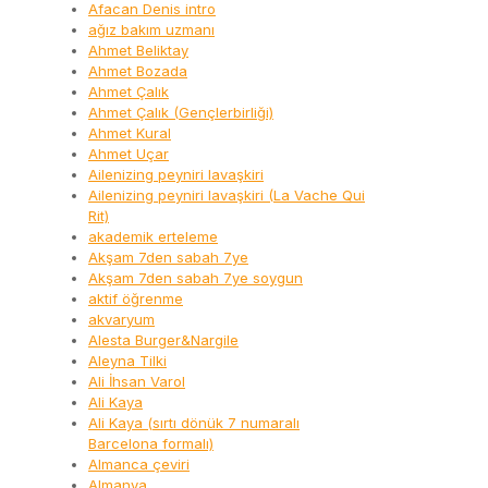
Afacan Denis intro
ağız bakım uzmanı
Ahmet Beliktay
Ahmet Bozada
Ahmet Çalık
Ahmet Çalık (Gençlerbirliği)
Ahmet Kural
Ahmet Uçar
Ailenizing peyniri lavaşkiri
Ailenizing peyniri lavaşkiri (La Vache Qui
Rit)
akademik erteleme
Akşam 7den sabah 7ye
Akşam 7den sabah 7ye soygun
aktif öğrenme
akvaryum
Alesta Burger&Nargile
Aleyna Tilki
Ali İhsan Varol
Ali Kaya
Ali Kaya (sırtı dönük 7 numaralı
Barcelona formalı)
Almanca çeviri
Almanya