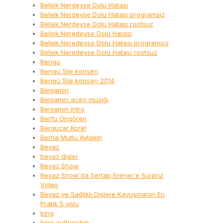
Bellek Nerdeyse Dolu Hatası
Bellek Nerdeyse Dolu Hatası programsız
Bellek Nerdeyse Dolu Hatası rootsuz
Bellek Neredeyse Dolu Hatası
Bellek Neredeyse Dolu Hatası programsız
Bellek Neredeyse Dolu Hatası rootsuz
Bengü
Bengü Şile konseri
Bengü Şile konseri 2014
Benjamin
Benjamin açılış müziği
Benjamin intro
Berfu Öngören
Bergüzar Korel
Berna Mutlu Aytekin
Beyaz
beyaz dişler
Beyaz Show
Beyaz Show'da Sertap Erener'e Sürpriz
Video
Beyaz ve Sağlıklı Dişlere Kavuşmanın En
Pratik 5 yolu
bing
bing authorship