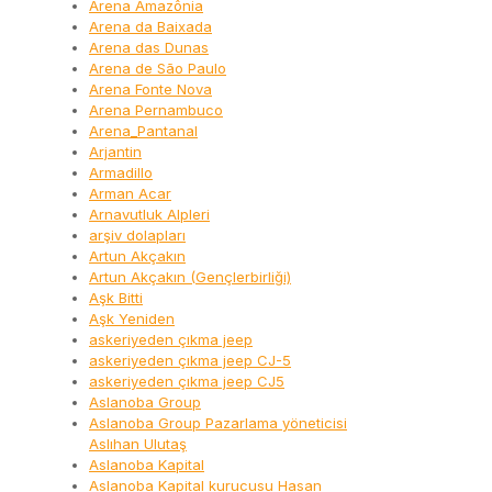
Arena Amazônia
Arena da Baixada
Arena das Dunas
Arena de São Paulo
Arena Fonte Nova
Arena Pernambuco
Arena_Pantanal
Arjantin
Armadillo
Arman Acar
Arnavutluk Alpleri
arşiv dolapları
Artun Akçakın
Artun Akçakın (Gençlerbirliği)
Aşk Bitti
Aşk Yeniden
askeriyeden çıkma jeep
askeriyeden çıkma jeep CJ-5
askeriyeden çıkma jeep CJ5
Aslanoba Group
Aslanoba Group Pazarlama yöneticisi
Aslıhan Ulutaş
Aslanoba Kapital
Aslanoba Kapital kurucusu Hasan