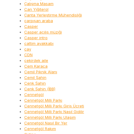
Çalışma Masam
Can Yiğiterol
Çanta Yerleştirme Mühendisliği
çarpışan araba
Casper
Casper açılış müziği
Casper intro
cattim ayakkabı
çay
CDN
çekirdek aile
Cem Karaca
Cemil Piknik Alanı
Cemil Şahin
Cenk Şahin
Cenk Şahin (İBB)
Cennetgöl
Cennetgöl Milli Parkı
Cennetgöl Milli Parkı Giriş Ücreti
Cennetgöl Milli Parkı Nasıl Gidilir
Cennetgöl Milli Parkı Ulaşım
Cennetgöl Nasıl Bir Yer
Cennetgöl Rakım