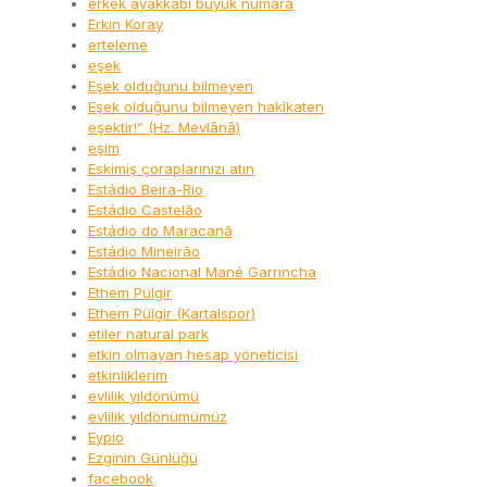
erkek ayakkabı büyük numara
Erkin Koray
erteleme
eşek
Eşek olduğunu bilmeyen
Eşek olduğunu bilmeyen hakîkaten
eşektir!” (Hz. Mevlânâ)
eşim
Eskimiş çoraplarınızı atın
Estádio Beira-Rio
Estádio Castelão
Estádio do Maracanã
Estádio Mineirão
Estádio Nacional Mané Garrincha
Ethem Pülgir
Ethem Pülgir (Kartalspor)
etiler natural park
etkin olmayan hesap yöneticisi
etkinliklerim
evlilik yıldönümü
evlilik yıldönümümüz
Eypio
Ezginin Günlüğü
facebook