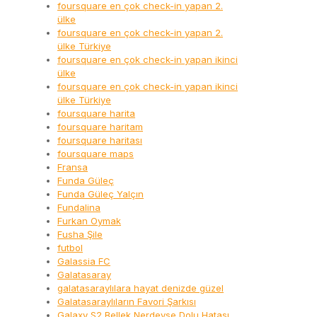
foursquare en çok check-in yapan 2.
ülke
foursquare en çok check-in yapan 2.
ülke Türkiye
foursquare en çok check-in yapan ikinci
ülke
foursquare en çok check-in yapan ikinci
ülke Türkiye
foursquare harita
foursquare haritam
foursquare haritası
foursquare maps
Fransa
Funda Güleç
Funda Güleç Yalçın
Fundalina
Furkan Oymak
Fusha Şile
futbol
Galassia FC
Galatasaray
galatasaraylılara hayat denizde güzel
Galatasaraylıların Favori Şarkısı
Galaxy S2 Bellek Nerdeyse Dolu Hatası