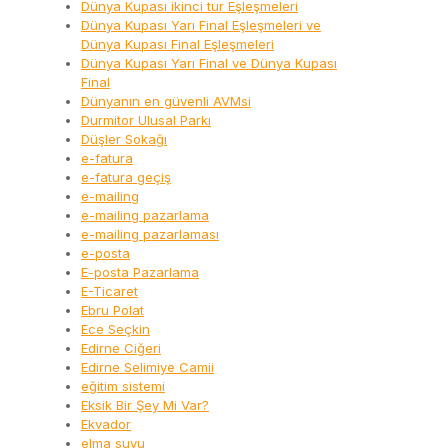
Dünya Kupası ikinci tur Eşleşmeleri
Dünya Kupası Yarı Final Eşleşmeleri ve
Dünya Kupası Final Eşleşmeleri
Dünya Kupası Yarı Final ve Dünya Kupası
Final
Dünyanın en güvenli AVMsi
Durmitor Ulusal Parkı
Düşler Sokağı
e-fatura
e-fatura geçiş
e-mailing
e-mailing pazarlama
e-mailing pazarlaması
e-posta
E-posta Pazarlama
E-Ticaret
Ebru Polat
Ece Seçkin
Edirne Ciğeri
Edirne Selimiye Camii
eğitim sistemi
Eksik Bir Şey Mi Var?
Ekvador
elma suyu