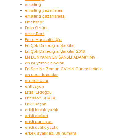
emailing
emailing pazarlama
emailing pazarlaması
Emekspor
Emin Öztürk
emre Berk
Emre Hacısalihoğlu
En Çok Dinlediğim Şarkılar
En Çok Dinlediğim Şarkılar 2018
EN DÜNYANIN EN ŞANSLI ADAMIYIMv
en iyi yemek blogları
En Son Ne Zaman CV'nizi Güncellediniz
en ucuz babetler
en.indir.com
enflasyon
Erdal Erdoğdu
Ericsson SH888
Erikli Keşan
erikli kiralık yazlık
erikli otelleri
erikli pansiyon
erikli satılık yazlık
erkek ayakkabı 38 numara