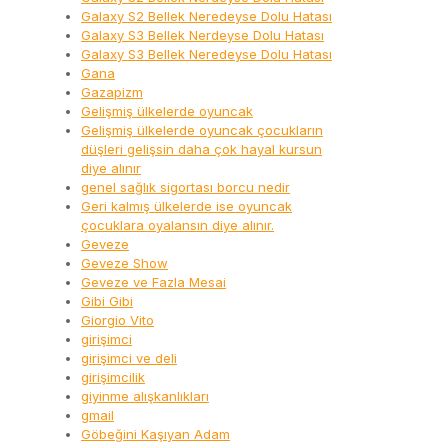
Galaxy S2 Bellek Neredeyse Dolu Hatası
Galaxy S3 Bellek Nerdeyse Dolu Hatası
Galaxy S3 Bellek Neredeyse Dolu Hatası
Gana
Gazapizm
Gelişmiş ülkelerde oyuncak
Gelişmiş ülkelerde oyuncak çocukların
düşleri gelişsin daha çok hayal kursun
diye alınır
genel sağlık sigortası borcu nedir
Geri kalmış ülkelerde ise oyuncak
çocuklara oyalansın diye alınır.
Geveze
Geveze Show
Geveze ve Fazla Mesai
Gibi Gibi
Giorgio Vito
girişimci
girişimci ve deli
girişimcilik
giyinme alışkanlıkları
gmail
Göbeğini Kaşıyan Adam