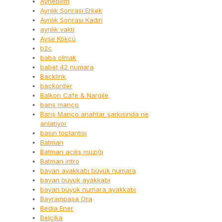
Aynebilim
Ayrılık Sonrası Erkek
Ayrılık Sonrası Kadın
ayrılık vakti
Ayşe Kökçü
b2c
baba olmak
babet 42 numara
Backlink
backorder
Balkon Cafe & Nargile
barış manço
Barış Manço anahtar şarkısında ne
anlatıyor
basın toplantısı
Batman
Batman açılış müziği
Batman intro
bayan ayakkabı büyük numara
bayan büyük ayakkabı
bayan büyük numara ayakkabı
Bayrampaşa Ora
Bedia Ener
Belçika