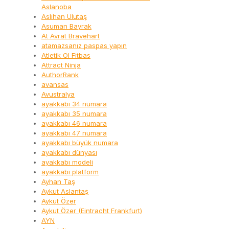
Aslanoba
Aslıhan Ulutaş
Asuman Bayrak
At Avrat Bravehart
atamazsanız paspas yapın
Atletik Ol Fitbas
Attract Ninja
AuthorRank
avansas
Avustralya
ayakkabı 34 numara
ayakkabı 35 numara
ayakkabı 46 numara
ayakkabı 47 numara
ayakkabı büyük numara
ayakkabı dünyası
ayakkabı modeli
ayakkabı platform
Ayhan Taş
Aykut Aslantaş
Aykut Özer
Aykut Özer (Eintracht Frankfurt)
AYN