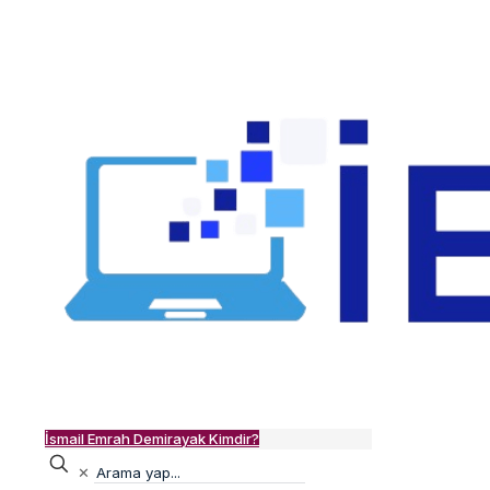
İsmail Emrah Demirayak Kimdir?
✕