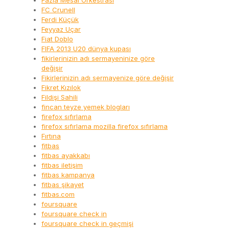
Fazla Mesai Orkestrası
FC Crunell
Ferdi Küçük
Feyyaz Uçar
Fiat Doblo
FIFA 2013 U20 dünya kupası
fikirlerinizin adı sermayeninize göre
değişir
Fikirlerinizin adı sermayenize göre değişir
Fikret Kızılok
Fildişi Sahili
fincan teyze yemek blogları
firefox sıfırlama
firefox sıfırlama mozilla firefox sıfırlama
Fırtına
fitbas
fitbas ayakkabı
fitbas iletişim
fitbas kampanya
fitbas şikayet
fitbas.com
foursquare
foursquare check in
foursquare check in geçmişi