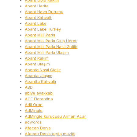
Abant Gölü Rakım
Abant Harita
Abant Hava Durumu
Abant Kahvaltı
Abant Lake
Abant Lake Turkey
Abant Milli Parkı
Abant Milli Parkı Giriş Ücreti
Abant Milli Parkı Nasıl Gidilir
Abant Milli Parkı Ulaşım
Abant Rakım
Abant Ulaşım
Abanta Nasıl Gidilir
Abanta Ulaşım
Abantta Kahvaltı
ABD
abiye ayakkabı
ACF Fiorentina
Adil Oran
AdMingle
AdMingle kurucusu Arman Acar
adwords
Afacan Denis
Afacan Denis açılış müziği