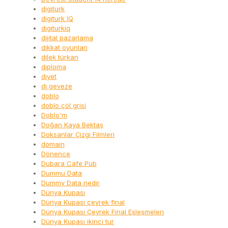
digiturk
digiturk IQ
digiturkiq
dijital pazarlama
dikkat oyunları
dilek türkan
diploma
diyet
dj geveze
doblo
doblo çöl grisi
Doblo'm
Doğan Kaya Bektaş
Doksanlar Çizgi Filmleri
domain
Dönence
Dubara Cafe Pub
Dummu Data
Dummy Data nedir
Dünya Kupası
Dünya Kupası çeyrek final
Dünya Kupası Çeyrek Final Eşleşmeleri
Dünya Kupası ikinci tur