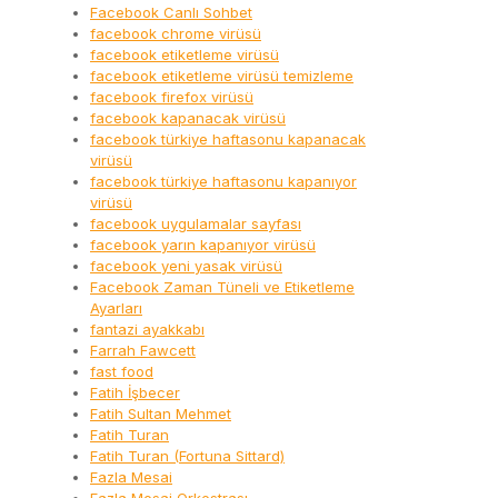
Facebook Canlı Sohbet
facebook chrome virüsü
facebook etiketleme virüsü
facebook etiketleme virüsü temizleme
facebook firefox virüsü
facebook kapanacak virüsü
facebook türkiye haftasonu kapanacak
virüsü
facebook türkiye haftasonu kapanıyor
virüsü
facebook uygulamalar sayfası
facebook yarın kapanıyor virüsü
facebook yeni yasak virüsü
Facebook Zaman Tüneli ve Etiketleme
Ayarları
fantazi ayakkabı
Farrah Fawcett
fast food
Fatih İşbecer
Fatih Sultan Mehmet
Fatih Turan
Fatih Turan (Fortuna Sittard)
Fazla Mesai