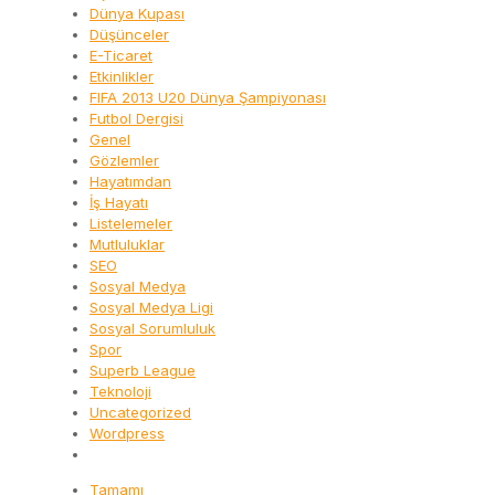
Dünya Kupası
Düşünceler
E-Ticaret
Etkinlikler
FIFA 2013 U20 Dünya Şampiyonası
Futbol Dergisi
Genel
Gözlemler
Hayatımdan
İş Hayatı
Listelemeler
Mutluluklar
SEO
Sosyal Medya
Sosyal Medya Ligi
Sosyal Sorumluluk
Spor
Superb League
Teknoloji
Uncategorized
Wordpress
Tamamı