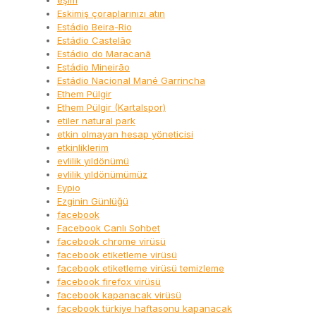
eşim
Eskimiş çoraplarınızı atın
Estádio Beira-Rio
Estádio Castelão
Estádio do Maracanã
Estádio Mineirão
Estádio Nacional Mané Garrincha
Ethem Pülgir
Ethem Pülgir (Kartalspor)
etiler natural park
etkin olmayan hesap yöneticisi
etkinliklerim
evlilik yıldönümü
evlilik yıldönümümüz
Eypio
Ezginin Günlüğü
facebook
Facebook Canlı Sohbet
facebook chrome virüsü
facebook etiketleme virüsü
facebook etiketleme virüsü temizleme
facebook firefox virüsü
facebook kapanacak virüsü
facebook türkiye haftasonu kapanacak