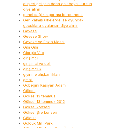
düşleri gelişsin daha çok hayal kursun
diye alınır
genel sağlık sigortası borcu nedir
Geri kalmış ülkelerde ise oyuncak
çocuklara oyalansın diye alınır.
Geveze
Geveze Show
Geveze ve Fazla Mesai
Gibi Gibi
Giorgio Vito
girişimci
girişimci ve deli
girişimcilik
giyinme alışkanlıkları
gmail
Göbeğini Kaşıyan Adam
Göksel
Göksel 13 temmuz
Göksel 13 temmuz 2012
Göksel konseri
Göksel Şile konseri
Gölcük
Gölcük Milli Parkı