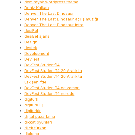
demirayak wordpress theme
Deniz Kalkan
Denver The Last Dinosaur
Denver The Last Dinosaur açılış müziği
Denver The Last Dinosaur intro
desiBel
desiBel ajans
Design
destek
Development
DevFest
DevFest Student’14
DevFest Student’14 20 Aralık’ta
DevFest Student’14 20 Aralık’ta
Eskişehir’de
DevFest Student’14 ne zaman
DevFest Student’14 nerede
digiturk
digiturk IQ
digiturkiq
dijital pazarlama
dikkat oyunları
dilek türkan
diploma