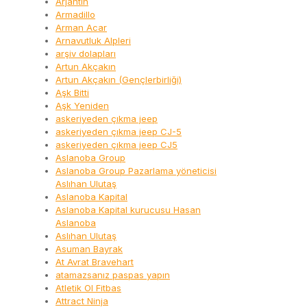
Arjantin
Armadillo
Arman Acar
Arnavutluk Alpleri
arşiv dolapları
Artun Akçakın
Artun Akçakın (Gençlerbirliği)
Aşk Bitti
Aşk Yeniden
askeriyeden çıkma jeep
askeriyeden çıkma jeep CJ-5
askeriyeden çıkma jeep CJ5
Aslanoba Group
Aslanoba Group Pazarlama yöneticisi
Aslıhan Ulutaş
Aslanoba Kapital
Aslanoba Kapital kurucusu Hasan
Aslanoba
Aslıhan Ulutaş
Asuman Bayrak
At Avrat Bravehart
atamazsanız paspas yapın
Atletik Ol Fitbas
Attract Ninja