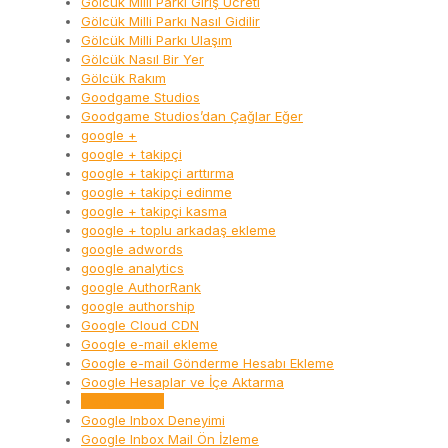
Gölcük Milli Parkı Giriş Ücreti
Gölcük Milli Parkı Nasıl Gidilir
Gölcük Milli Parkı Ulaşım
Gölcük Nasıl Bir Yer
Gölcük Rakım
Goodgame Studios
Goodgame Studios’dan Çağlar Eğer
google +
google + takipçi
google + takipçi arttırma
google + takipçi edinme
google + takipçi kasma
google + toplu arkadaş ekleme
google adwords
google analytics
google AuthorRank
google authorship
Google Cloud CDN
Google e-mail ekleme
Google e-mail Gönderme Hesabı Ekleme
Google Hesaplar ve İçe Aktarma
Google Inbox
Google Inbox Deneyimi
Google Inbox Mail Ön İzleme