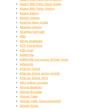
Abant Milli Parkı Nasıl Gidilir
Abant Milli Parkı Ulaşım
Abant Rakım
Abant Ulaşım
Abanta Nasıl Gidilir
Abanta Ulaşım
Abantta Kahvaltı
ABD
abiye ayakkabı
ACF Fiorentina
Adil Oran
AdMingle
AdMingle kurucusu Arman Acar
adwords
Afacan Denis
Afacan Denis açılış müziği
Afacan Denis intro
ağız bakım uzmanı
Ahmet Beliktay
Ahmet Bozada
Ahmet Çalık
Ahmet Çalık (Gençlerbirliği)
Ahmet Kural