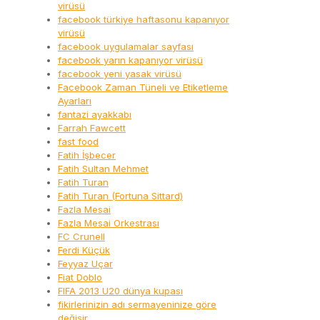
virüsü
facebook türkiye haftasonu kapanıyor
virüsü
facebook uygulamalar sayfası
facebook yarın kapanıyor virüsü
facebook yeni yasak virüsü
Facebook Zaman Tüneli ve Etiketleme
Ayarları
fantazi ayakkabı
Farrah Fawcett
fast food
Fatih İşbecer
Fatih Sultan Mehmet
Fatih Turan
Fatih Turan (Fortuna Sittard)
Fazla Mesai
Fazla Mesai Orkestrası
FC Crunell
Ferdi Küçük
Feyyaz Uçar
Fiat Doblo
FIFA 2013 U20 dünya kupası
fikirlerinizin adı sermayeninize göre
değişir