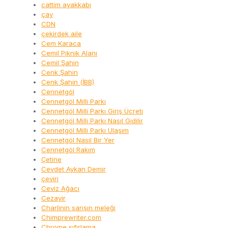
cattim ayakkabı
çay
CDN
çekirdek aile
Cem Karaca
Cemil Piknik Alanı
Cemil Şahin
Cenk Şahin
Cenk Şahin (İBB)
Cennetgöl
Cennetgöl Milli Parkı
Cennetgöl Milli Parkı Giriş Ücreti
Cennetgöl Milli Parkı Nasıl Gidilir
Cennetgöl Milli Parkı Ulaşım
Cennetgöl Nasıl Bir Yer
Cennetgöl Rakım
Çetine
Cevdet Aykan Demir
çeviri
Ceviz Ağacı
Cezayir
Charlinin sarışın meleği
Chimprewriter.com
Chrome sıfırlama