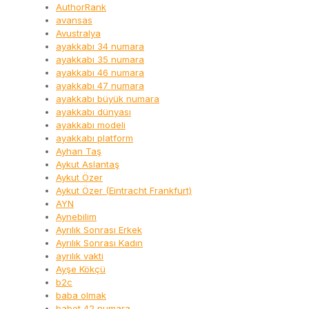
AuthorRank
avansas
Avustralya
ayakkabı 34 numara
ayakkabı 35 numara
ayakkabı 46 numara
ayakkabı 47 numara
ayakkabı büyük numara
ayakkabı dünyası
ayakkabı modeli
ayakkabı platform
Ayhan Taş
Aykut Aslantaş
Aykut Özer
Aykut Özer (Eintracht Frankfurt)
AYN
Aynebilim
Ayrılık Sonrası Erkek
Ayrılık Sonrası Kadın
ayrılık vakti
Ayşe Kökçü
b2c
baba olmak
babet 42 numara