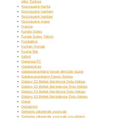
ülke Türkiye
foursquare harita
foursquare haritam
foursquare haritası
foursquare maps
Fransa
Funda Güleç
Funda Güleç Yalçın
Fundalina
Furkan Oymak
Fusha Şile
futbol
Galassia FC
Galatasaray
galatasaraylılara hayat denizde güzel
Galatasaraylıların Favori Şarkısı
Galaxy S2 Bellek Nerdeyse Dolu Hatası
Galaxy S2 Bellek Neredeyse Dolu Hatası
Galaxy S3 Bellek Nerdeyse Dolu Hatası
Galaxy S3 Bellek Neredeyse Dolu Hatası
Gana
Gazapizm
Gelişmiş ülkelerde oyuncak
Gelişmiş ülkelerde oyuncak çocukların