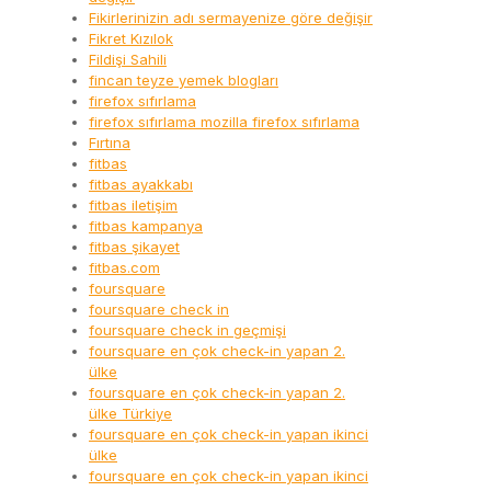
Fikirlerinizin adı sermayenize göre değişir
Fikret Kızılok
Fildişi Sahili
fincan teyze yemek blogları
firefox sıfırlama
firefox sıfırlama mozilla firefox sıfırlama
Fırtına
fitbas
fitbas ayakkabı
fitbas iletişim
fitbas kampanya
fitbas şikayet
fitbas.com
foursquare
foursquare check in
foursquare check in geçmişi
foursquare en çok check-in yapan 2.
ülke
foursquare en çok check-in yapan 2.
ülke Türkiye
foursquare en çok check-in yapan ikinci
ülke
foursquare en çok check-in yapan ikinci