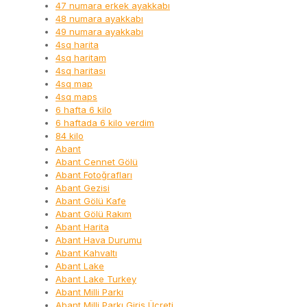
47 numara erkek ayakkabı
48 numara ayakkabı
49 numara ayakkabı
4sq harita
4sq haritam
4sq haritası
4sq map
4sq maps
6 hafta 6 kilo
6 haftada 6 kilo verdim
84 kilo
Abant
Abant Cennet Gölü
Abant Fotoğrafları
Abant Gezisi
Abant Gölü Kafe
Abant Gölü Rakım
Abant Harita
Abant Hava Durumu
Abant Kahvaltı
Abant Lake
Abant Lake Turkey
Abant Milli Parkı
Abant Milli Parkı Giriş Ücreti