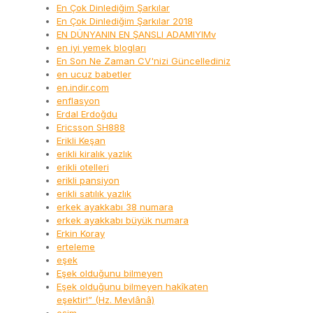
En Çok Dinlediğim Şarkılar
En Çok Dinlediğim Şarkılar 2018
EN DÜNYANIN EN ŞANSLI ADAMIYIMv
en iyi yemek blogları
En Son Ne Zaman CV'nizi Güncellediniz
en ucuz babetler
en.indir.com
enflasyon
Erdal Erdoğdu
Ericsson SH888
Erikli Keşan
erikli kiralık yazlık
erikli otelleri
erikli pansiyon
erikli satılık yazlık
erkek ayakkabı 38 numara
erkek ayakkabı büyük numara
Erkin Koray
erteleme
eşek
Eşek olduğunu bilmeyen
Eşek olduğunu bilmeyen hakîkaten
eşektir!” (Hz. Mevlânâ)