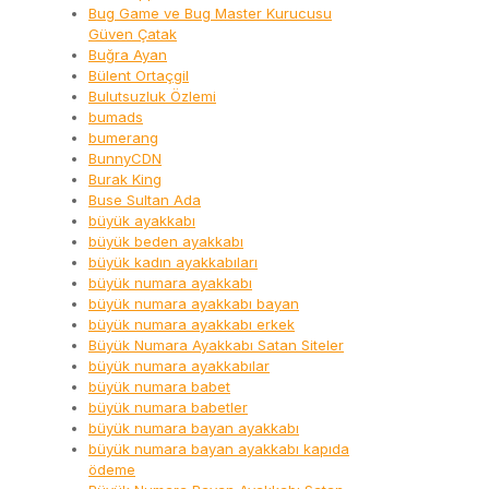
Bug Game ve Bug Master Kurucusu
Güven Çatak
Buğra Ayan
Bülent Ortaçgil
Bulutsuzluk Özlemi
bumads
bumerang
BunnyCDN
Burak King
Buse Sultan Ada
büyük ayakkabı
büyük beden ayakkabı
büyük kadın ayakkabıları
büyük numara ayakkabı
büyük numara ayakkabı bayan
büyük numara ayakkabı erkek
Büyük Numara Ayakkabı Satan Siteler
büyük numara ayakkabılar
büyük numara babet
büyük numara babetler
büyük numara bayan ayakkabı
büyük numara bayan ayakkabı kapıda
ödeme