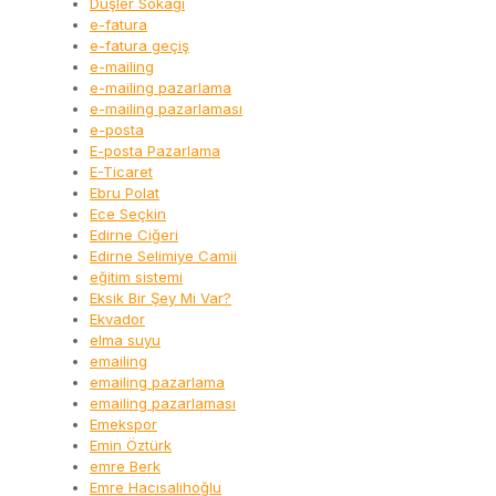
Düşler Sokağı
e-fatura
e-fatura geçiş
e-mailing
e-mailing pazarlama
e-mailing pazarlaması
e-posta
E-posta Pazarlama
E-Ticaret
Ebru Polat
Ece Seçkin
Edirne Ciğeri
Edirne Selimiye Camii
eğitim sistemi
Eksik Bir Şey Mi Var?
Ekvador
elma suyu
emailing
emailing pazarlama
emailing pazarlaması
Emekspor
Emin Öztürk
emre Berk
Emre Hacısalihoğlu