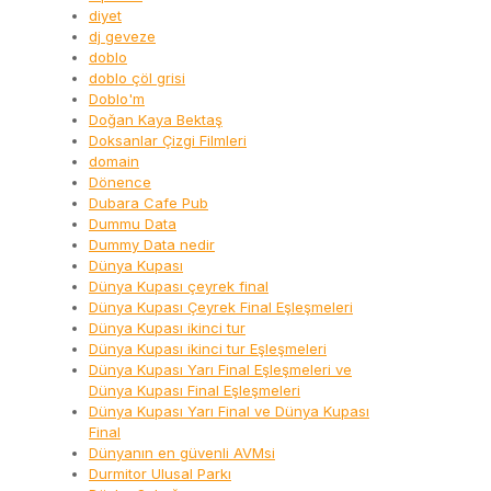
diyet
dj geveze
doblo
doblo çöl grisi
Doblo'm
Doğan Kaya Bektaş
Doksanlar Çizgi Filmleri
domain
Dönence
Dubara Cafe Pub
Dummu Data
Dummy Data nedir
Dünya Kupası
Dünya Kupası çeyrek final
Dünya Kupası Çeyrek Final Eşleşmeleri
Dünya Kupası ikinci tur
Dünya Kupası ikinci tur Eşleşmeleri
Dünya Kupası Yarı Final Eşleşmeleri ve
Dünya Kupası Final Eşleşmeleri
Dünya Kupası Yarı Final ve Dünya Kupası
Final
Dünyanın en güvenli AVMsi
Durmitor Ulusal Parkı