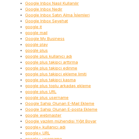
Google Inbox Nasıl Kullanılır
Google Inbox Nedir
Google Inbox Satın Alma İşlemleri
Google Inbox Seyehat
google it
google mail
Google My Business
google play
google plus
google plus kullanıcı adı
google plus takipçi arttırma
google plus takipçi edinme
google plus takipçi ekleme limiti
google plus takipçi kasma
google plus toplu arkadaş ekleme
google plus URL
google plus username
Google Sahip Olunan E-Mail Ekleme
Google Sahip Olunan E-posta Ekleme
google webmaster
Google yazılım mühendisi Yiğit Boyar
google+ kullanıcı adı
google+ URL
google+ username