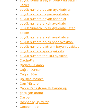
Büyük Numara Bayan Ayakkabı Satan
Siteler
büyük numara bayan ayakkabıları
büyük numara bayan ayakkabısı
büyük numara bayan sandalet
büyük numara erkek ayakkabı
Büyük Numara Erkek Ayakkabı Satan
Siteler
büyük numara erkek ayakkabıları
büyük numara erkek spor ayakkabı
büyük numara platform bayan ayakkabı
büyük numara spor ayakkabı
büyük numara topuklu ayakkabı
CacheFly
Çağatay Akman
Çağlar Dursun
Çağler Eğer
Çalışma Masam
Can Yiğiterol
Çanta Yerleştirme Mühendisliği
çarpışan araba
Casper
Casper açılış müziği
Casper intro