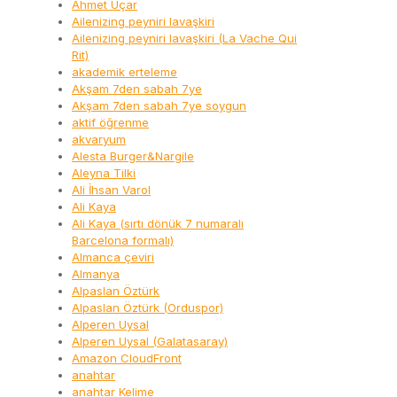
Ahmet Uçar
Ailenizing peyniri lavaşkiri
Ailenizing peyniri lavaşkiri (La Vache Qui
Rit)
akademik erteleme
Akşam 7den sabah 7ye
Akşam 7den sabah 7ye soygun
aktif öğrenme
akvaryum
Alesta Burger&Nargile
Aleyna Tilki
Ali İhsan Varol
Ali Kaya
Ali Kaya (sırtı dönük 7 numaralı
Barcelona formalı)
Almanca çeviri
Almanya
Alpaslan Öztürk
Alpaslan Öztürk (Orduspor)
Alperen Uysal
Alperen Uysal (Galatasaray)
Amazon CloudFront
anahtar
anahtar Kelime