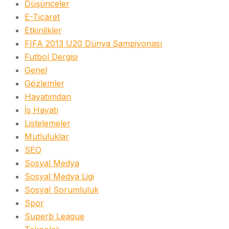
Düşünceler
E-Ticaret
Etkinlikler
FIFA 2013 U20 Dünya Şampiyonası
Futbol Dergisi
Genel
Gözlemler
Hayatımdan
İş Hayatı
Listelemeler
Mutluluklar
SEO
Sosyal Medya
Sosyal Medya Ligi
Sosyal Sorumluluk
Spor
Superb League