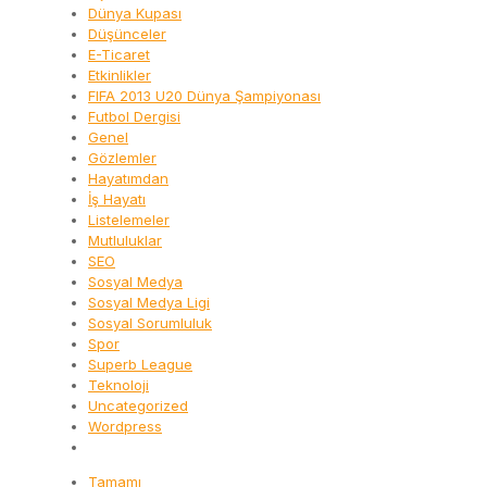
Dünya Kupası
Düşünceler
E-Ticaret
Etkinlikler
FIFA 2013 U20 Dünya Şampiyonası
Futbol Dergisi
Genel
Gözlemler
Hayatımdan
İş Hayatı
Listelemeler
Mutluluklar
SEO
Sosyal Medya
Sosyal Medya Ligi
Sosyal Sorumluluk
Spor
Superb League
Teknoloji
Uncategorized
Wordpress
Tamamı