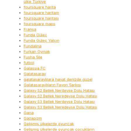
ülke Türkiye
foursquare harita
foursquare haritam
foursquare haritası
foursquare maps
Fransa
Funda Güleç
Funda Güleç Yalçın
Fundalina
Furkan Oymak
Fusha Şile
futbol
Galassia FC
Galatasaray
galatasaraylılara hayat denizde güzel
Galatasaraylıların Favori Şarkısı
Galaxy S2 Bellek Nerdeyse Dolu Hatası
Galaxy S2 Bellek Neredeyse Dolu Hatası
Galaxy S3 Bellek Nerdeyse Dolu Hatası
Galaxy S3 Bellek Neredeyse Dolu Hatası
Gana
Gazapizm
Gelişmiş ülkelerde oyuncak
Gelişmiş ülkelerde oyuncak çocukların