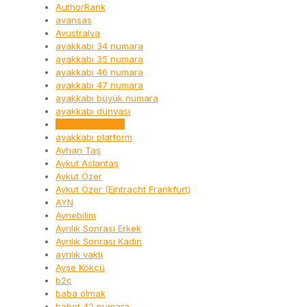
AuthorRank
avansas
Avustralya
ayakkabı 34 numara
ayakkabı 35 numara
ayakkabı 46 numara
ayakkabı 47 numara
ayakkabı büyük numara
ayakkabı dünyası
ayakkabı modeli
ayakkabı platform
Ayhan Taş
Aykut Aslantaş
Aykut Özer
Aykut Özer (Eintracht Frankfurt)
AYN
Aynebilim
Ayrılık Sonrası Erkek
Ayrılık Sonrası Kadın
ayrılık vakti
Ayşe Kökçü
b2c
baba olmak
babet 42 numara