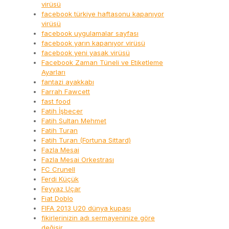
virüsü
facebook türkiye haftasonu kapanıyor
virüsü
facebook uygulamalar sayfası
facebook yarın kapanıyor virüsü
facebook yeni yasak virüsü
Facebook Zaman Tüneli ve Etiketleme
Ayarları
fantazi ayakkabı
Farrah Fawcett
fast food
Fatih İşbecer
Fatih Sultan Mehmet
Fatih Turan
Fatih Turan (Fortuna Sittard)
Fazla Mesai
Fazla Mesai Orkestrası
FC Crunell
Ferdi Küçük
Feyyaz Uçar
Fiat Doblo
FIFA 2013 U20 dünya kupası
fikirlerinizin adı sermayeninize göre
değişir