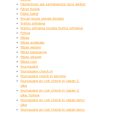
Fikirlerinizin adı sermayenize göre değişir
Fikret Kızılok
Fildişi Sahili
fincan teyze yemek blogları
firefox sıfırlama
firefox sıfırlama mozilla firefox sıfırlama
Fırtına
fitbas
fitbas ayakkabı
fitbas iletişim
fitbas kampanya
fitbas şikayet
fitbas.com
foursquare
foursquare check in
foursquare check in geçmişi
foursquare en çok check-in yapan 2.
ülke
foursquare en çok check-in yapan 2.
ülke Türkiye
foursquare en çok check-in yapan ikinci
ülke
foursquare en çok check-in yapan ikinci