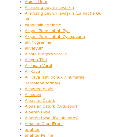
Ahmet Uçar
Ailenizing peyniri lavaşkiri
Ailenizing peyniri lavaşkiri (La Vache Qui
Rit)
akademik erteleme
Akşam 7den sabah 7ye
Akşam 7den sabah 7ye soygun
aktif öğrenme
akvaryum
Alesta Burger&Nargile
Aleyna Tilki
Ali İhsan Varol
Ali Kaya
Ali Kaya (sırtı dönük 7 numaralı
Barcelona formalı)
Almanca çeviri
Almanya
Alpaslan Öztürk
Alpaslan Öztürk (Orduspor)
Alperen Uysal
Alperen Uysal (Galatasaray)
Amazon CloudFront
anahtar
anahtar Kelime