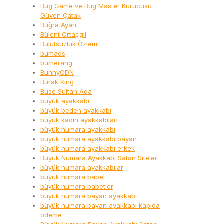
Bug Game ve Bug Master Kurucusu
Güven Çatak
Buğra Ayan
Bülent Ortaçgil
Bulutsuzluk Özlemi
bumads
bumerang
BunnyCDN
Burak King
Buse Sultan Ada
büyük ayakkabı
büyük beden ayakkabı
büyük kadın ayakkabıları
büyük numara ayakkabı
büyük numara ayakkabı bayan
büyük numara ayakkabı erkek
Büyük Numara Ayakkabı Satan Siteler
büyük numara ayakkabılar
büyük numara babet
büyük numara babetler
büyük numara bayan ayakkabı
büyük numara bayan ayakkabı kapıda
ödeme