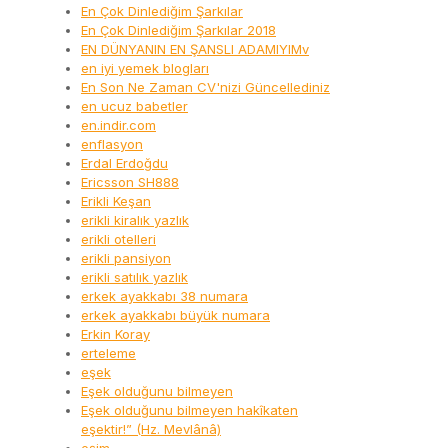
En Çok Dinlediğim Şarkılar
En Çok Dinlediğim Şarkılar 2018
EN DÜNYANIN EN ŞANSLI ADAMIYIMv
en iyi yemek blogları
En Son Ne Zaman CV'nizi Güncellediniz
en ucuz babetler
en.indir.com
enflasyon
Erdal Erdoğdu
Ericsson SH888
Erikli Keşan
erikli kiralık yazlık
erikli otelleri
erikli pansiyon
erikli satılık yazlık
erkek ayakkabı 38 numara
erkek ayakkabı büyük numara
Erkin Koray
erteleme
eşek
Eşek olduğunu bilmeyen
Eşek olduğunu bilmeyen hakîkaten
eşektir!” (Hz. Mevlânâ)