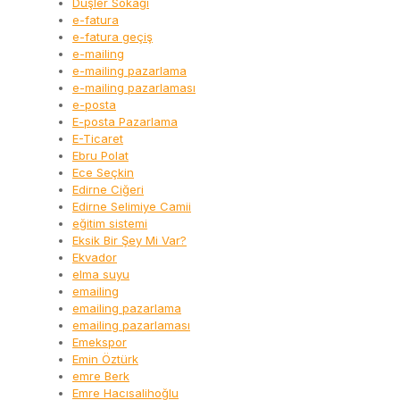
Düşler Sokağı
e-fatura
e-fatura geçiş
e-mailing
e-mailing pazarlama
e-mailing pazarlaması
e-posta
E-posta Pazarlama
E-Ticaret
Ebru Polat
Ece Seçkin
Edirne Ciğeri
Edirne Selimiye Camii
eğitim sistemi
Eksik Bir Şey Mi Var?
Ekvador
elma suyu
emailing
emailing pazarlama
emailing pazarlaması
Emekspor
Emin Öztürk
emre Berk
Emre Hacısalihoğlu