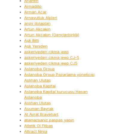
Arjantin
Armadillo
Arman Acar
Arnavutluk Alpleri
arşiv dolapları
Artun Akçakın
Artun Akçakın (Gençlerbirliği)
Aşk Bitti
Aşk Yeniden
askeriyeden çıkma jeep
askeriyeden çıkma jeep CJ-5
askeriyeden çıkma jeep CJ5
Aslanoba Group
Aslanoba Group Pazarlama yöneticisi
Aslıhan Ulutaş
Aslanoba Kapital
Aslanoba Kapital kurucusu Hasan
Aslanoba
Aslıhan Ulutaş
Asuman Bayrak
At Avrat Bravehart
atamazsanız paspas yapın
Atletik Ol Fitbas
Attract Ninja