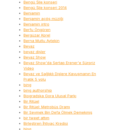
Bengü Şile konseri
Bengü Şile konseri 2014
Benjamin
Benjamin açılış müziği
Benjamin intro
Berfu Öngören
Bergüzar Korel
Berna Mutlu Aytekin
Beyaz
beyaz dişler
Beyaz Show
Beyaz Show'da Sertap Erener'e Sürpriz
Video
Beyaz ve Sağlıklı Dişlere Kavuşmanın En
Pratik 5 yolu
bing
bing authorship
Biogradska Gora Ulusal Parkı
Bir Ritüel
Bir Ritüel: Metrobüs Dramı
Bir Sevmek Bin Defa Ölmek Demekmiş
bir tweet attım
Birleştiren İhtiyaç Kredisi
blog