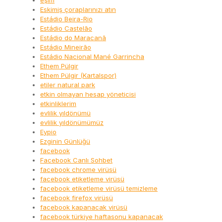
eşim
Eskimiş çoraplarınızı atın
Estádio Beira-Rio
Estádio Castelão
Estádio do Maracanã
Estádio Mineirão
Estádio Nacional Mané Garrincha
Ethem Pülgir
Ethem Pülgir (Kartalspor)
etiler natural park
etkin olmayan hesap yöneticisi
etkinliklerim
evlilik yıldönümü
evlilik yıldönümümüz
Eypio
Ezginin Günlüğü
facebook
Facebook Canlı Sohbet
facebook chrome virüsü
facebook etiketleme virüsü
facebook etiketleme virüsü temizleme
facebook firefox virüsü
facebook kapanacak virüsü
facebook türkiye haftasonu kapanacak