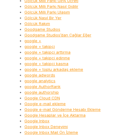
Gölcük Milli Parkı Giriş Ücreti
Gölcük Milli Parkı Nasıl Gidilir
Gölcük Milli Parkı Ulaşım
Gölcük Nasıl Bir Yer
Gölcük Rakım
Goodgame Studios
Goodgame Studios’dan Çağlar Eğer
google +
google + takipçi
google + takipçi arttırma
google + takipçi edinme
google + takipçi kasma
google + toplu arkadaş ekleme
google adwords
google analytics
google AuthorRank
google authorship
Google Cloud CDN
Google e-mail ekleme
Google e-mail Gönderme Hesabı Ekleme
Google Hesaplar ve İçe Aktarma
Google Inbox
Google Inbox Deneyimi
Google Inbox Mail Ön İzleme