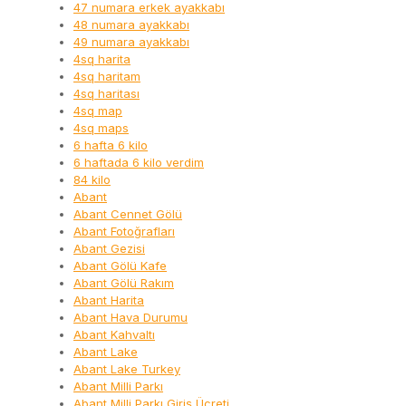
47 numara erkek ayakkabı
48 numara ayakkabı
49 numara ayakkabı
4sq harita
4sq haritam
4sq haritası
4sq map
4sq maps
6 hafta 6 kilo
6 haftada 6 kilo verdim
84 kilo
Abant
Abant Cennet Gölü
Abant Fotoğrafları
Abant Gezisi
Abant Gölü Kafe
Abant Gölü Rakım
Abant Harita
Abant Hava Durumu
Abant Kahvaltı
Abant Lake
Abant Lake Turkey
Abant Milli Parkı
Abant Milli Parkı Giriş Ücreti