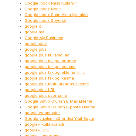
Google Inbox Nasıl Kullanılır
Google Inbox Nedir
Google Inbox Satın Alma İşlemleri
Google Inbox Seyehat
google it
google mail
Google My Business
google play
google plus
google plus kullanıcı adı
google plus takipçi arttırma
google plus takipçi edinme
google plus takipçi ekleme limiti
google plus takipçi kasma
google plus toplu arkadaş ekleme
google plus URL
google plus username
Google Sahip Olunan E-Mail Ekleme
Google Sahip Olunan E-posta Ekleme
google webmaster
Google yazılım mühendisi Yiğit Boyar
google+ kullanıcı adı
google+ URL
google+ username