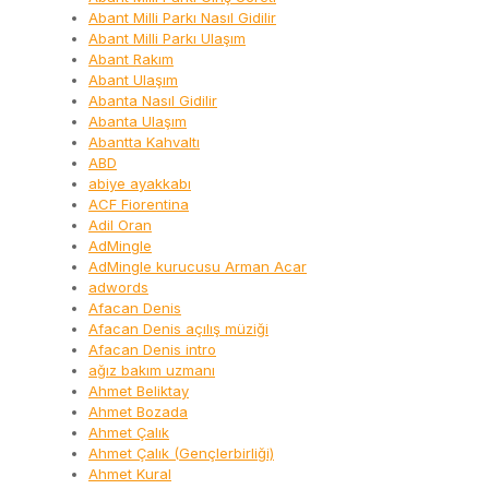
Abant Milli Parkı Nasıl Gidilir
Abant Milli Parkı Ulaşım
Abant Rakım
Abant Ulaşım
Abanta Nasıl Gidilir
Abanta Ulaşım
Abantta Kahvaltı
ABD
abiye ayakkabı
ACF Fiorentina
Adil Oran
AdMingle
AdMingle kurucusu Arman Acar
adwords
Afacan Denis
Afacan Denis açılış müziği
Afacan Denis intro
ağız bakım uzmanı
Ahmet Beliktay
Ahmet Bozada
Ahmet Çalık
Ahmet Çalık (Gençlerbirliği)
Ahmet Kural