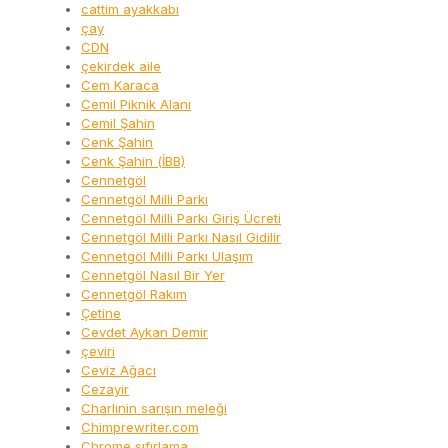
cattim ayakkabı
çay
CDN
çekirdek aile
Cem Karaca
Cemil Piknik Alanı
Cemil Şahin
Cenk Şahin
Cenk Şahin (İBB)
Cennetgöl
Cennetgöl Milli Parkı
Cennetgöl Milli Parkı Giriş Ücreti
Cennetgöl Milli Parkı Nasıl Gidilir
Cennetgöl Milli Parkı Ulaşım
Cennetgöl Nasıl Bir Yer
Cennetgöl Rakım
Çetine
Cevdet Aykan Demir
çeviri
Ceviz Ağacı
Cezayir
Charlinin sarışın meleği
Chimprewriter.com
Chrome sıfırlama