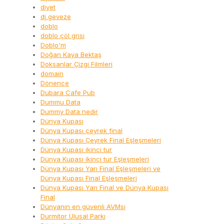
diyet
dj geveze
doblo
doblo çöl grisi
Doblo'm
Doğan Kaya Bektaş
Doksanlar Çizgi Filmleri
domain
Dönence
Dubara Cafe Pub
Dummu Data
Dummy Data nedir
Dünya Kupası
Dünya Kupası çeyrek final
Dünya Kupası Çeyrek Final Eşleşmeleri
Dünya Kupası ikinci tur
Dünya Kupası ikinci tur Eşleşmeleri
Dünya Kupası Yarı Final Eşleşmeleri ve
Dünya Kupası Final Eşleşmeleri
Dünya Kupası Yarı Final ve Dünya Kupası
Final
Dünyanın en güvenli AVMsi
Durmitor Ulusal Parkı