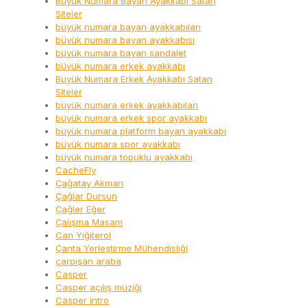
Büyük Numara Bayan Ayakkabı Satan
Siteler
büyük numara bayan ayakkabıları
büyük numara bayan ayakkabısı
büyük numara bayan sandalet
büyük numara erkek ayakkabı
Büyük Numara Erkek Ayakkabı Satan
Siteler
büyük numara erkek ayakkabıları
büyük numara erkek spor ayakkabı
büyük numara platform bayan ayakkabı
büyük numara spor ayakkabı
büyük numara topuklu ayakkabı
CacheFly
Çağatay Akman
Çağlar Dursun
Çağler Eğer
Çalışma Masam
Can Yiğiterol
Çanta Yerleştirme Mühendisliği
çarpışan araba
Casper
Casper açılış müziği
Casper intro