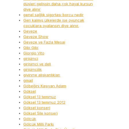
düşleri gelişsin daha çok hayal kursun
diye alınır
genel sağlık sigortası borcu nedir
Geri kalmış ülkelerde ise oyuncak
çocuklara oyalansın diye alınır.
Geveze
Geveze Show
Geveze ve Fazla Mesai
Gibi Gibi
Giorgio Vito
girişimci
girişimci ve deli
girişimcilik
giyinme alışkanlıkları
gmail
Göbeğini Kaşıyan Adam
Göksel
Göksel 13 temmuz
Göksel 13 temmuz 2012
Göksel konseri
Göksel Şile konseri
Gölcük
Gölcük Milli Parkı