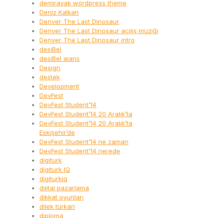
demirayak wordpress theme
Deniz Kalkan
Denver The Last Dinosaur
Denver The Last Dinosaur açılış müziği
Denver The Last Dinosaur intro
desiBel
desiBel ajans
Design
destek
Development
DevFest
DevFest Student’14
DevFest Student’14 20 Aralık’ta
DevFest Student’14 20 Aralık’ta
Eskişehir’de
DevFest Student’14 ne zaman
DevFest Student’14 nerede
digiturk
digiturk IQ
digiturkiq
dijital pazarlama
dikkat oyunları
dilek türkan
diploma