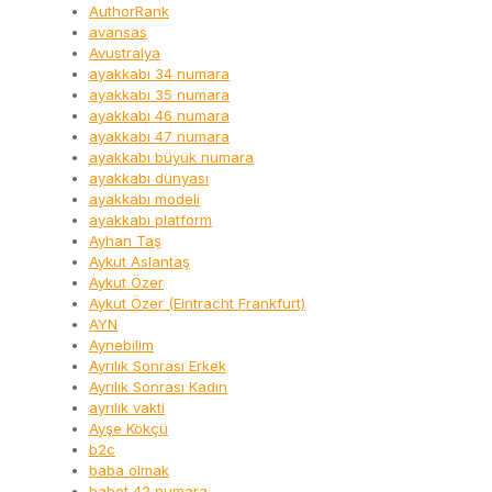
AuthorRank
avansas
Avustralya
ayakkabı 34 numara
ayakkabı 35 numara
ayakkabı 46 numara
ayakkabı 47 numara
ayakkabı büyük numara
ayakkabı dünyası
ayakkabı modeli
ayakkabı platform
Ayhan Taş
Aykut Aslantaş
Aykut Özer
Aykut Özer (Eintracht Frankfurt)
AYN
Aynebilim
Ayrılık Sonrası Erkek
Ayrılık Sonrası Kadın
ayrılık vakti
Ayşe Kökçü
b2c
baba olmak
babet 42 numara