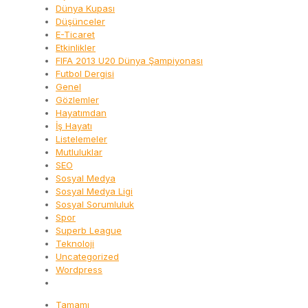
Dünya Kupası
Düşünceler
E-Ticaret
Etkinlikler
FIFA 2013 U20 Dünya Şampiyonası
Futbol Dergisi
Genel
Gözlemler
Hayatımdan
İş Hayatı
Listelemeler
Mutluluklar
SEO
Sosyal Medya
Sosyal Medya Ligi
Sosyal Sorumluluk
Spor
Superb League
Teknoloji
Uncategorized
Wordpress
Tamamı