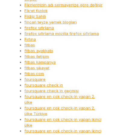
Fikirlerinizin adı sermayenize göre değişir
Fikret Kızılok
Fildişi Sahili
fincan teyze yemek blogları
firefox sıfırlama
firefox sıfırlama mozilla firefox sıfırlama
Fırtına
fitbas
fitbas ayakkabı
fitbas iletişim
fitbas kampanya
fitbas şikayet
fitbas.com
foursquare
foursquare check in
foursquare check in geçmişi
foursquare en çok check-in yapan 2.
ülke
foursquare en çok check-in yapan 2.
ülke Türkiye
foursquare en çok check-in yapan ikinci
ülke
foursquare en çok check-in yapan ikinci