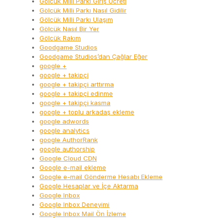
Gölcük Milli Parkı Giriş Ücreti
Gölcük Milli Parkı Nasıl Gidilir
Gölcük Milli Parkı Ulaşım
Gölcük Nasıl Bir Yer
Gölcük Rakım
Goodgame Studios
Goodgame Studios’dan Çağlar Eğer
google +
google + takipçi
google + takipçi arttırma
google + takipçi edinme
google + takipçi kasma
google + toplu arkadaş ekleme
google adwords
google analytics
google AuthorRank
google authorship
Google Cloud CDN
Google e-mail ekleme
Google e-mail Gönderme Hesabı Ekleme
Google Hesaplar ve İçe Aktarma
Google Inbox
Google Inbox Deneyimi
Google Inbox Mail Ön İzleme