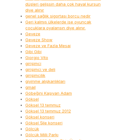
düşleri gelişsin daha çok hayal kursun
diye alınır
genel sağlık sigortası borcu nedir
Geri kalmış ülkelerde ise oyuncak
çocuklara oyalansın diye alınır.
Geveze
Geveze Show
Geveze ve Fazla Mesai
Gibi Gibi
Giorgio Vito
girişimci
girişimci ve deli
girişimcilik
giyinme alışkanlıkları
gmail
Göbeğini Kaşıyan Adam
Göksel
Göksel 13 temmuz
Göksel 13 temmuz 2012
Göksel konseri
Göksel Şile konseri
Gölcük
Gölcük Milli Parkı