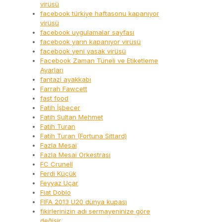
virüsü
facebook türkiye haftasonu kapanıyor
virüsü
facebook uygulamalar sayfası
facebook yarın kapanıyor virüsü
facebook yeni yasak virüsü
Facebook Zaman Tüneli ve Etiketleme
Ayarları
fantazi ayakkabı
Farrah Fawcett
fast food
Fatih İşbecer
Fatih Sultan Mehmet
Fatih Turan
Fatih Turan (Fortuna Sittard)
Fazla Mesai
Fazla Mesai Orkestrası
FC Crunell
Ferdi Küçük
Feyyaz Uçar
Fiat Doblo
FIFA 2013 U20 dünya kupası
fikirlerinizin adı sermayeninize göre
değişir