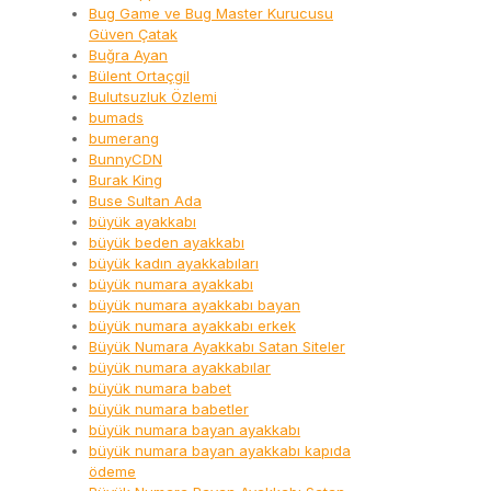
Bug Game ve Bug Master Kurucusu
Güven Çatak
Buğra Ayan
Bülent Ortaçgil
Bulutsuzluk Özlemi
bumads
bumerang
BunnyCDN
Burak King
Buse Sultan Ada
büyük ayakkabı
büyük beden ayakkabı
büyük kadın ayakkabıları
büyük numara ayakkabı
büyük numara ayakkabı bayan
büyük numara ayakkabı erkek
Büyük Numara Ayakkabı Satan Siteler
büyük numara ayakkabılar
büyük numara babet
büyük numara babetler
büyük numara bayan ayakkabı
büyük numara bayan ayakkabı kapıda
ödeme