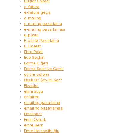
Düşler Sokağı
e-fatura
e-fatura geçiş
e-mailing
e-mailing pazarlama
e-mailing pazarlaması
e-posta
E-posta Pazarlama
E-Ticaret
Ebru Polat
Ece Seçkin
Edirne Ciğeri
Edirne Selimiye Camii
eğitim sistemi
Eksik Bir Şey Mi Var?
Ekvador
elma suyu
emailing
emailing pazarlama
emailing pazarlaması
Emekspor
Emin Öztürk
emre Berk
Emre Hacısalihoğlu