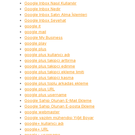
Google Inbox Nasıl Kullanılır
Google Inbox Nedir
Google Inbox Satın Alma İşlemleri
Google Inbox Seyehat
google it
google mail
Google My Business
google play
google plus
google plus kullanıcı adı
google plus takipçi arttırma
google plus takipçi edinme
google plus takipçi ekleme limiti
google plus takipçi kasma
google plus toplu arkadaş ekleme
google plus URL
google plus username
Google Sahip Olunan E-Mail Ekleme
Google Sahip Olunan E-posta Ekleme
google webmaster
Google yazılım mühendisi Yiğit Boyar
google+ kullanıcı adı
google+ URL
google+ username