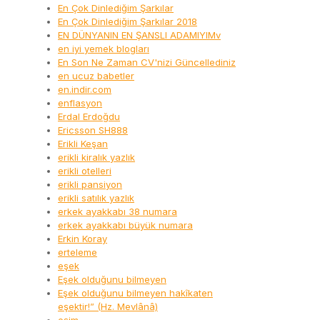
En Çok Dinlediğim Şarkılar
En Çok Dinlediğim Şarkılar 2018
EN DÜNYANIN EN ŞANSLI ADAMIYIMv
en iyi yemek blogları
En Son Ne Zaman CV'nizi Güncellediniz
en ucuz babetler
en.indir.com
enflasyon
Erdal Erdoğdu
Ericsson SH888
Erikli Keşan
erikli kiralık yazlık
erikli otelleri
erikli pansiyon
erikli satılık yazlık
erkek ayakkabı 38 numara
erkek ayakkabı büyük numara
Erkin Koray
erteleme
eşek
Eşek olduğunu bilmeyen
Eşek olduğunu bilmeyen hakîkaten
eşektir!” (Hz. Mevlânâ)