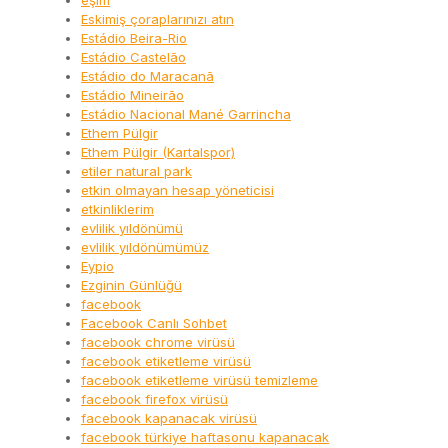
eşim
Eskimiş çoraplarınızı atın
Estádio Beira-Rio
Estádio Castelão
Estádio do Maracanã
Estádio Mineirão
Estádio Nacional Mané Garrincha
Ethem Pülgir
Ethem Pülgir (Kartalspor)
etiler natural park
etkin olmayan hesap yöneticisi
etkinliklerim
evlilik yıldönümü
evlilik yıldönümümüz
Eypio
Ezginin Günlüğü
facebook
Facebook Canlı Sohbet
facebook chrome virüsü
facebook etiketleme virüsü
facebook etiketleme virüsü temizleme
facebook firefox virüsü
facebook kapanacak virüsü
facebook türkiye haftasonu kapanacak