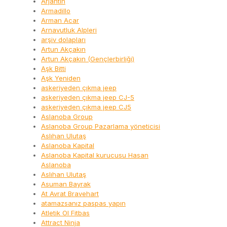
Arjantin
Armadillo
Arman Acar
Arnavutluk Alpleri
arşiv dolapları
Artun Akçakın
Artun Akçakın (Gençlerbirliği)
Aşk Bitti
Aşk Yeniden
askeriyeden çıkma jeep
askeriyeden çıkma jeep CJ-5
askeriyeden çıkma jeep CJ5
Aslanoba Group
Aslanoba Group Pazarlama yöneticisi
Aslıhan Ulutaş
Aslanoba Kapital
Aslanoba Kapital kurucusu Hasan
Aslanoba
Aslıhan Ulutaş
Asuman Bayrak
At Avrat Bravehart
atamazsanız paspas yapın
Atletik Ol Fitbas
Attract Ninja