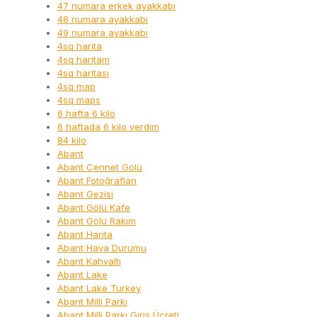
47 numara erkek ayakkabı
48 numara ayakkabı
49 numara ayakkabı
4sq harita
4sq haritam
4sq haritası
4sq map
4sq maps
6 hafta 6 kilo
6 haftada 6 kilo verdim
84 kilo
Abant
Abant Cennet Gölü
Abant Fotoğrafları
Abant Gezisi
Abant Gölü Kafe
Abant Gölü Rakım
Abant Harita
Abant Hava Durumu
Abant Kahvaltı
Abant Lake
Abant Lake Turkey
Abant Milli Parkı
Abant Milli Parkı Giriş Ücreti