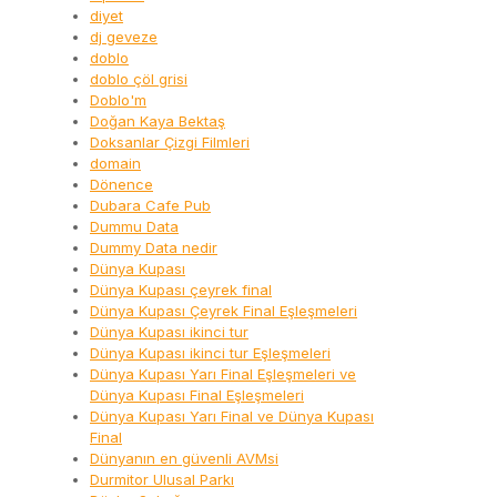
diyet
dj geveze
doblo
doblo çöl grisi
Doblo'm
Doğan Kaya Bektaş
Doksanlar Çizgi Filmleri
domain
Dönence
Dubara Cafe Pub
Dummu Data
Dummy Data nedir
Dünya Kupası
Dünya Kupası çeyrek final
Dünya Kupası Çeyrek Final Eşleşmeleri
Dünya Kupası ikinci tur
Dünya Kupası ikinci tur Eşleşmeleri
Dünya Kupası Yarı Final Eşleşmeleri ve
Dünya Kupası Final Eşleşmeleri
Dünya Kupası Yarı Final ve Dünya Kupası
Final
Dünyanın en güvenli AVMsi
Durmitor Ulusal Parkı