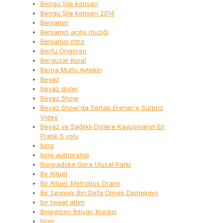
Bengü Şile konseri
Bengü Şile konseri 2014
Benjamin
Benjamin açılış müziği
Benjamin intro
Berfu Öngören
Bergüzar Korel
Berna Mutlu Aytekin
Beyaz
beyaz dişler
Beyaz Show
Beyaz Show'da Sertap Erener'e Sürpriz
Video
Beyaz ve Sağlıklı Dişlere Kavuşmanın En
Pratik 5 yolu
bing
bing authorship
Biogradska Gora Ulusal Parkı
Bir Ritüel
Bir Ritüel: Metrobüs Dramı
Bir Sevmek Bin Defa Ölmek Demekmiş
bir tweet attım
Birleştiren İhtiyaç Kredisi
blog