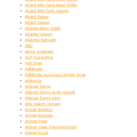
Abant Milli Parkı Nasıl Gidilir
Abant Milli Parkı Ulaşım
Abant Rakım
Abant Ulaşım
Abanta Nasıl Gidilir
Abanta Ulaşım
Abantta Kahvaltı
ABD
abiye ayakkabı
ACF Fiorentina
Adil Oran
AdMingle
AdMingle kurucusu Arman Acar
adwords
Afacan Denis
Afacan Denis açılış müziği
Afacan Denis intro
ağız bakım uzmanı
Ahmet Beliktay
Ahmet Bozada
Ahmet Çalık
Ahmet Çalık (Gençlerbirliği)
Ahmet Kural