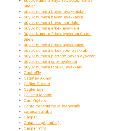
Büyük Numara Bayan Ayakkabı Satan
Siteler
büyük numara bayan ayakkabıları
büyük numara bayan ayakkabısı
büyük numara bayan sandalet
büyük numara erkek ayakkabı
Büyük Numara Erkek Ayakkabı Satan
Siteler
büyük numara erkek ayakkabıları
büyük numara erkek spor ayakkabı
büyük numara platform bayan ayakkabı
büyük numara spor ayakkabı
büyük numara topuklu ayakkabı
CacheFly
Çağatay Akman
Çağlar Dursun
Çağler Eğer
Çalışma Masam
Can Yiğiterol
Çanta Yerleştirme Mühendisliği
çarpışan araba
Casper
Casper açılış müziği
Casper intro