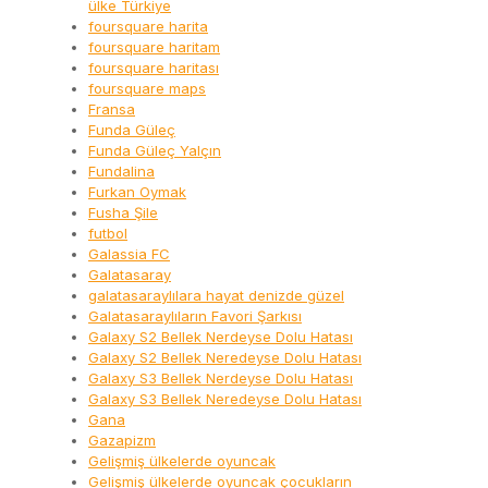
ülke Türkiye
foursquare harita
foursquare haritam
foursquare haritası
foursquare maps
Fransa
Funda Güleç
Funda Güleç Yalçın
Fundalina
Furkan Oymak
Fusha Şile
futbol
Galassia FC
Galatasaray
galatasaraylılara hayat denizde güzel
Galatasaraylıların Favori Şarkısı
Galaxy S2 Bellek Nerdeyse Dolu Hatası
Galaxy S2 Bellek Neredeyse Dolu Hatası
Galaxy S3 Bellek Nerdeyse Dolu Hatası
Galaxy S3 Bellek Neredeyse Dolu Hatası
Gana
Gazapizm
Gelişmiş ülkelerde oyuncak
Gelişmiş ülkelerde oyuncak çocukların