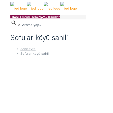
İsmail Emrah Demirayak Kimdir?
✕
Sofular köyü sahili
Anasayfa
Sofular köyü sahili