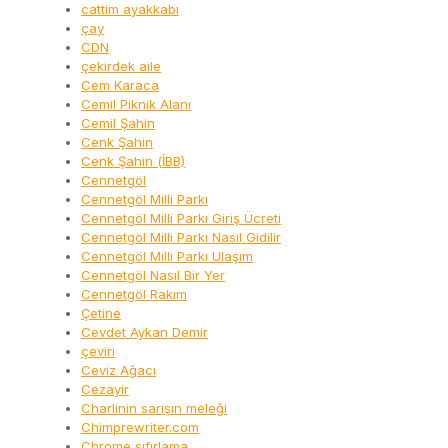
cattim ayakkabı
çay
CDN
çekirdek aile
Cem Karaca
Cemil Piknik Alanı
Cemil Şahin
Cenk Şahin
Cenk Şahin (İBB)
Cennetgöl
Cennetgöl Milli Parkı
Cennetgöl Milli Parkı Giriş Ücreti
Cennetgöl Milli Parkı Nasıl Gidilir
Cennetgöl Milli Parkı Ulaşım
Cennetgöl Nasıl Bir Yer
Cennetgöl Rakım
Çetine
Cevdet Aykan Demir
çeviri
Ceviz Ağacı
Cezayir
Charlinin sarışın meleği
Chimprewriter.com
Chrome sıfırlama