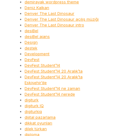
demirayak wordpress theme
Deniz Kalkan
Denver The Last Dinosaur
Denver The Last Dinosaur açılış müziği
Denver The Last Dinosaur intro
desiBel
desiBel ajans
Design
destek
Development
DevFest
DevFest Student’14
DevFest Student’14 20 Aralık’ta
DevFest Student’14 20 Aralık’ta
Eskişehir’de
DevFest Student’14 ne zaman
DevFest Student’14 nerede
digiturk
digiturk IQ
digiturkiq
dijital pazarlama
dikkat oyunları
dilek türkan
diploma