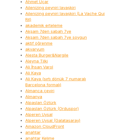
Ahmet Uçar
Ailenizing peyniri lavaşkiri
Ailenizing peyniri lavaşkiri (La Vache Qui
Rit)
akademik erteleme
Akşam 7den sabah 7ye
Akşam 7den sabah 7ye soygun
aktif öğrenme
akvaryum
Alesta Burger&Nargile
Aleyna Tilki
Ali İhsan Varol
Ali Kaya
Ali Kaya (sırtı dönük 7 numaralı
Barcelona formalı)
Almanca çeviri
Almanya
Alpaslan Öztürk
Alpaslan Öztürk (Orduspor)
Alperen Uysal
Alperen Uysal (Galatasaray)
Amazon CloudFront
anahtar
anahtar Kelime