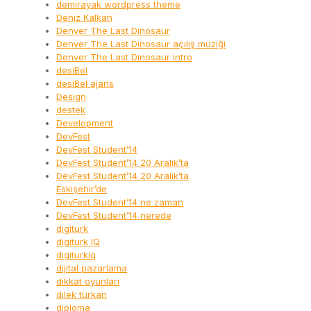
demirayak wordpress theme
Deniz Kalkan
Denver The Last Dinosaur
Denver The Last Dinosaur açılış müziği
Denver The Last Dinosaur intro
desiBel
desiBel ajans
Design
destek
Development
DevFest
DevFest Student’14
DevFest Student’14 20 Aralık’ta
DevFest Student’14 20 Aralık’ta
Eskişehir’de
DevFest Student’14 ne zaman
DevFest Student’14 nerede
digiturk
digiturk IQ
digiturkiq
dijital pazarlama
dikkat oyunları
dilek türkan
diploma