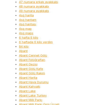
47 numara erkek ayakkabı
48 numara ayakkabı
49 numara ayakkabı
4sq harita
4sq haritam
4sq haritası
4sq map
4sq maps
6 hafta 6 kilo
6 haftada 6 kilo verdim
84 kilo
Abant
Abant Cennet Gölü
Abant Fotoğrafları
Abant Gezisi
Abant Gölü Kafe
Abant Gölü Rakım
Abant Harita
Abant Hava Durumu
Abant Kahvaltı
Abant Lake
Abant Lake Turkey
Abant Milli Parkı
Abant Milli Parkı Giriş Ücreti