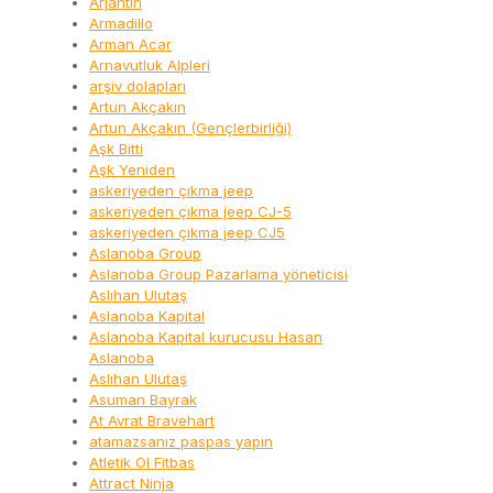
Arjantin
Armadillo
Arman Acar
Arnavutluk Alpleri
arşiv dolapları
Artun Akçakın
Artun Akçakın (Gençlerbirliği)
Aşk Bitti
Aşk Yeniden
askeriyeden çıkma jeep
askeriyeden çıkma jeep CJ-5
askeriyeden çıkma jeep CJ5
Aslanoba Group
Aslanoba Group Pazarlama yöneticisi
Aslıhan Ulutaş
Aslanoba Kapital
Aslanoba Kapital kurucusu Hasan
Aslanoba
Aslıhan Ulutaş
Asuman Bayrak
At Avrat Bravehart
atamazsanız paspas yapın
Atletik Ol Fitbas
Attract Ninja