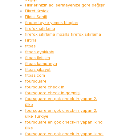
Fikirlerinizin adı sermayenize göre değişir
Fikret Kızılok
Fildişi Sahili
fincan teyze yemek blogları
firefox sıfırlama
firefox sıfırlama mozilla firefox sıfırlama
Fırtına
fitbas
fitbas ayakkabı
fitbas iletişim
fitbas kampanya
fitbas şikayet
fitbas.com
foursquare
foursquare check in
foursquare check in geçmişi
foursquare en çok check-in yapan 2.
ülke
foursquare en çok check-in yapan 2.
ülke Türkiye
foursquare en çok check-in yapan ikinci
ülke
foursquare en çok check-in yapan ikinci