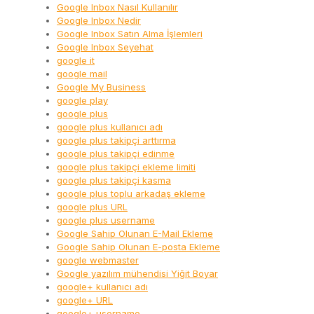
Google Inbox Nasıl Kullanılır
Google Inbox Nedir
Google Inbox Satın Alma İşlemleri
Google Inbox Seyehat
google it
google mail
Google My Business
google play
google plus
google plus kullanıcı adı
google plus takipçi arttırma
google plus takipçi edinme
google plus takipçi ekleme limiti
google plus takipçi kasma
google plus toplu arkadaş ekleme
google plus URL
google plus username
Google Sahip Olunan E-Mail Ekleme
Google Sahip Olunan E-posta Ekleme
google webmaster
Google yazılım mühendisi Yiğit Boyar
google+ kullanıcı adı
google+ URL
google+ username