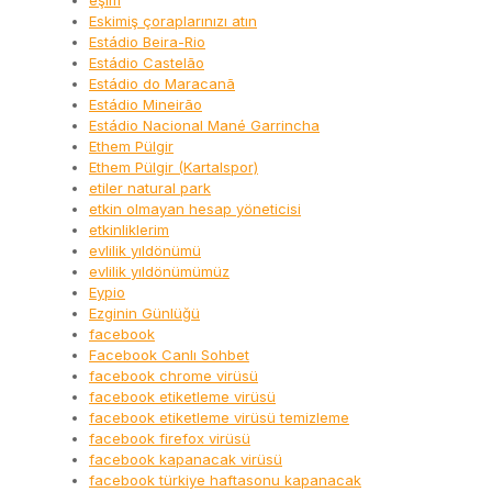
eşim
Eskimiş çoraplarınızı atın
Estádio Beira-Rio
Estádio Castelão
Estádio do Maracanã
Estádio Mineirão
Estádio Nacional Mané Garrincha
Ethem Pülgir
Ethem Pülgir (Kartalspor)
etiler natural park
etkin olmayan hesap yöneticisi
etkinliklerim
evlilik yıldönümü
evlilik yıldönümümüz
Eypio
Ezginin Günlüğü
facebook
Facebook Canlı Sohbet
facebook chrome virüsü
facebook etiketleme virüsü
facebook etiketleme virüsü temizleme
facebook firefox virüsü
facebook kapanacak virüsü
facebook türkiye haftasonu kapanacak