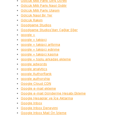
Gölcük Milli Parkı Giriş Ücreti
Gölcük Milli Parkı Nasıl Gidilir
Gölcük Milli Parkı Ulaşım
Gölcük Nasıl Bir Yer
Gölcük Rakım
Goodgame Studios
Goodgame Studios’dan Çağlar Eğer
google +
google + takipçi
google + takipçi arttırma
google + takipçi edinme
google + takipçi kasma
google + toplu arkadaş ekleme
google adwords
google analytics
google AuthorRank
google authorship
Google Cloud CDN
Google e-mail ekleme
Google e-mail Gönderme Hesabı Ekleme
Google Hesaplar ve İçe Aktarma
Google Inbox
Google Inbox Deneyimi
Google Inbox Mail Ön İzleme