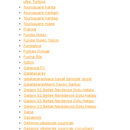
ülke Türkiye
foursquare harita
foursquare haritam
foursquare haritası
foursquare maps
Fransa
Funda Güleç
Funda Güleç Yalçın
Fundalina
Furkan Oymak
Fusha Şile
futbol
Galassia FC
Galatasaray
galatasaraylılara hayat denizde güzel
Galatasaraylıların Favori Şarkısı
Galaxy S2 Bellek Nerdeyse Dolu Hatası
Galaxy S2 Bellek Neredeyse Dolu Hatası
Galaxy S3 Bellek Nerdeyse Dolu Hatası
Galaxy S3 Bellek Neredeyse Dolu Hatası
Gana
Gazapizm
Gelişmiş ülkelerde oyuncak
Gelişmiş ülkelerde oyuncak çocukların