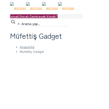
İsmail Emrah Demirayak Kimdir?
✕
Müfettiş Gadget
Anasayfa
Müfettiş Gadget