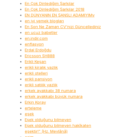
En Çok Dinlediğim Şarkılar
En Çok Dinlediğim Şarkılar 2018
EN DÜNYANIN EN ŞANSLI ADAMIYIMv
en iyi yemek blogları
En Son Ne Zaman CV'nizi Güncellediniz
en ucuz babetler
en.indir.com
enflasyon
Erdal Erdoğdu
Ericsson SH888
Erikli Keşan
erikli kiralık yazlık
erikli otelleri
erikli pansiyon
erikli satılık yazlık
erkek ayakkabı 38 numara
erkek ayakkabı büyük numara
Erkin Koray
erteleme
eşek
Eşek olduğunu bilmeyen
Eşek olduğunu bilmeyen hakîkaten
eşektir!” (Hz. Mevlânâ)