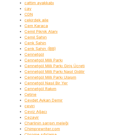
cattim ayakkabı
çay
CDN
çekirdek aile
Cem Karaca
Cemil Piknik Alanı
Cemil Şahin
Cenk Şahin
Cenk Şahin (İBB)
Cennetgöl
Cennetgöl Milli Parkı
Cennetgöl Milli Parkı Giriş Ücreti
Cennetgöl Milli Parkı Nasıl Gidilir
Cennetgöl Milli Parkı Ulaşım
Cennetgöl Nasıl Bir Yer
Cennetgöl Rakım
Çetine
Cevdet Aykan Demir
çeviri
Ceviz Ağacı
Cezayir
Charlinin sarışın meleği
Chimprewriter.com
Chrome sıfırlama