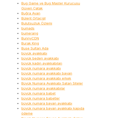
Bug Game ve Bug Master Kurucusu
Güven Çatak
Buğra Ayan
Bülent Ortaçgil
Bulutsuzluk Özlemi
bumads
bumerang
BunnyCDN
Burak King
Buse Sultan Ada
büyük ayakkabı
büyük beden ayakkabı
büyük kadın ayakkabıları
büyük numara ayakkabı
büyük numara ayakkabı bayan
büyük numara ayakkabı erkek
Büyük Numara Ayakkabı Satan Siteler
büyük numara ayakkabılar
büyük numara babet
büyük numara babetler
büyük numara bayan ayakkabı
büyük numara bayan ayakkabı kapıda
ödeme