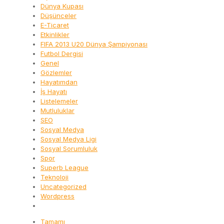
Dünya Kupası
Düşünceler
E-Ticaret
Etkinlikler
FIFA 2013 U20 Dünya Şampiyonası
Futbol Dergisi
Genel
Gözlemler
Hayatımdan
İş Hayatı
Listelemeler
Mutluluklar
SEO
Sosyal Medya
Sosyal Medya Ligi
Sosyal Sorumluluk
Spor
Superb League
Teknoloji
Uncategorized
Wordpress
Tamamı