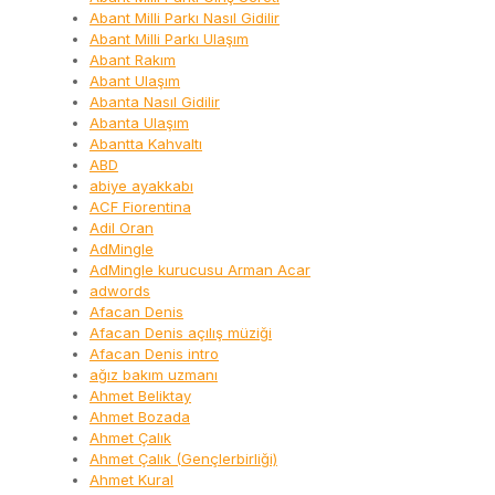
Abant Milli Parkı Nasıl Gidilir
Abant Milli Parkı Ulaşım
Abant Rakım
Abant Ulaşım
Abanta Nasıl Gidilir
Abanta Ulaşım
Abantta Kahvaltı
ABD
abiye ayakkabı
ACF Fiorentina
Adil Oran
AdMingle
AdMingle kurucusu Arman Acar
adwords
Afacan Denis
Afacan Denis açılış müziği
Afacan Denis intro
ağız bakım uzmanı
Ahmet Beliktay
Ahmet Bozada
Ahmet Çalık
Ahmet Çalık (Gençlerbirliği)
Ahmet Kural