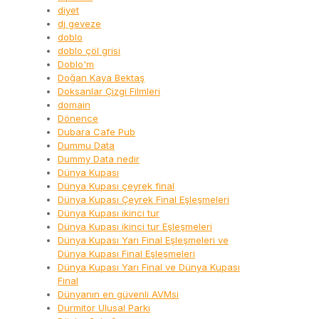
diyet
dj geveze
doblo
doblo çöl grisi
Doblo'm
Doğan Kaya Bektaş
Doksanlar Çizgi Filmleri
domain
Dönence
Dubara Cafe Pub
Dummu Data
Dummy Data nedir
Dünya Kupası
Dünya Kupası çeyrek final
Dünya Kupası Çeyrek Final Eşleşmeleri
Dünya Kupası ikinci tur
Dünya Kupası ikinci tur Eşleşmeleri
Dünya Kupası Yarı Final Eşleşmeleri ve
Dünya Kupası Final Eşleşmeleri
Dünya Kupası Yarı Final ve Dünya Kupası
Final
Dünyanın en güvenli AVMsi
Durmitor Ulusal Parkı