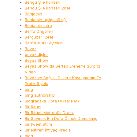
Bengü Şile konseri
Bengü Şile konseri 2014
Benjamin
Benjamin açılış müziği
Benjamin intro
Berfu Öngören
Bergüzar Korel
Berna Mutlu Aytekin
Beyaz
beyaz dişler
Beyaz Show
Beyaz Show'da Sertap Erener'e Sürpriz
Video
Beyaz ve Sağlıklı Dişlere Kavuşmanın En
Pratik 5 yolu
bing
bing authorship
Biogradska Gora Ulusal Parkı
Bir Ritüel
Bir Ritüel: Metrobüs Dramı
Bir Sevmek Bin Defa Ölmek Demekmiş
bir tweet attım
Birleştiren İhtiyaç Kredisi
blog