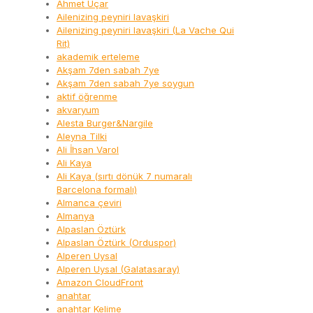
Ahmet Uçar
Ailenizing peyniri lavaşkiri
Ailenizing peyniri lavaşkiri (La Vache Qui
Rit)
akademik erteleme
Akşam 7den sabah 7ye
Akşam 7den sabah 7ye soygun
aktif öğrenme
akvaryum
Alesta Burger&Nargile
Aleyna Tilki
Ali İhsan Varol
Ali Kaya
Ali Kaya (sırtı dönük 7 numaralı
Barcelona formalı)
Almanca çeviri
Almanya
Alpaslan Öztürk
Alpaslan Öztürk (Orduspor)
Alperen Uysal
Alperen Uysal (Galatasaray)
Amazon CloudFront
anahtar
anahtar Kelime