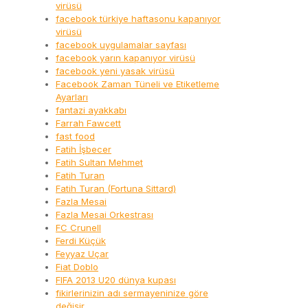
virüsü
facebook türkiye haftasonu kapanıyor
virüsü
facebook uygulamalar sayfası
facebook yarın kapanıyor virüsü
facebook yeni yasak virüsü
Facebook Zaman Tüneli ve Etiketleme
Ayarları
fantazi ayakkabı
Farrah Fawcett
fast food
Fatih İşbecer
Fatih Sultan Mehmet
Fatih Turan
Fatih Turan (Fortuna Sittard)
Fazla Mesai
Fazla Mesai Orkestrası
FC Crunell
Ferdi Küçük
Feyyaz Uçar
Fiat Doblo
FIFA 2013 U20 dünya kupası
fikirlerinizin adı sermayeninize göre
değişir