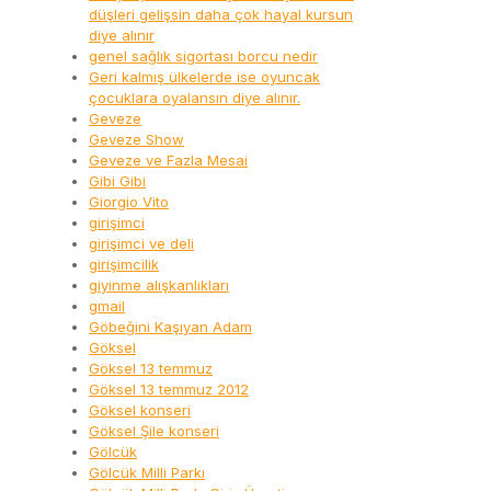
düşleri gelişsin daha çok hayal kursun
diye alınır
genel sağlık sigortası borcu nedir
Geri kalmış ülkelerde ise oyuncak
çocuklara oyalansın diye alınır.
Geveze
Geveze Show
Geveze ve Fazla Mesai
Gibi Gibi
Giorgio Vito
girişimci
girişimci ve deli
girişimcilik
giyinme alışkanlıkları
gmail
Göbeğini Kaşıyan Adam
Göksel
Göksel 13 temmuz
Göksel 13 temmuz 2012
Göksel konseri
Göksel Şile konseri
Gölcük
Gölcük Milli Parkı