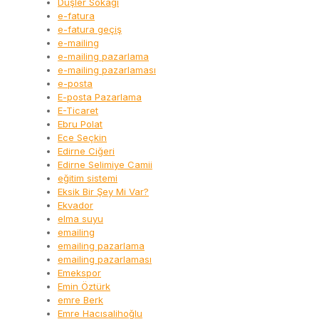
Düşler Sokağı
e-fatura
e-fatura geçiş
e-mailing
e-mailing pazarlama
e-mailing pazarlaması
e-posta
E-posta Pazarlama
E-Ticaret
Ebru Polat
Ece Seçkin
Edirne Ciğeri
Edirne Selimiye Camii
eğitim sistemi
Eksik Bir Şey Mi Var?
Ekvador
elma suyu
emailing
emailing pazarlama
emailing pazarlaması
Emekspor
Emin Öztürk
emre Berk
Emre Hacısalihoğlu