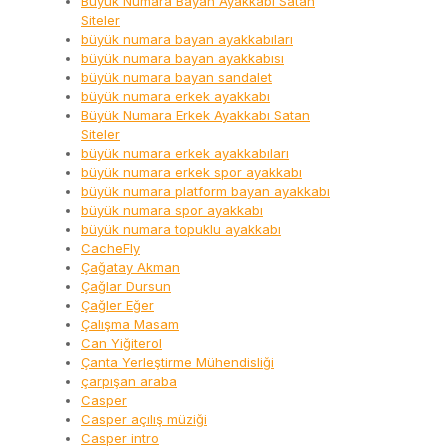
Büyük Numara Bayan Ayakkabı Satan
Siteler
büyük numara bayan ayakkabıları
büyük numara bayan ayakkabısı
büyük numara bayan sandalet
büyük numara erkek ayakkabı
Büyük Numara Erkek Ayakkabı Satan
Siteler
büyük numara erkek ayakkabıları
büyük numara erkek spor ayakkabı
büyük numara platform bayan ayakkabı
büyük numara spor ayakkabı
büyük numara topuklu ayakkabı
CacheFly
Çağatay Akman
Çağlar Dursun
Çağler Eğer
Çalışma Masam
Can Yiğiterol
Çanta Yerleştirme Mühendisliği
çarpışan araba
Casper
Casper açılış müziği
Casper intro