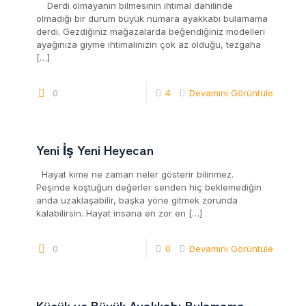
Derdi olmayanın bilmesinin ihtimal dahilinde
olmadığı bir durum büyük numara ayakkabı bulamama
derdi. Gezdiğiniz mağazalarda beğendiğiniz modelleri
ayağınıza giyme ihtimalinizin çok az olduğu, tezgaha
[…]
0
4
Devamını Görüntüle
Yeni İş Yeni Heyecan
Hayat kime ne zaman neler gösterir bilinmez.
Peşinde koştuğun değerler senden hiç beklemediğin
anda uzaklaşabilir, başka yöne gitmek zorunda
kalabilirsin. Hayat insana en zor en
[…]
0
0
Devamını Görüntüle
Küçük ve Büyük Ayakkabı Bulamama