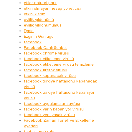
etiler natural park
etkin olmayan hesap yöneticisi
etkinliklerim
evlilik yıldönümü
evlilik yıldönümümüz
Eypio
Ezginin Günlüğü
facebook
Facebook Canlı Sohbet
facebook chrome virüsü
facebook etiketleme virüsü
facebook etiketleme virüsü temizleme
facebook firefox virüsü
facebook kapanacak virüsü
facebook türkiye haftasonu kapanacak
virüsü
facebook türkiye haftasonu kapanıyor
virüsü
facebook uygulamalar sayfası
facebook yarın kapanıyor virüsü
facebook yeni yasak virüsü
Facebook Zaman Tüneli ve Etiketleme
Ayarları
fantazi ayakkabı