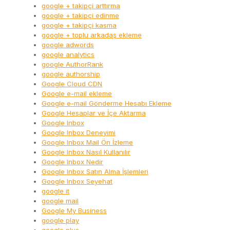
google + takipçi arttırma
google + takipçi edinme
google + takipçi kasma
google + toplu arkadaş ekleme
google adwords
google analytics
google AuthorRank
google authorship
Google Cloud CDN
Google e-mail ekleme
Google e-mail Gönderme Hesabı Ekleme
Google Hesaplar ve İçe Aktarma
Google Inbox
Google Inbox Deneyimi
Google Inbox Mail Ön İzleme
Google Inbox Nasıl Kullanılır
Google Inbox Nedir
Google Inbox Satın Alma İşlemleri
Google Inbox Seyehat
google it
google mail
Google My Business
google play