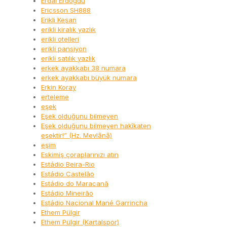
Erdal Erdoğdu
Ericsson SH888
Erikli Keşan
erikli kiralık yazlık
erikli otelleri
erikli pansiyon
erikli satılık yazlık
erkek ayakkabı 38 numara
erkek ayakkabı büyük numara
Erkin Koray
erteleme
eşek
Eşek olduğunu bilmeyen
Eşek olduğunu bilmeyen hakîkaten
eşektir!” (Hz. Mevlânâ)
eşim
Eskimiş çoraplarınızı atın
Estádio Beira-Rio
Estádio Castelão
Estádio do Maracanã
Estádio Mineirão
Estádio Nacional Mané Garrincha
Ethem Pülgir
Ethem Pülgir (Kartalspor)