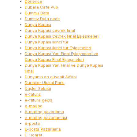
Dönence
Dubara Cafe Pub
Dummu Data
Dummy Data nedir
Dünya Kupası
Dünya Kupası çeyrek final
Dünya Kupası Çeyrek Final Eşleşmeleri
Dünya Kupası ikinci tur
Dünya Kupası ikinci tur Eşleşmeleri
Dünya Kupası Yarı Final Eşleşmeleri ve
Dünya Kupası Final Eşleşmeleri
Dünya Kupası Yarı Final ve Dünya Kupası
Final
Dünyanın en güvenli AVMsi
Durmitor Ulusal Parkı
Düşler Sokağı
e-fatura
e-fatura geçiş
e-mailing
e-mailing pazarlama
e-mailing pazarlaması
e-posta
E-posta Pazarlama
E-Ticaret