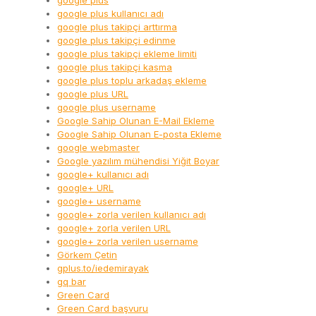
google plus
google plus kullanıcı adı
google plus takipçi arttırma
google plus takipçi edinme
google plus takipçi ekleme limiti
google plus takipçi kasma
google plus toplu arkadaş ekleme
google plus URL
google plus username
Google Sahip Olunan E-Mail Ekleme
Google Sahip Olunan E-posta Ekleme
google webmaster
Google yazılım mühendisi Yiğit Boyar
google+ kullanıcı adı
google+ URL
google+ username
google+ zorla verilen kullanıcı adı
google+ zorla verilen URL
google+ zorla verilen username
Görkem Çetin
gplus.to/iedemirayak
gq bar
Green Card
Green Card başvuru