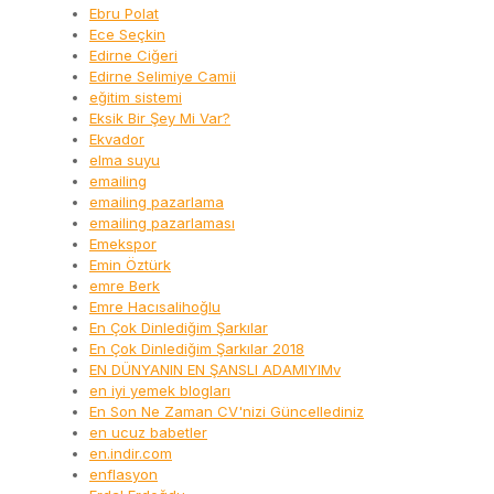
Ebru Polat
Ece Seçkin
Edirne Ciğeri
Edirne Selimiye Camii
eğitim sistemi
Eksik Bir Şey Mi Var?
Ekvador
elma suyu
emailing
emailing pazarlama
emailing pazarlaması
Emekspor
Emin Öztürk
emre Berk
Emre Hacısalihoğlu
En Çok Dinlediğim Şarkılar
En Çok Dinlediğim Şarkılar 2018
EN DÜNYANIN EN ŞANSLI ADAMIYIMv
en iyi yemek blogları
En Son Ne Zaman CV'nizi Güncellediniz
en ucuz babetler
en.indir.com
enflasyon