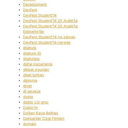
Development
DevFest
DevFest Student’14
DevFest Student’14 20 Aralık’ta
DevFest Student’14 20 Aralık’ta
Eskişehir’de
DevFest Student’14 ne zaman
DevFest Student’14 nerede
digiturk
digiturk IQ
digiturkiq
dijital pazarlama
dikkat oyunları
dilek türkan
diploma
diyet
dj geveze
doblo
doblo çöl grisi
Doblo'm
Doğan Kaya Bektaş
Doksanlar Çizgi Filmleri
domain