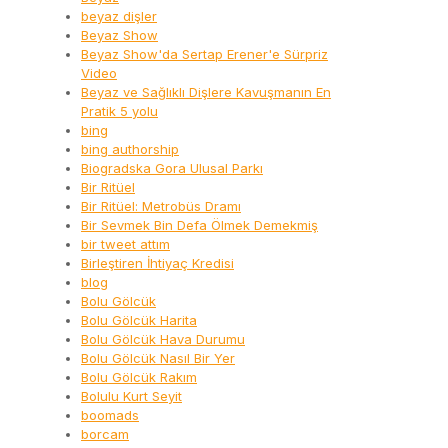
beyaz dişler
Beyaz Show
Beyaz Show'da Sertap Erener'e Sürpriz
Video
Beyaz ve Sağlıklı Dişlere Kavuşmanın En
Pratik 5 yolu
bing
bing authorship
Biogradska Gora Ulusal Parkı
Bir Ritüel
Bir Ritüel: Metrobüs Dramı
Bir Sevmek Bin Defa Ölmek Demekmiş
bir tweet attım
Birleştiren İhtiyaç Kredisi
blog
Bolu Gölcük
Bolu Gölcük Harita
Bolu Gölcük Hava Durumu
Bolu Gölcük Nasıl Bir Yer
Bolu Gölcük Rakım
Bolulu Kurt Seyit
boomads
borcam