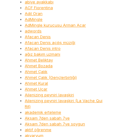
abiye ayakkabı
ACF Fiorentina
Adil Oran
AdMingle
AdMingle kurucusu Arman Acar
adwords
Afacan Denis
Afacan Denis açılış müziği
Afacan Denis intro
ağız bakım uzmanı
Ahmet Beliktay
Ahmet Bozada
Ahmet Çalık
Ahmet Çalık (Gençlerbirliği)
Ahmet Kural
Ahmet Uçar
Ailenizing peyniri lavaşkiri
Ailenizing peyniri lavaşkiri (La Vache Qui
Rit)
akademik erteleme
Akşam 7den sabah 7ye
Akşam 7den sabah 7ye soygun
aktif öğrenme
akvaryum