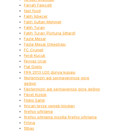
Farrah Fawcett
fast food
Fatih İşbecer
Fatih Sultan Mehmet
Fatih Turan
Fatih Turan (Fortuna Sittard)
Fazla Mesai
Fazla Mesai Orkestrası
FC Crunell
Ferdi Küçük
Feyyaz Uçar
Fiat Doblo
FIFA 2013 U20 dünya kupası
fikirlerinizin adı sermayeninize göre
değişir
Fikirlerinizin adı sermayenize göre değişir
Fikret Kızılok
Fildişi Sahili
fincan teyze yemek blogları
firefox sıfırlama
firefox sıfırlama mozilla firefox sıfırlama
Fırtına
fitbas