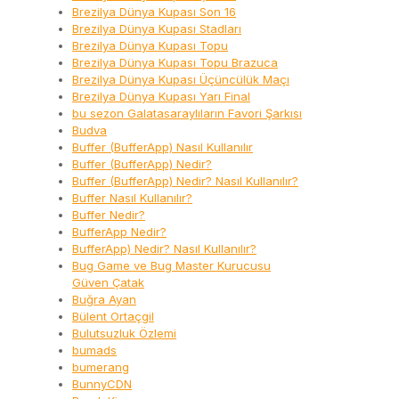
Brezilya Dünya Kupası Son 16
Brezilya Dünya Kupası Stadları
Brezilya Dünya Kupası Topu
Brezilya Dünya Kupası Topu Brazuca
Brezilya Dünya Kupası Üçüncülük Maçı
Brezilya Dünya Kupası Yarı Final
bu sezon Galatasaraylıların Favori Şarkısı
Budva
Buffer (BufferApp) Nasıl Kullanılır
Buffer (BufferApp) Nedir?
Buffer (BufferApp) Nedir? Nasıl Kullanılır?
Buffer Nasıl Kullanılır?
Buffer Nedir?
BufferApp Nedir?
BufferApp) Nedir? Nasıl Kullanılır?
Bug Game ve Bug Master Kurucusu
Güven Çatak
Buğra Ayan
Bülent Ortaçgil
Bulutsuzluk Özlemi
bumads
bumerang
BunnyCDN