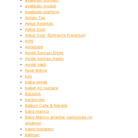
ayakkabı dünyası
ayakkabı modeli
ayakkabı platform
Ayhan Taş
Aykut Aslantaş
Aykut Özer
Aykut Özer (Eintracht Frankfurt)
AYN
Aynebilim
Ayrılık Sonrası Erkek
Ayrılık Sonrası Kadın
ayrılık vakti
Ayşe Kökçü
b2c
baba olmak
babet 42 numara
Backlink
backorder
Balkon Cafe & Nargile
barış manço
Barış Manço anahtar şarkısında ne
anlatıyor
basın toplantısı
Batman