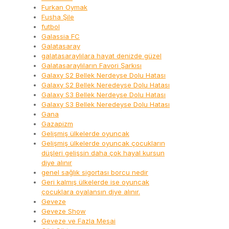
Furkan Oymak
Fusha Şile
futbol
Galassia FC
Galatasaray
galatasaraylılara hayat denizde güzel
Galatasaraylıların Favori Şarkısı
Galaxy S2 Bellek Nerdeyse Dolu Hatası
Galaxy S2 Bellek Neredeyse Dolu Hatası
Galaxy S3 Bellek Nerdeyse Dolu Hatası
Galaxy S3 Bellek Neredeyse Dolu Hatası
Gana
Gazapizm
Gelişmiş ülkelerde oyuncak
Gelişmiş ülkelerde oyuncak çocukların
düşleri gelişsin daha çok hayal kursun
diye alınır
genel sağlık sigortası borcu nedir
Geri kalmış ülkelerde ise oyuncak
çocuklara oyalansın diye alınır.
Geveze
Geveze Show
Geveze ve Fazla Mesai