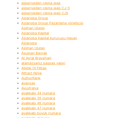
askeriyeden çıkma jeep
askeriyeden çıkma jeep CJ-5
askeriyeden çıkma jeep CJ5
Aslanoba Group
Aslanoba Group Pazarlama yöneticisi
Aslıhan Ulutaş
Aslanoba Kapital
Aslanoba Kapital kurucusu Hasan
Aslanoba
Aslıhan Ulutaş
Asuman Bayrak
At Avrat Bravehart
atamazsanız paspas yapın
Atletik Ol Fitbas
Attract Ninja
AuthorRank
avansas
Avustralya
ayakkabı 34 numara
ayakkabı 35 numara
ayakkabı 46 numara
ayakkabı 47 numara
ayakkabı büyük numara