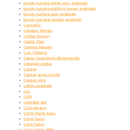
büyük numara erkek spor ayakkabı
büyük numara platform bayan ayakkabı
büyük numara spor ayakkabı
büyük numara topuklu ayakkabı
CacheFly
Çağatay Akman
Çağlar Dursun
Çağler Eğer
Çalışma Masam
Can Yiğiterol
Çanta Yerleştirme Mühendisliği
çarpışan araba
Casper
Casper açılış müziği
Casper intro
cattim ayakkabı
çay
CDN
çekirdek aile
Cem Karaca
Cemil Piknik Alanı
Cemil Şahin
Cenk Şahin
Cenk Şahin (İBB)