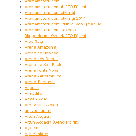
Aramamotoru.com
Aramamotoru.com 4. SEO Eğitimi
Aramamotoru.com etkinliği
Aramamotoru.com etkinliği 2017
Aramamotoru.com Etkinliği Konuşmacıları
Aramamotoru.com Teknoloji
Bloggerlarına Özel 4. SEO Eğitimi
Arap Saçı
Arena Amazônia
Arena da Baixada
Arena das Dunas
Arena de São Paulo
Arena Fonte Nova
Arena Pernambuco
Arena_Pantanal
Arjantin
Armadillo
Arman Acar
Arnavutluk Alpleri
arşiv dolapları
Artun Akçakın
Artun Akçakın (Gençlerbirliği)
Aşk Bitti
Aşk Yeniden