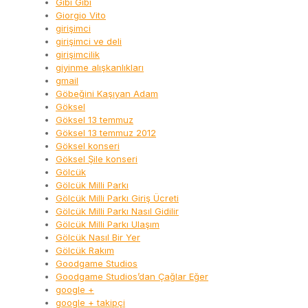
Gibi Gibi
Giorgio Vito
girişimci
girişimci ve deli
girişimcilik
giyinme alışkanlıkları
gmail
Göbeğini Kaşıyan Adam
Göksel
Göksel 13 temmuz
Göksel 13 temmuz 2012
Göksel konseri
Göksel Şile konseri
Gölcük
Gölcük Milli Parkı
Gölcük Milli Parkı Giriş Ücreti
Gölcük Milli Parkı Nasıl Gidilir
Gölcük Milli Parkı Ulaşım
Gölcük Nasıl Bir Yer
Gölcük Rakım
Goodgame Studios
Goodgame Studios’dan Çağlar Eğer
google +
google + takipçi