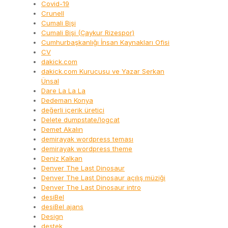
Covid-19
Crunell
Cumali Bişi
Cumali Bişi (Çaykur Rizespor)
Cumhurbaşkanlığı İnsan Kaynakları Ofisi
CV
dakick.com
dakick.com Kurucusu ve Yazar Serkan
Ünsal
Dare La La La
Dedeman Konya
değerli içerik üretici
Delete dumpstate/logcat
Demet Akalın
demirayak wordpress teması
demirayak wordpress theme
Deniz Kalkan
Denver The Last Dinosaur
Denver The Last Dinosaur açılış müziği
Denver The Last Dinosaur intro
desiBel
desiBel ajans
Design
destek