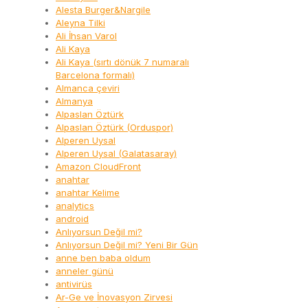
Alesta Burger&Nargile
Aleyna Tilki
Ali İhsan Varol
Ali Kaya
Ali Kaya (sırtı dönük 7 numaralı
Barcelona formalı)
Almanca çeviri
Almanya
Alpaslan Öztürk
Alpaslan Öztürk (Orduspor)
Alperen Uysal
Alperen Uysal (Galatasaray)
Amazon CloudFront
anahtar
anahtar Kelime
analytics
android
Anlıyorsun Değil mi?
Anlıyorsun Değil mi? Yeni Bir Gün
anne ben baba oldum
anneler günü
antivirüs
Ar-Ge ve İnovasyon Zirvesi