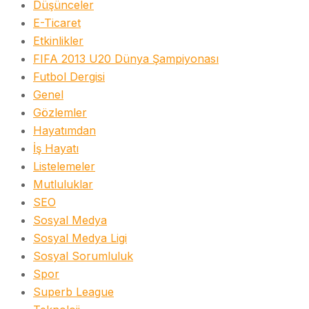
Düşünceler
E-Ticaret
Etkinlikler
FIFA 2013 U20 Dünya Şampiyonası
Futbol Dergisi
Genel
Gözlemler
Hayatımdan
İş Hayatı
Listelemeler
Mutluluklar
SEO
Sosyal Medya
Sosyal Medya Ligi
Sosyal Sorumluluk
Spor
Superb League