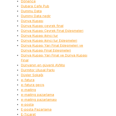
Dönence
Dubara Cafe Pub
Dummu Data
Dummy Data nedir
Dünya Kupası
Dünya Kupası çeyrek final
Dünya Kupası Çeyrek Final Eşleşmeleri
Dünya Kupası ikinci tur
Dünya Kupası ikinci tur Eşleşmeleri
Dünya Kupası Yarı Final Eşleşmeleri ve
Dünya Kupası Final Eşleşmeleri
Dünya Kupası Yarı Final ve Dünya Kupası
Final
Dünyanın en güvenli AVMsi
Durmitor Ulusal Parkı
Düşler Sokağı
e-fatura
e-fatura geçiş
e-mailing
e-mailing pazarlama
e-mailing pazarlaması
e-posta
E-posta Pazarlama
E-Ticaret