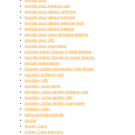
google plus
google plus kullanıcı adı
google plus takipçi arttırma
google plus takipçi edinme
google plus takipçi ekleme limiti
google plus takipçi kasma
google plus toplu arkadaş ekleme
google plus URL
google plus username
Google Sahip Olunan E-Mail Ekleme
Google Sahip Olunan E-posta Ekleme
google webmaster
Google yazılım mühendisi Yiğit Boyar
google+ kullanıcı adı
google+ URL
google+ username
google+ zorla verilen kullanıcı adı
google+ zorla verilen URL
google+ zorla verilen username
Görkem Çetin
gplus.to/iedemirayak
gq bar
Green Card
Green Card başvuru