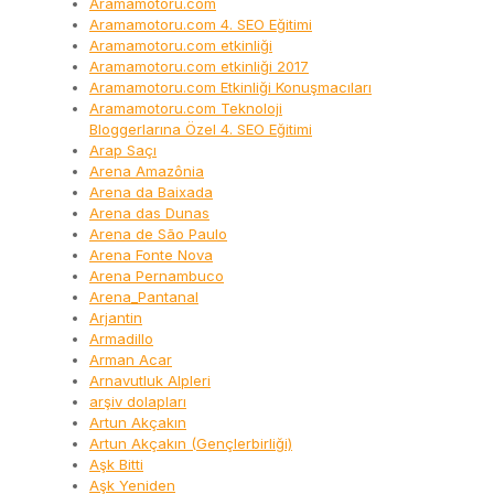
Aramamotoru.com
Aramamotoru.com 4. SEO Eğitimi
Aramamotoru.com etkinliği
Aramamotoru.com etkinliği 2017
Aramamotoru.com Etkinliği Konuşmacıları
Aramamotoru.com Teknoloji
Bloggerlarına Özel 4. SEO Eğitimi
Arap Saçı
Arena Amazônia
Arena da Baixada
Arena das Dunas
Arena de São Paulo
Arena Fonte Nova
Arena Pernambuco
Arena_Pantanal
Arjantin
Armadillo
Arman Acar
Arnavutluk Alpleri
arşiv dolapları
Artun Akçakın
Artun Akçakın (Gençlerbirliği)
Aşk Bitti
Aşk Yeniden