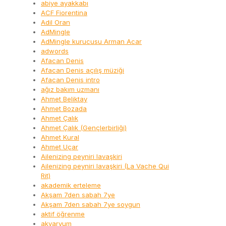
abiye ayakkabı
ACF Fiorentina
Adil Oran
AdMingle
AdMingle kurucusu Arman Acar
adwords
Afacan Denis
Afacan Denis açılış müziği
Afacan Denis intro
ağız bakım uzmanı
Ahmet Beliktay
Ahmet Bozada
Ahmet Çalık
Ahmet Çalık (Gençlerbirliği)
Ahmet Kural
Ahmet Uçar
Ailenizing peyniri lavaşkiri
Ailenizing peyniri lavaşkiri (La Vache Qui
Rit)
akademik erteleme
Akşam 7den sabah 7ye
Akşam 7den sabah 7ye soygun
aktif öğrenme
akvaryum