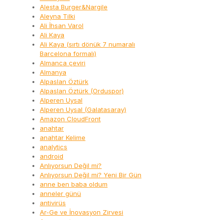
Alesta Burger&Nargile
Aleyna Tilki
Ali İhsan Varol
Ali Kaya
Ali Kaya (sırtı dönük 7 numaralı
Barcelona formalı)
Almanca çeviri
Almanya
Alpaslan Öztürk
Alpaslan Öztürk (Orduspor)
Alperen Uysal
Alperen Uysal (Galatasaray)
Amazon CloudFront
anahtar
anahtar Kelime
analytics
android
Anlıyorsun Değil mi?
Anlıyorsun Değil mi? Yeni Bir Gün
anne ben baba oldum
anneler günü
antivirüs
Ar-Ge ve İnovasyon Zirvesi