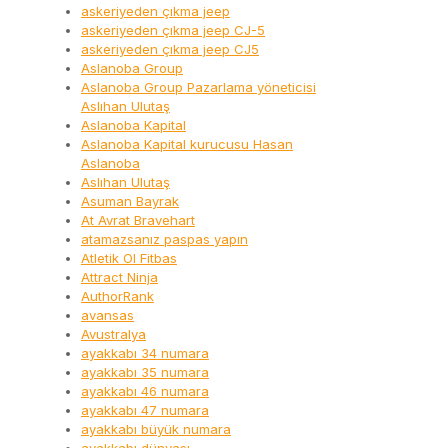
askeriyeden çıkma jeep
askeriyeden çıkma jeep CJ-5
askeriyeden çıkma jeep CJ5
Aslanoba Group
Aslanoba Group Pazarlama yöneticisi
Aslıhan Ulutaş
Aslanoba Kapital
Aslanoba Kapital kurucusu Hasan
Aslanoba
Aslıhan Ulutaş
Asuman Bayrak
At Avrat Bravehart
atamazsanız paspas yapın
Atletik Ol Fitbas
Attract Ninja
AuthorRank
avansas
Avustralya
ayakkabı 34 numara
ayakkabı 35 numara
ayakkabı 46 numara
ayakkabı 47 numara
ayakkabı büyük numara