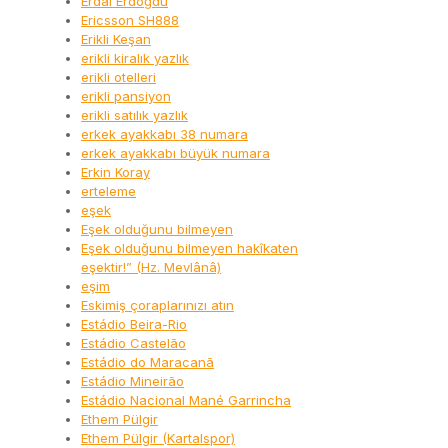
Erdal Erdoğdu
Ericsson SH888
Erikli Keşan
erikli kiralık yazlık
erikli otelleri
erikli pansiyon
erikli satılık yazlık
erkek ayakkabı 38 numara
erkek ayakkabı büyük numara
Erkin Koray
erteleme
eşek
Eşek olduğunu bilmeyen
Eşek olduğunu bilmeyen hakîkaten
eşektir!” (Hz. Mevlânâ)
eşim
Eskimiş çoraplarınızı atın
Estádio Beira-Rio
Estádio Castelão
Estádio do Maracanã
Estádio Mineirão
Estádio Nacional Mané Garrincha
Ethem Pülgir
Ethem Pülgir (Kartalspor)