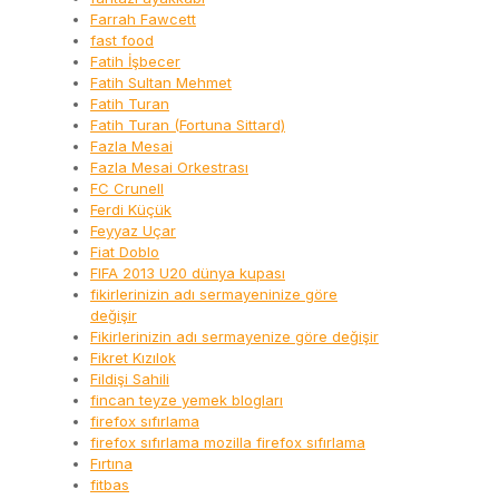
Farrah Fawcett
fast food
Fatih İşbecer
Fatih Sultan Mehmet
Fatih Turan
Fatih Turan (Fortuna Sittard)
Fazla Mesai
Fazla Mesai Orkestrası
FC Crunell
Ferdi Küçük
Feyyaz Uçar
Fiat Doblo
FIFA 2013 U20 dünya kupası
fikirlerinizin adı sermayeninize göre
değişir
Fikirlerinizin adı sermayenize göre değişir
Fikret Kızılok
Fildişi Sahili
fincan teyze yemek blogları
firefox sıfırlama
firefox sıfırlama mozilla firefox sıfırlama
Fırtına
fitbas