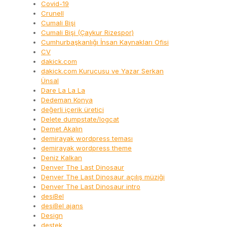
Covid-19
Crunell
Cumali Bişi
Cumali Bişi (Çaykur Rizespor)
Cumhurbaşkanlığı İnsan Kaynakları Ofisi
CV
dakick.com
dakick.com Kurucusu ve Yazar Serkan
Ünsal
Dare La La La
Dedeman Konya
değerli içerik üretici
Delete dumpstate/logcat
Demet Akalın
demirayak wordpress teması
demirayak wordpress theme
Deniz Kalkan
Denver The Last Dinosaur
Denver The Last Dinosaur açılış müziği
Denver The Last Dinosaur intro
desiBel
desiBel ajans
Design
destek