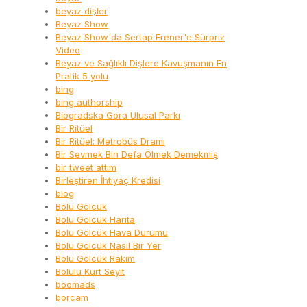
beyaz dişler
Beyaz Show
Beyaz Show'da Sertap Erener'e Sürpriz
Video
Beyaz ve Sağlıklı Dişlere Kavuşmanın En
Pratik 5 yolu
bing
bing authorship
Biogradska Gora Ulusal Parkı
Bir Ritüel
Bir Ritüel: Metrobüs Dramı
Bir Sevmek Bin Defa Ölmek Demekmiş
bir tweet attım
Birleştiren İhtiyaç Kredisi
blog
Bolu Gölcük
Bolu Gölcük Harita
Bolu Gölcük Hava Durumu
Bolu Gölcük Nasıl Bir Yer
Bolu Gölcük Rakım
Bolulu Kurt Seyit
boomads
borcam