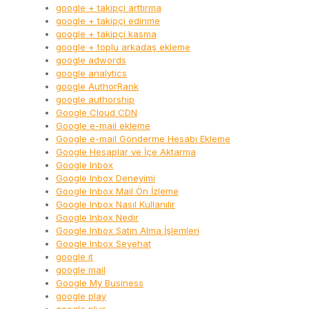
google + takipçi arttırma
google + takipçi edinme
google + takipçi kasma
google + toplu arkadaş ekleme
google adwords
google analytics
google AuthorRank
google authorship
Google Cloud CDN
Google e-mail ekleme
Google e-mail Gönderme Hesabı Ekleme
Google Hesaplar ve İçe Aktarma
Google Inbox
Google Inbox Deneyimi
Google Inbox Mail Ön İzleme
Google Inbox Nasıl Kullanılır
Google Inbox Nedir
Google Inbox Satın Alma İşlemleri
Google Inbox Seyehat
google it
google mail
Google My Business
google play