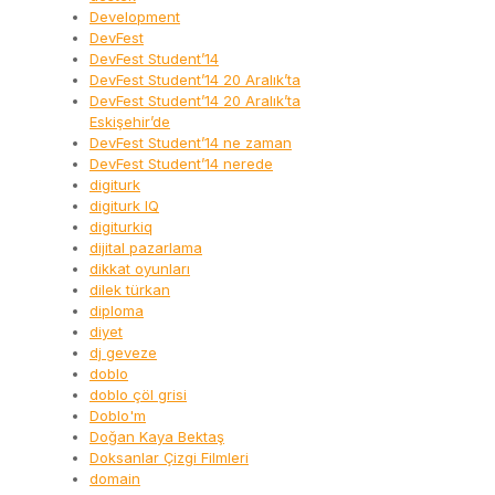
Development
DevFest
DevFest Student’14
DevFest Student’14 20 Aralık’ta
DevFest Student’14 20 Aralık’ta
Eskişehir’de
DevFest Student’14 ne zaman
DevFest Student’14 nerede
digiturk
digiturk IQ
digiturkiq
dijital pazarlama
dikkat oyunları
dilek türkan
diploma
diyet
dj geveze
doblo
doblo çöl grisi
Doblo'm
Doğan Kaya Bektaş
Doksanlar Çizgi Filmleri
domain