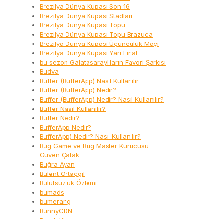
Brezilya Dünya Kupası Son 16
Brezilya Dünya Kupası Stadları
Brezilya Dünya Kupası Topu
Brezilya Dünya Kupası Topu Brazuca
Brezilya Dünya Kupası Üçüncülük Maçı
Brezilya Dünya Kupası Yarı Final
bu sezon Galatasaraylıların Favori Şarkısı
Budva
Buffer (BufferApp) Nasıl Kullanılır
Buffer (BufferApp) Nedir?
Buffer (BufferApp) Nedir? Nasıl Kullanılır?
Buffer Nasıl Kullanılır?
Buffer Nedir?
BufferApp Nedir?
BufferApp) Nedir? Nasıl Kullanılır?
Bug Game ve Bug Master Kurucusu
Güven Çatak
Buğra Ayan
Bülent Ortaçgil
Bulutsuzluk Özlemi
bumads
bumerang
BunnyCDN