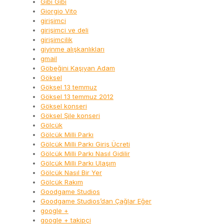
Gibi Gibi
Giorgio Vito
girişimci
girişimci ve deli
girişimcilik
giyinme alışkanlıkları
gmail
Göbeğini Kaşıyan Adam
Göksel
Göksel 13 temmuz
Göksel 13 temmuz 2012
Göksel konseri
Göksel Şile konseri
Gölcük
Gölcük Milli Parkı
Gölcük Milli Parkı Giriş Ücreti
Gölcük Milli Parkı Nasıl Gidilir
Gölcük Milli Parkı Ulaşım
Gölcük Nasıl Bir Yer
Gölcük Rakım
Goodgame Studios
Goodgame Studios’dan Çağlar Eğer
google +
google + takipçi