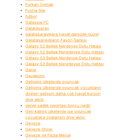
Furkan Oymak
Fusha Şile
futbol
Galassia FC
Galatasaray
galatasaraylılara hayat denizde güzel
Galatasaraylıların Favori Şarkısı
Galaxy S2 Bellek Nerdeyse Dolu Hatası
Galaxy S2 Bellek Neredeyse Dolu Hatası
Galaxy S3 Bellek Nerdeyse Dolu Hatası
Galaxy S3 Bellek Neredeyse Dolu Hatası
Gana
Gazapizm
Gelişmiş ülkelerde oyuncak
Gelişmiş ülkelerde oyuncak çocukların
düşleri gelişsin daha çok hayal kursun
diye alınır
genel sağlık sigortası borcu nedir
Geri kalmış ülkelerde ise oyuncak
çocuklara oyalansın diye alınır.
Geveze
Geveze Show
Geveze ve Fazla Mesai