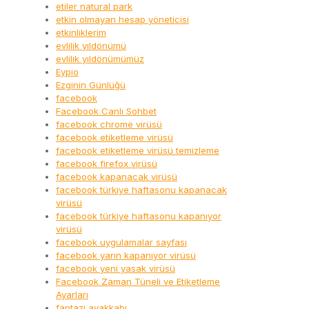
etiler natural park
etkin olmayan hesap yöneticisi
etkinliklerim
evlilik yıldönümü
evlilik yıldönümümüz
Eypio
Ezginin Günlüğü
facebook
Facebook Canlı Sohbet
facebook chrome virüsü
facebook etiketleme virüsü
facebook etiketleme virüsü temizleme
facebook firefox virüsü
facebook kapanacak virüsü
facebook türkiye haftasonu kapanacak
virüsü
facebook türkiye haftasonu kapanıyor
virüsü
facebook uygulamalar sayfası
facebook yarın kapanıyor virüsü
facebook yeni yasak virüsü
Facebook Zaman Tüneli ve Etiketleme
Ayarları
fantazi ayakkabı