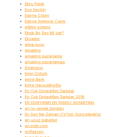
Ebru Polat
Ece Seçkin
Edirne Ciğeri
Edirne Selimiye Camii
eğitim sistemi
Eksik Bir Şey Mi Var?
Ekvador
elma suyu
emailing
emailing pazarlama
emailing pazarlaması
Emekspor
Emin Öztürk
emre Berk
Emre Hacısalihoğlu
En Çok Dinlediğim Şarkılar
En Çok Dinlediğim Şarkılar 2018
EN DÜNYANIN EN ŞANSLI ADAMIYIMv
en iyi yemek blogları
En Son Ne Zaman CV'nizi Güncellediniz
en ucuz babetler
en.indir.com
enflasyon