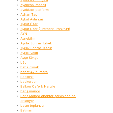
ayakkabı dünyası
ayakkabı modeli
ayakkabı platform
Ayhan Taş
Aykut Aslantaş
Aykut Özer
Aykut Özer (Eintracht Frankfurt)
AYN
Aynebilim
Ayrılık Sonrası Erkek
Ayrılık Sonrası Kadın
ayrılık vakti
Ayşe Kökçü
b2c
baba olmak
babet 42 numara
Backlink
backorder
Balkon Cafe & Nargile
barış manço
Barış Manço anahtar şarkısında ne
anlatıyor
basın toplantısı
Batman