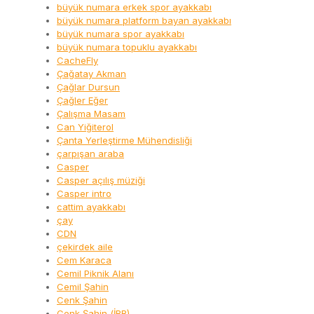
büyük numara erkek spor ayakkabı
büyük numara platform bayan ayakkabı
büyük numara spor ayakkabı
büyük numara topuklu ayakkabı
CacheFly
Çağatay Akman
Çağlar Dursun
Çağler Eğer
Çalışma Masam
Can Yiğiterol
Çanta Yerleştirme Mühendisliği
çarpışan araba
Casper
Casper açılış müziği
Casper intro
cattim ayakkabı
çay
CDN
çekirdek aile
Cem Karaca
Cemil Piknik Alanı
Cemil Şahin
Cenk Şahin
Cenk Şahin (İBB)