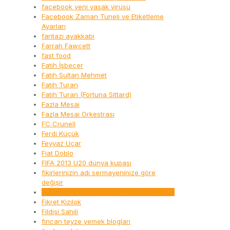
facebook yeni yasak virüsü
Facebook Zaman Tüneli ve Etiketleme
Ayarları
fantazi ayakkabı
Farrah Fawcett
fast food
Fatih İşbecer
Fatih Sultan Mehmet
Fatih Turan
Fatih Turan (Fortuna Sittard)
Fazla Mesai
Fazla Mesai Orkestrası
FC Crunell
Ferdi Küçük
Feyyaz Uçar
Fiat Doblo
FIFA 2013 U20 dünya kupası
fikirlerinizin adı sermayeninize göre
değişir
Fikirlerinizin adı sermayenize göre değişir
Fikret Kızılok
Fildişi Sahili
fincan teyze yemek blogları