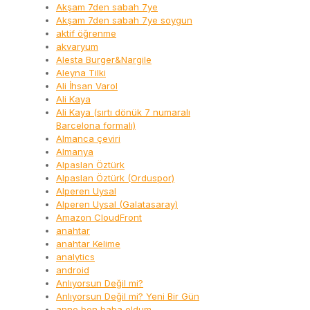
Akşam 7den sabah 7ye
Akşam 7den sabah 7ye soygun
aktif öğrenme
akvaryum
Alesta Burger&Nargile
Aleyna Tilki
Ali İhsan Varol
Ali Kaya
Ali Kaya (sırtı dönük 7 numaralı
Barcelona formalı)
Almanca çeviri
Almanya
Alpaslan Öztürk
Alpaslan Öztürk (Orduspor)
Alperen Uysal
Alperen Uysal (Galatasaray)
Amazon CloudFront
anahtar
anahtar Kelime
analytics
android
Anlıyorsun Değil mi?
Anlıyorsun Değil mi? Yeni Bir Gün
anne ben baba oldum