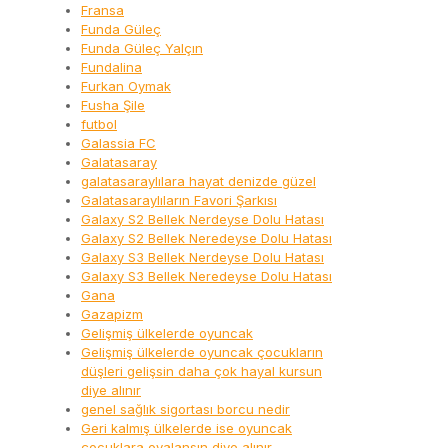
Fransa
Funda Güleç
Funda Güleç Yalçın
Fundalina
Furkan Oymak
Fusha Şile
futbol
Galassia FC
Galatasaray
galatasaraylılara hayat denizde güzel
Galatasaraylıların Favori Şarkısı
Galaxy S2 Bellek Nerdeyse Dolu Hatası
Galaxy S2 Bellek Neredeyse Dolu Hatası
Galaxy S3 Bellek Nerdeyse Dolu Hatası
Galaxy S3 Bellek Neredeyse Dolu Hatası
Gana
Gazapizm
Gelişmiş ülkelerde oyuncak
Gelişmiş ülkelerde oyuncak çocukların
düşleri gelişsin daha çok hayal kursun
diye alınır
genel sağlık sigortası borcu nedir
Geri kalmış ülkelerde ise oyuncak
çocuklara oyalansın diye alınır.