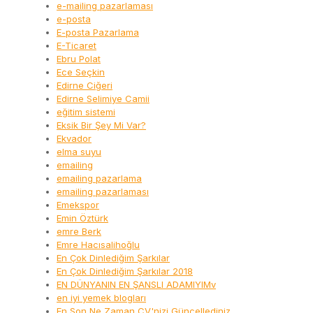
e-mailing pazarlaması
e-posta
E-posta Pazarlama
E-Ticaret
Ebru Polat
Ece Seçkin
Edirne Ciğeri
Edirne Selimiye Camii
eğitim sistemi
Eksik Bir Şey Mi Var?
Ekvador
elma suyu
emailing
emailing pazarlama
emailing pazarlaması
Emekspor
Emin Öztürk
emre Berk
Emre Hacısalihoğlu
En Çok Dinlediğim Şarkılar
En Çok Dinlediğim Şarkılar 2018
EN DÜNYANIN EN ŞANSLI ADAMIYIMv
en iyi yemek blogları
En Son Ne Zaman CV'nizi Güncellediniz