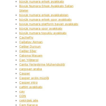
büyük numara erkek ayakkabı
Büyük Numara Erkek Ayakkabı Satan
Siteler
büyük numara erkek ayakkabıları
büyük numara erkek spor ayakkabı
büyük numara platform bayan ayakkabı
büyük numara spor ayakkabı
büyük numara topuklu ayakkabı
CacheFly
Çağatay Akman
Çağlar Dursun
Çağler Eğer
Çalışma Masam
Can Yiğiterol
Çanta Yerleştirme Mühendisliği
çarpışan araba
Casper
Casper açılış müziği
Casper intro
cattim ayakkabı
çay
CDN
çekirdek aile
Cem Karaca