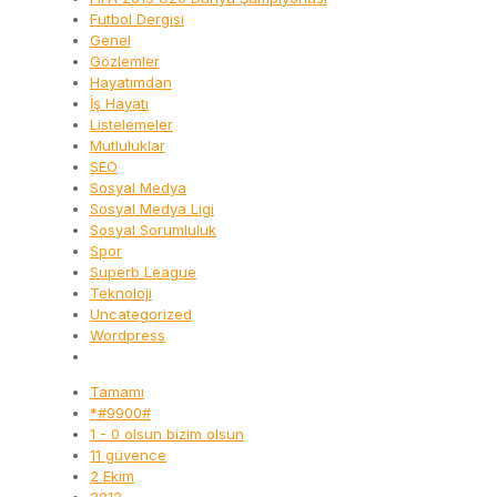
Futbol Dergisi
Genel
Gözlemler
Hayatımdan
İş Hayatı
Listelemeler
Mutluluklar
SEO
Sosyal Medya
Sosyal Medya Ligi
Sosyal Sorumluluk
Spor
Superb League
Teknoloji
Uncategorized
Wordpress
Tamamı
*#9900#
1 - 0 olsun bizim olsun
11 güvence
2 Ekim