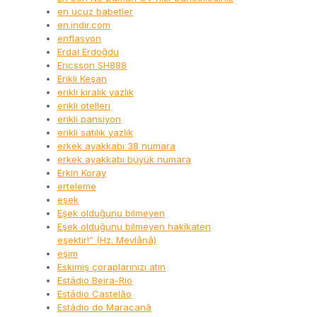
en ucuz babetler
en.indir.com
enflasyon
Erdal Erdoğdu
Ericsson SH888
Erikli Keşan
erikli kiralık yazlık
erikli otelleri
erikli pansiyon
erikli satılık yazlık
erkek ayakkabı 38 numara
erkek ayakkabı büyük numara
Erkin Koray
erteleme
eşek
Eşek olduğunu bilmeyen
Eşek olduğunu bilmeyen hakîkaten
eşektir!” (Hz. Mevlânâ)
eşim
Eskimiş çoraplarınızı atın
Estádio Beira-Rio
Estádio Castelão
Estádio do Maracanã