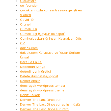
Cloudflare
co-founder
çocuklarınızda konsantrasyon geliştiren
9 öneri
Covid-19
Crunell
Cumali Bişi
Cumali Bişi (Çaykur Rizespor)
Cumhurbaşkanlığı İnsan Kaynakları Ofisi
CV
dakick.com
dakick.com Kurucusu ve Yazar Serkan
Ünsal
Dare La La La
Dedeman Konya
değerli içerik üretici
Delete dumpstate/logcat
Demet Akalın
demirayak wordpress teması
demirayak wordpress theme
Deniz Kalkan
Denver The Last Dinosaur
Denver The Last Dinosaur açılış müziği
Denver The Last Dinosaur intro