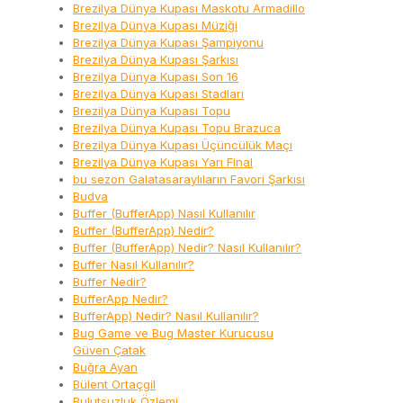
Brezilya Dünya Kupası Maskotu Armadillo
Brezilya Dünya Kupası Müziği
Brezilya Dünya Kupası Şampiyonu
Brezilya Dünya Kupası Şarkısı
Brezilya Dünya Kupası Son 16
Brezilya Dünya Kupası Stadları
Brezilya Dünya Kupası Topu
Brezilya Dünya Kupası Topu Brazuca
Brezilya Dünya Kupası Üçüncülük Maçı
Brezilya Dünya Kupası Yarı Final
bu sezon Galatasaraylıların Favori Şarkısı
Budva
Buffer (BufferApp) Nasıl Kullanılır
Buffer (BufferApp) Nedir?
Buffer (BufferApp) Nedir? Nasıl Kullanılır?
Buffer Nasıl Kullanılır?
Buffer Nedir?
BufferApp Nedir?
BufferApp) Nedir? Nasıl Kullanılır?
Bug Game ve Bug Master Kurucusu
Güven Çatak
Buğra Ayan
Bülent Ortaçgil
Bulutsuzluk Özlemi