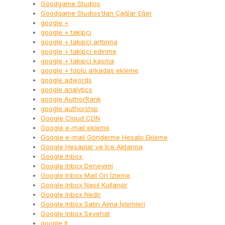
Goodgame Studios
Goodgame Studios’dan Çağlar Eğer
google +
google + takipçi
google + takipçi arttırma
google + takipçi edinme
google + takipçi kasma
google + toplu arkadaş ekleme
google adwords
google analytics
google AuthorRank
google authorship
Google Cloud CDN
Google e-mail ekleme
Google e-mail Gönderme Hesabı Ekleme
Google Hesaplar ve İçe Aktarma
Google Inbox
Google Inbox Deneyimi
Google Inbox Mail Ön İzleme
Google Inbox Nasıl Kullanılır
Google Inbox Nedir
Google Inbox Satın Alma İşlemleri
Google Inbox Seyehat
google it