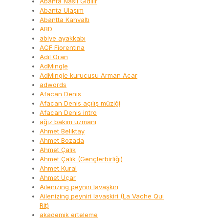
Abanta Nasıl Gidilir
Abanta Ulaşım
Abantta Kahvaltı
ABD
abiye ayakkabı
ACF Fiorentina
Adil Oran
AdMingle
AdMingle kurucusu Arman Acar
adwords
Afacan Denis
Afacan Denis açılış müziği
Afacan Denis intro
ağız bakım uzmanı
Ahmet Beliktay
Ahmet Bozada
Ahmet Çalık
Ahmet Çalık (Gençlerbirliği)
Ahmet Kural
Ahmet Uçar
Ailenizing peyniri lavaşkiri
Ailenizing peyniri lavaşkiri (La Vache Qui
Rit)
akademik erteleme