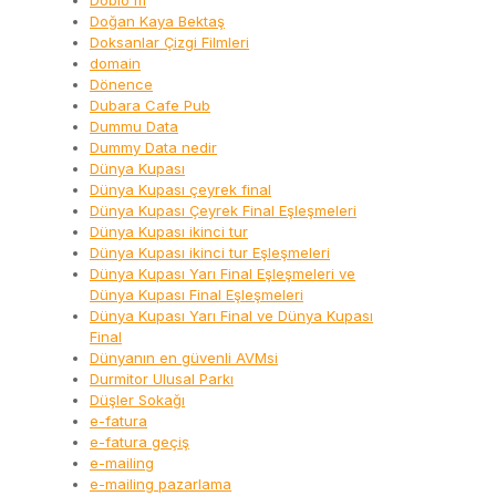
Doblo'm
Doğan Kaya Bektaş
Doksanlar Çizgi Filmleri
domain
Dönence
Dubara Cafe Pub
Dummu Data
Dummy Data nedir
Dünya Kupası
Dünya Kupası çeyrek final
Dünya Kupası Çeyrek Final Eşleşmeleri
Dünya Kupası ikinci tur
Dünya Kupası ikinci tur Eşleşmeleri
Dünya Kupası Yarı Final Eşleşmeleri ve
Dünya Kupası Final Eşleşmeleri
Dünya Kupası Yarı Final ve Dünya Kupası
Final
Dünyanın en güvenli AVMsi
Durmitor Ulusal Parkı
Düşler Sokağı
e-fatura
e-fatura geçiş
e-mailing
e-mailing pazarlama