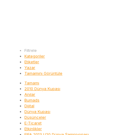
Filtrele
Kategoriler
Etiketler
Yazar
Tamamını Görüntüle
Tamamı
2010 Dünya Kupası
Anılar
Bumads
Dijital
Dünya Kupası
Düşünceler
E-Ticaret
Etkinlikler
FIFA 2013 U20 Dünya Şampiyonası