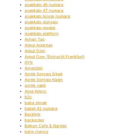
ayakkabı 46 numara
ayakkabı 47 numara
ayakkabı büyük numara
ayakkabı dünyası
ayakkabı modeli
ayakkabı platform
Ayhan Taş
Aykut Aslantaş
Aykut Özer
Aykut Özer (Eintracht Frankfurt)
AYN
Aynebilim
Ayrılık Sonrası Erkek
Ayrılık Sonrası Kadın
ayrılık vakti
Ayşe Kökçü
b2c
baba olmak
babet 42 numara
Backlink
backorder
Balkon Cafe & Nargile
barış manço