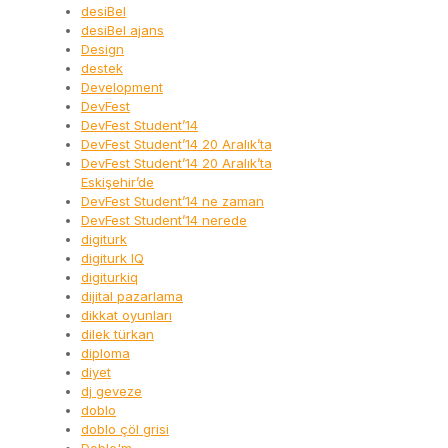
desiBel
desiBel ajans
Design
destek
Development
DevFest
DevFest Student’14
DevFest Student’14 20 Aralık’ta
DevFest Student’14 20 Aralık’ta
Eskişehir’de
DevFest Student’14 ne zaman
DevFest Student’14 nerede
digiturk
digiturk IQ
digiturkiq
dijital pazarlama
dikkat oyunları
dilek türkan
diploma
diyet
dj geveze
doblo
doblo çöl grisi