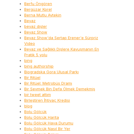
Berfu Öngören
Bergüzar Korel
Berna Mutlu Aytekin
Beyaz
beyaz dişler
Beyaz Show
Beyaz Show'da Sertap Erener'e Sürpriz
Video
Beyaz ve Sağlıklı Dişlere Kavuşmanın En
Pratik 5 yolu
bing
bing authorship
Biogradska Gora Ulusal Parkı
Bir Ritüel
Bir Ritüel: Metrobüs Dramı
Bir Sevmek Bin Defa Ölmek Demekmiş
bir tweet attım
Birleştiren İhtiyaç Kredisi
blog
Bolu Gölcük
Bolu Gölcük Harita
Bolu Gölcük Hava Durumu
Bolu Gölcük Nasıl Bir Yer