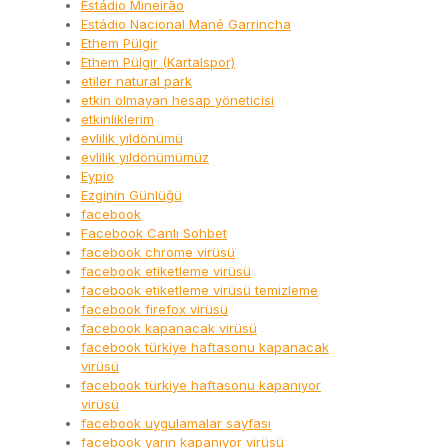
Estádio Mineirão
Estádio Nacional Mané Garrincha
Ethem Pülgir
Ethem Pülgir (Kartalspor)
etiler natural park
etkin olmayan hesap yöneticisi
etkinliklerim
evlilik yıldönümü
evlilik yıldönümümüz
Eypio
Ezginin Günlüğü
facebook
Facebook Canlı Sohbet
facebook chrome virüsü
facebook etiketleme virüsü
facebook etiketleme virüsü temizleme
facebook firefox virüsü
facebook kapanacak virüsü
facebook türkiye haftasonu kapanacak
virüsü
facebook türkiye haftasonu kapanıyor
virüsü
facebook uygulamalar sayfası
facebook yarın kapanıyor virüsü