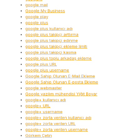
google mail
Google My Business
google play
google plus
google plus kullanıcı adı
google plus takipçi arttırma
google plus takipçi edinme
google plus takipçi ekleme limiti
google plus takipçi kasma
google plus toplu arkadaş ekleme
google plus URL
google plus username
Google Sahip Olunan E-Mail Ekleme
Google Sahip Olunan E-posta Ekleme
google webmaster
Google yazılım mühendisi Yiğit Boyar
google+ kullanıcı adı
google+ URL
google+ username
google+ zorla verilen kullanıcı adı
google+ zorla verilen URL
google+ zorla verilen username
Görkem Çetin