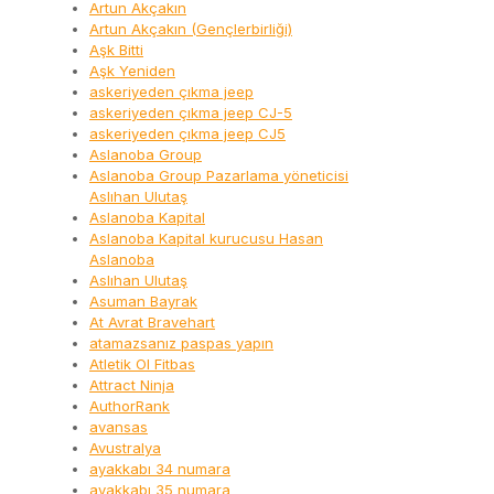
Artun Akçakın
Artun Akçakın (Gençlerbirliği)
Aşk Bitti
Aşk Yeniden
askeriyeden çıkma jeep
askeriyeden çıkma jeep CJ-5
askeriyeden çıkma jeep CJ5
Aslanoba Group
Aslanoba Group Pazarlama yöneticisi
Aslıhan Ulutaş
Aslanoba Kapital
Aslanoba Kapital kurucusu Hasan
Aslanoba
Aslıhan Ulutaş
Asuman Bayrak
At Avrat Bravehart
atamazsanız paspas yapın
Atletik Ol Fitbas
Attract Ninja
AuthorRank
avansas
Avustralya
ayakkabı 34 numara
ayakkabı 35 numara