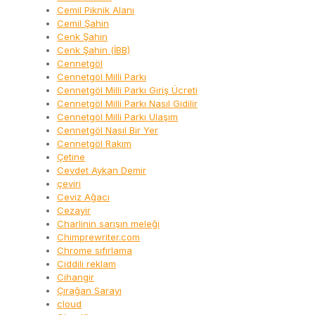
Cemil Piknik Alanı
Cemil Şahin
Cenk Şahin
Cenk Şahin (İBB)
Cennetgöl
Cennetgöl Milli Parkı
Cennetgöl Milli Parkı Giriş Ücreti
Cennetgöl Milli Parkı Nasıl Gidilir
Cennetgöl Milli Parkı Ulaşım
Cennetgöl Nasıl Bir Yer
Cennetgöl Rakım
Çetine
Cevdet Aykan Demir
çeviri
Ceviz Ağacı
Cezayir
Charlinin sarışın meleği
Chimprewriter.com
Chrome sıfırlama
Ciddili reklam
Cihangir
Çırağan Sarayı
cloud