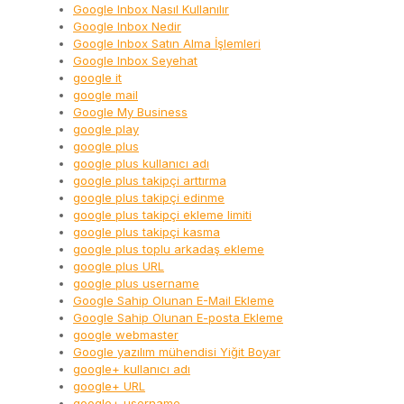
Google Inbox Nasıl Kullanılır
Google Inbox Nedir
Google Inbox Satın Alma İşlemleri
Google Inbox Seyehat
google it
google mail
Google My Business
google play
google plus
google plus kullanıcı adı
google plus takipçi arttırma
google plus takipçi edinme
google plus takipçi ekleme limiti
google plus takipçi kasma
google plus toplu arkadaş ekleme
google plus URL
google plus username
Google Sahip Olunan E-Mail Ekleme
Google Sahip Olunan E-posta Ekleme
google webmaster
Google yazılım mühendisi Yiğit Boyar
google+ kullanıcı adı
google+ URL
google+ username