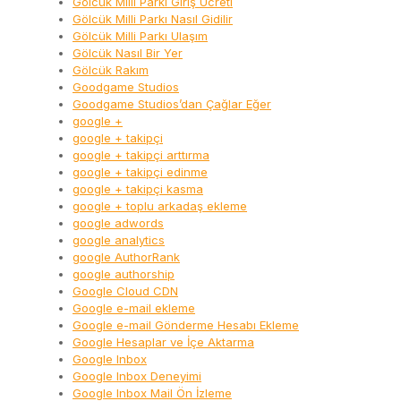
Gölcük Milli Parkı Giriş Ücreti
Gölcük Milli Parkı Nasıl Gidilir
Gölcük Milli Parkı Ulaşım
Gölcük Nasıl Bir Yer
Gölcük Rakım
Goodgame Studios
Goodgame Studios’dan Çağlar Eğer
google +
google + takipçi
google + takipçi arttırma
google + takipçi edinme
google + takipçi kasma
google + toplu arkadaş ekleme
google adwords
google analytics
google AuthorRank
google authorship
Google Cloud CDN
Google e-mail ekleme
Google e-mail Gönderme Hesabı Ekleme
Google Hesaplar ve İçe Aktarma
Google Inbox
Google Inbox Deneyimi
Google Inbox Mail Ön İzleme