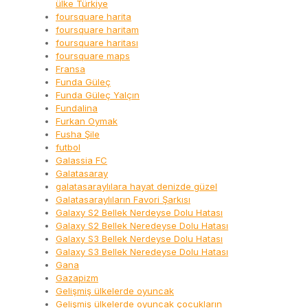
ülke Türkiye
foursquare harita
foursquare haritam
foursquare haritası
foursquare maps
Fransa
Funda Güleç
Funda Güleç Yalçın
Fundalina
Furkan Oymak
Fusha Şile
futbol
Galassia FC
Galatasaray
galatasaraylılara hayat denizde güzel
Galatasaraylıların Favori Şarkısı
Galaxy S2 Bellek Nerdeyse Dolu Hatası
Galaxy S2 Bellek Neredeyse Dolu Hatası
Galaxy S3 Bellek Nerdeyse Dolu Hatası
Galaxy S3 Bellek Neredeyse Dolu Hatası
Gana
Gazapizm
Gelişmiş ülkelerde oyuncak
Gelişmiş ülkelerde oyuncak çocukların