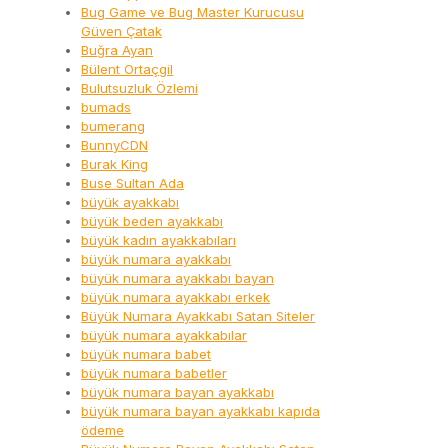
Bug Game ve Bug Master Kurucusu
Güven Çatak
Buğra Ayan
Bülent Ortaçgil
Bulutsuzluk Özlemi
bumads
bumerang
BunnyCDN
Burak King
Buse Sultan Ada
büyük ayakkabı
büyük beden ayakkabı
büyük kadın ayakkabıları
büyük numara ayakkabı
büyük numara ayakkabı bayan
büyük numara ayakkabı erkek
Büyük Numara Ayakkabı Satan Siteler
büyük numara ayakkabılar
büyük numara babet
büyük numara babetler
büyük numara bayan ayakkabı
büyük numara bayan ayakkabı kapıda
ödeme