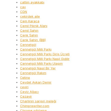
cattim ayakkabı
çay
CDN
çekirdek aile
Cem Karaca
Cemil Piknik Alanı
Cemil Şahin
Cenk Şahin
Cenk Şahin (İBB)
Cennetgöl
Cennetgöl Milli Parkı
Cennetgöl Milli Parkı Giriş Ücreti
Cennetgöl Milli Parkı Nasıl Gidilir
Cennetgöl Milli Parkı Ulaşım
Cennetgöl Nasıl Bir Yer
Cennetgöl Rakım
Çetine
Cevdet Aykan Demir
çeviri
Ceviz Ağacı
Cezayir
Charlinin sarışın meleği
Chimprewriter.com
Chrome sıfırlama