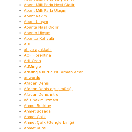
Abant Milli Parkı Nasıl Gidilir
Abant Milli Parkı Ulaşım
Abant Rakım
Abant Ulaşım
Abanta Nasıl Gidilir
Abanta Ulaşım
Abantta Kahvaltı
ABD
abiye ayakkabı
ACF Fiorentina
Adil Oran
AdMingle
AdMingle kurucusu Arman Acar
adwords
Afacan Denis
Afacan Denis açılış müziği
Afacan Denis intro
ağız bakım uzmanı
Ahmet Beliktay
Ahmet Bozada
Ahmet Çalık
Ahmet Çalık (Gençlerbirliği)
Ahmet Kural