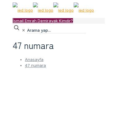
İsmail Emrah Demirayak Kimdir?
✕
47 numara
Anasayfa
47 numara