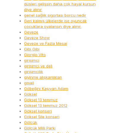
düşleri gelişsin daha çok hayal kursun
diye alınır
genel sağlık sigortası borcu nedir
Geri kalmış ülkelerde ise oyuncak
çocuklara oyalansın diye alınır.
Geveze
Geveze Show
Geveze ve Fazla Mesai
Gibi Gibi
Giorgio Vito
girişimci
girişimci ve deli
girişimcilik
giyinme alışkanlıkları
gmail
Göbeğini Kaşıyan Adam
Göksel
Göksel 13 temmuz
Göksel 13 temmuz 2012
Göksel konseri
Göksel Şile konseri
Gölcük
Gölcük Milli Parkı