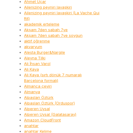
Ahmet Uçar
Ailenizing peyniri lavaşkiri
Ailenizing peyniri lavaşkiri (La Vache Qui
Rit)
akademik erteleme
Akşam 7den sabah 7ye
Akşam 7den sabah 7ye soygun
aktif öğrenme
akvaryum
Alesta Burger&Nargile
Aleyna Tilki
Ali İhsan Varol
Ali Kaya
Ali Kaya (sırtı dönük 7 numaralı
Barcelona formalı)
Almanca çeviri
Almanya
Alpaslan Öztürk
Alpaslan Öztürk (Orduspor)
Alperen Uysal
Alperen Uysal (Galatasaray)
Amazon CloudFront
anahtar
anahtar Kelime