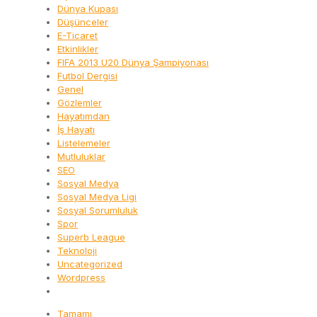
Dünya Kupası
Düşünceler
E-Ticaret
Etkinlikler
FIFA 2013 U20 Dünya Şampiyonası
Futbol Dergisi
Genel
Gözlemler
Hayatımdan
İş Hayatı
Listelemeler
Mutluluklar
SEO
Sosyal Medya
Sosyal Medya Ligi
Sosyal Sorumluluk
Spor
Superb League
Teknoloji
Uncategorized
Wordpress
Tamamı