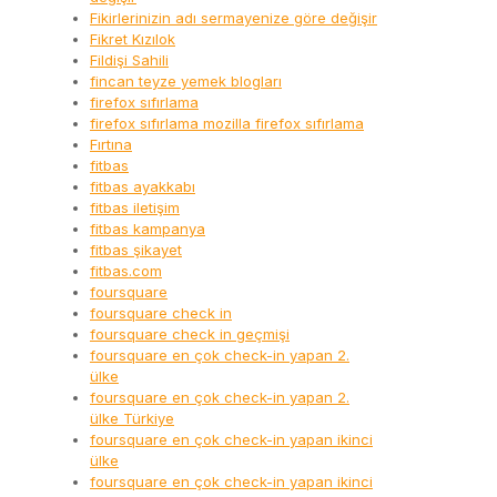
Fikirlerinizin adı sermayenize göre değişir
Fikret Kızılok
Fildişi Sahili
fincan teyze yemek blogları
firefox sıfırlama
firefox sıfırlama mozilla firefox sıfırlama
Fırtına
fitbas
fitbas ayakkabı
fitbas iletişim
fitbas kampanya
fitbas şikayet
fitbas.com
foursquare
foursquare check in
foursquare check in geçmişi
foursquare en çok check-in yapan 2.
ülke
foursquare en çok check-in yapan 2.
ülke Türkiye
foursquare en çok check-in yapan ikinci
ülke
foursquare en çok check-in yapan ikinci