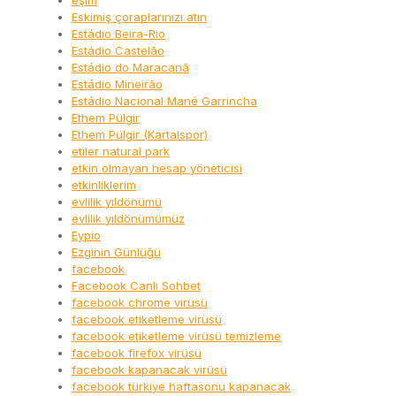
eşim
Eskimiş çoraplarınızı atın
Estádio Beira-Rio
Estádio Castelão
Estádio do Maracanã
Estádio Mineirão
Estádio Nacional Mané Garrincha
Ethem Pülgir
Ethem Pülgir (Kartalspor)
etiler natural park
etkin olmayan hesap yöneticisi
etkinliklerim
evlilik yıldönümü
evlilik yıldönümümüz
Eypio
Ezginin Günlüğü
facebook
Facebook Canlı Sohbet
facebook chrome virüsü
facebook etiketleme virüsü
facebook etiketleme virüsü temizleme
facebook firefox virüsü
facebook kapanacak virüsü
facebook türkiye haftasonu kapanacak