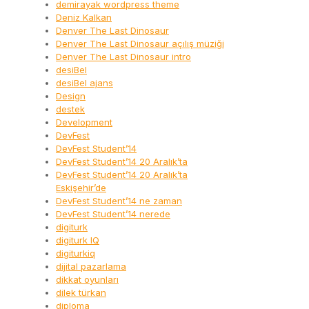
demirayak wordpress theme
Deniz Kalkan
Denver The Last Dinosaur
Denver The Last Dinosaur açılış müziği
Denver The Last Dinosaur intro
desiBel
desiBel ajans
Design
destek
Development
DevFest
DevFest Student’14
DevFest Student’14 20 Aralık’ta
DevFest Student’14 20 Aralık’ta
Eskişehir’de
DevFest Student’14 ne zaman
DevFest Student’14 nerede
digiturk
digiturk IQ
digiturkiq
dijital pazarlama
dikkat oyunları
dilek türkan
diploma