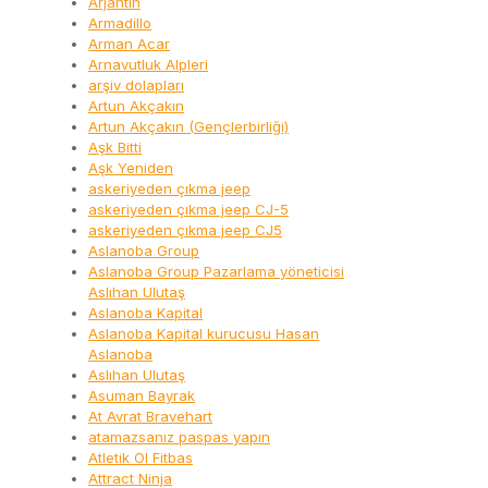
Arjantin
Armadillo
Arman Acar
Arnavutluk Alpleri
arşiv dolapları
Artun Akçakın
Artun Akçakın (Gençlerbirliği)
Aşk Bitti
Aşk Yeniden
askeriyeden çıkma jeep
askeriyeden çıkma jeep CJ-5
askeriyeden çıkma jeep CJ5
Aslanoba Group
Aslanoba Group Pazarlama yöneticisi
Aslıhan Ulutaş
Aslanoba Kapital
Aslanoba Kapital kurucusu Hasan
Aslanoba
Aslıhan Ulutaş
Asuman Bayrak
At Avrat Bravehart
atamazsanız paspas yapın
Atletik Ol Fitbas
Attract Ninja