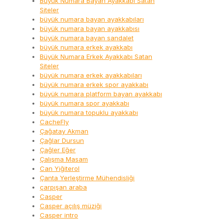
Büyük Numara Bayan Ayakkabı Satan
Siteler
büyük numara bayan ayakkabıları
büyük numara bayan ayakkabısı
büyük numara bayan sandalet
büyük numara erkek ayakkabı
Büyük Numara Erkek Ayakkabı Satan
Siteler
büyük numara erkek ayakkabıları
büyük numara erkek spor ayakkabı
büyük numara platform bayan ayakkabı
büyük numara spor ayakkabı
büyük numara topuklu ayakkabı
CacheFly
Çağatay Akman
Çağlar Dursun
Çağler Eğer
Çalışma Masam
Can Yiğiterol
Çanta Yerleştirme Mühendisliği
çarpışan araba
Casper
Casper açılış müziği
Casper intro