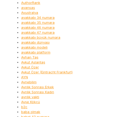
AuthorRank
avansas
Avustralya
ayakkabı 34 numara
ayakkabı 35 numara
ayakkabı 46 numara
ayakkabı 47 numara
ayakkabı büyük numara
ayakkabı dünyası
ayakkabı modeli
ayakkabı platform
Ayhan Taş
Aykut Aslantaş
Aykut Özer
Aykut Özer (Eintracht Frankfurt)
AYN
Aynebilim
Ayrılık Sonrası Erkek
Ayrılık Sonrası Kadın
ayrılık vakti
Ayşe Kökçü
b2c
baba olmak
babet 42 numara