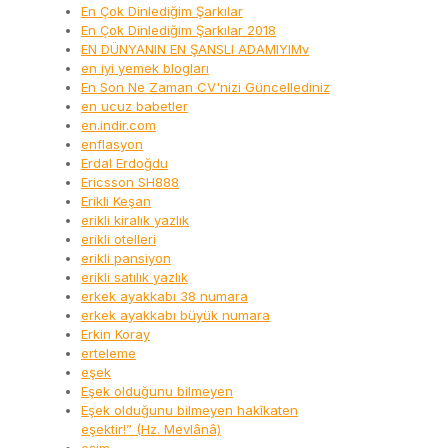
En Çok Dinlediğim Şarkılar
En Çok Dinlediğim Şarkılar 2018
EN DÜNYANIN EN ŞANSLI ADAMIYIMv
en iyi yemek blogları
En Son Ne Zaman CV'nizi Güncellediniz
en ucuz babetler
en.indir.com
enflasyon
Erdal Erdoğdu
Ericsson SH888
Erikli Keşan
erikli kiralık yazlık
erikli otelleri
erikli pansiyon
erikli satılık yazlık
erkek ayakkabı 38 numara
erkek ayakkabı büyük numara
Erkin Koray
erteleme
eşek
Eşek olduğunu bilmeyen
Eşek olduğunu bilmeyen hakîkaten
eşektir!” (Hz. Mevlânâ)