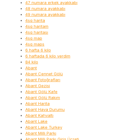
47 numara erkek ayakkabı
48 numara ayakkabı
49 numara ayakkabı
4sq harita
4sq haritam
4sq haritası
4sq map
4sq maps
6 hafta 6 kilo
6 haftada 6 kilo verdim
84 kilo
Abant
Abant Cennet Gölü
Abant Fotoğrafları
Abant Gezisi
Abant Gölü Kafe
Abant Gölü Rakım
Abant Harita
Abant Hava Durumu
Abant Kahvaltı
Abant Lake
Abant Lake Turkey
Abant Milli Parkı
Abant Milli Parkı Giriş Ücreti