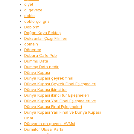
diyet
dj geveze
doblo
doblo çöl grisi
Doblo'm
Doğan Kaya Bektaş
Doksanlar Çizgi Filmleri
domain
Dönence
Dubara Cafe Pub
Dummu Data
Dummy Data nedir
Dünya Kupası
Dünya Kupası çeyrek final
Dünya Kupası Çeyrek Final Eşleşmeleri
Dünya Kupası ikinci tur
Dünya Kupası ikinci tur Eşleşmeleri
Dünya Kupası Yarı Final Eşleşmeleri ve
Dünya Kupası Final Eşleşmeleri
Dünya Kupası Yarı Final ve Dünya Kupası
Final
Dünyanın en güvenli AVMsi
Durmitor Ulusal Parkı