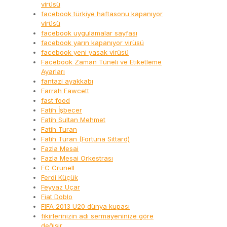
virüsü
facebook türkiye haftasonu kapanıyor
virüsü
facebook uygulamalar sayfası
facebook yarın kapanıyor virüsü
facebook yeni yasak virüsü
Facebook Zaman Tüneli ve Etiketleme
Ayarları
fantazi ayakkabı
Farrah Fawcett
fast food
Fatih İşbecer
Fatih Sultan Mehmet
Fatih Turan
Fatih Turan (Fortuna Sittard)
Fazla Mesai
Fazla Mesai Orkestrası
FC Crunell
Ferdi Küçük
Feyyaz Uçar
Fiat Doblo
FIFA 2013 U20 dünya kupası
fikirlerinizin adı sermayeninize göre
değişir