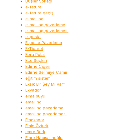
Düşler Sokağı
e-fatura
e-fatura geçiş
e-mailing
e-mailing pazarlama
e-mailing pazarlaması
e-posta
E-posta Pazarlama
E-Ticaret
Ebru Polat
Ece Seçkin
Edirne Ciğeri
Edirne Selimiye Camii
eğitim sistemi
Eksik Bir Şey Mi Var?
Ekvador
elma suyu
emailing
emailing pazarlama
emailing pazarlaması
Emekspor
Emin Öztürk
emre Berk
Emre Hacısalihoğlu