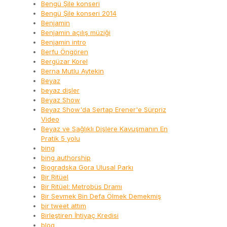
Bengü Şile konseri
Bengü Şile konseri 2014
Benjamin
Benjamin açılış müziği
Benjamin intro
Berfu Öngören
Bergüzar Korel
Berna Mutlu Aytekin
Beyaz
beyaz dişler
Beyaz Show
Beyaz Show'da Sertap Erener'e Sürpriz
Video
Beyaz ve Sağlıklı Dişlere Kavuşmanın En
Pratik 5 yolu
bing
bing authorship
Biogradska Gora Ulusal Parkı
Bir Ritüel
Bir Ritüel: Metrobüs Dramı
Bir Sevmek Bin Defa Ölmek Demekmiş
bir tweet attım
Birleştiren İhtiyaç Kredisi
blog