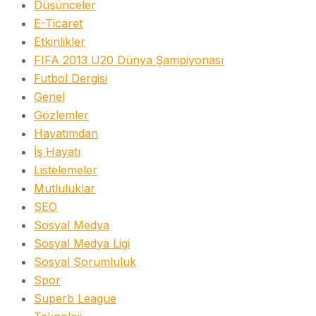
Düşünceler
E-Ticaret
Etkinlikler
FIFA 2013 U20 Dünya Şampiyonası
Futbol Dergisi
Genel
Gözlemler
Hayatımdan
İş Hayatı
Listelemeler
Mutluluklar
SEO
Sosyal Medya
Sosyal Medya Ligi
Sosyal Sorumluluk
Spor
Superb League