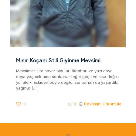
Mısır Koçanı Stili Giyinme Mevsimi
Mevsimler sıra savar oldular. İlkbaharı ve yazı doya
doya yaşadık ama sonbahar teğet geçti ve kışa doğru
yol aldık. Eskiden böyle değildi sonbaharı da yaşardık,
yağmur
[…]
0
0
Devamını Görüntüle