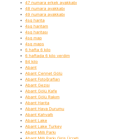
47 numara erkek ayakkabı
48 numara ayakkabı
49 numara ayakkabı
4sq harita
4sq haritam
4sq haritası
4sq map
4sq maps
6 hafta 6 kilo
6 haftada 6 kilo verdim
84 kilo
Abant
Abant Cennet Gölü
Abant Fotoğrafları
Abant Gezisi
Abant Gölü Kafe
Abant Gölü Rakım
Abant Harita
Abant Hava Durumu
Abant Kahvaltı
Abant Lake
Abant Lake Turkey
Abant Milli Parkı
Abant Milli Parkı Giriş Ücreti