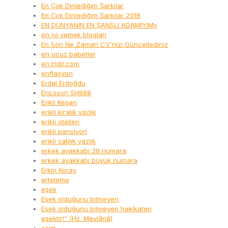
En Çok Dinlediğim Şarkılar
En Çok Dinlediğim Şarkılar 2018
EN DÜNYANIN EN ŞANSLI ADAMIYIMv
en iyi yemek blogları
En Son Ne Zaman CV'nizi Güncellediniz
en ucuz babetler
en.indir.com
enflasyon
Erdal Erdoğdu
Ericsson SH888
Erikli Keşan
erikli kiralık yazlık
erikli otelleri
erikli pansiyon
erikli satılık yazlık
erkek ayakkabı 38 numara
erkek ayakkabı büyük numara
Erkin Koray
erteleme
eşek
Eşek olduğunu bilmeyen
Eşek olduğunu bilmeyen hakîkaten
eşektir!” (Hz. Mevlânâ)