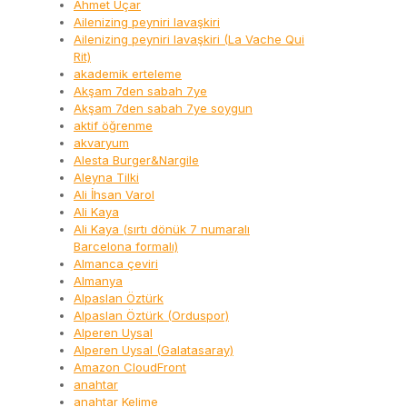
Ahmet Uçar
Ailenizing peyniri lavaşkiri
Ailenizing peyniri lavaşkiri (La Vache Qui
Rit)
akademik erteleme
Akşam 7den sabah 7ye
Akşam 7den sabah 7ye soygun
aktif öğrenme
akvaryum
Alesta Burger&Nargile
Aleyna Tilki
Ali İhsan Varol
Ali Kaya
Ali Kaya (sırtı dönük 7 numaralı
Barcelona formalı)
Almanca çeviri
Almanya
Alpaslan Öztürk
Alpaslan Öztürk (Orduspor)
Alperen Uysal
Alperen Uysal (Galatasaray)
Amazon CloudFront
anahtar
anahtar Kelime