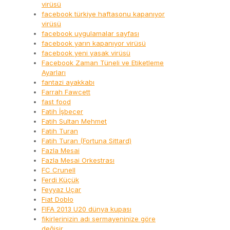
virüsü
facebook türkiye haftasonu kapanıyor
virüsü
facebook uygulamalar sayfası
facebook yarın kapanıyor virüsü
facebook yeni yasak virüsü
Facebook Zaman Tüneli ve Etiketleme
Ayarları
fantazi ayakkabı
Farrah Fawcett
fast food
Fatih İşbecer
Fatih Sultan Mehmet
Fatih Turan
Fatih Turan (Fortuna Sittard)
Fazla Mesai
Fazla Mesai Orkestrası
FC Crunell
Ferdi Küçük
Feyyaz Uçar
Fiat Doblo
FIFA 2013 U20 dünya kupası
fikirlerinizin adı sermayeninize göre
değişir