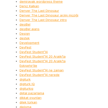
demirayak wordpress theme
Deniz Kalkan
Denver The Last Dinosaur
Denver The Last Dinosaur açılış müziği
Denver The Last Dinosaur intro
desiBel
desiBel ajans
Design
destek
Development
DevFest
DevFest Student’14
DevFest Student’14 20 Aralık’ta
DevFest Student’14 20 Aralık’ta
Eskişehir’de
DevFest Student’14 ne zaman
DevFest Student’14 nerede
digiturk
digiturk IQ
digiturkiq
dijital pazarlama
dikkat oyunları
dilek türkan
diploma