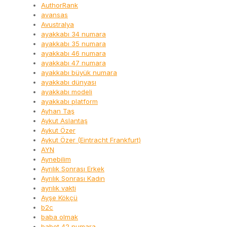
AuthorRank
avansas
Avustralya
ayakkabı 34 numara
ayakkabı 35 numara
ayakkabı 46 numara
ayakkabı 47 numara
ayakkabı büyük numara
ayakkabı dünyası
ayakkabı modeli
ayakkabı platform
Ayhan Taş
Aykut Aslantaş
Aykut Özer
Aykut Özer (Eintracht Frankfurt)
AYN
Aynebilim
Ayrılık Sonrası Erkek
Ayrılık Sonrası Kadın
ayrılık vakti
Ayşe Kökçü
b2c
baba olmak
babet 42 numara