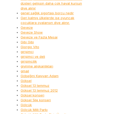
düşleri gelişsin daha çok hayal kursun
diye alınır
genel sağlık sigortası borcu nedir
Geri kalmış ülkelerde ise oyuncak
çocuklara oyalansın diye alınır.
Geveze
Geveze Show
Geveze ve Fazla Mesai
Gibi Gibi
Giorgio Vito
girişimci
girişimci ve deli
girişimcilik
giyinme alışkanlıkları
gmail
Göbeğini Kaşıyan Adam
Göksel
Göksel 13 temmuz
Göksel 13 temmuz 2012
Göksel konseri
Göksel Şile konseri
Gölcük
Gölcük Milli Parkı