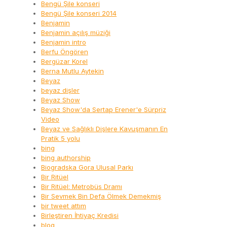
Bengü Şile konseri
Bengü Şile konseri 2014
Benjamin
Benjamin açılış müziği
Benjamin intro
Berfu Öngören
Bergüzar Korel
Berna Mutlu Aytekin
Beyaz
beyaz dişler
Beyaz Show
Beyaz Show'da Sertap Erener'e Sürpriz
Video
Beyaz ve Sağlıklı Dişlere Kavuşmanın En
Pratik 5 yolu
bing
bing authorship
Biogradska Gora Ulusal Parkı
Bir Ritüel
Bir Ritüel: Metrobüs Dramı
Bir Sevmek Bin Defa Ölmek Demekmiş
bir tweet attım
Birleştiren İhtiyaç Kredisi
blog