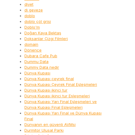
diyet
dj geveze
doblo
doblo çöl grisi
Doblo'm
Doğan Kaya Bektaş
Doksanlar Çizgi Filmleri
domain
Dönence
Dubara Cafe Pub
Dummu Data
Dummy Data nedir
Dünya Kupası
Dünya Kupası çeyrek final
Dünya Kupası Çeyrek Final Eşleşmeleri
Dünya Kupası ikinci tur
Dünya Kupası ikinci tur Eşleşmeleri
Dünya Kupası Yarı Final Eşleşmeleri ve
Dünya Kupası Final Eşleşmeleri
Dünya Kupası Yarı Final ve Dünya Kupası
Final
Dünyanın en güvenli AVMsi
Durmitor Ulusal Parkı