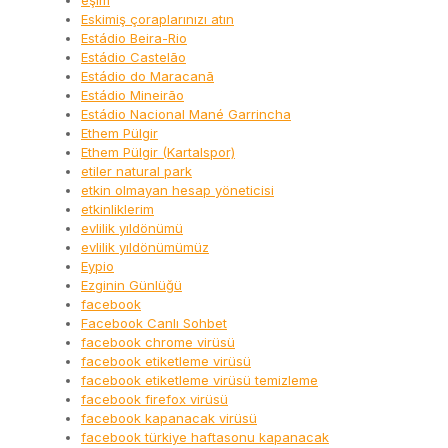
eşim
Eskimiş çoraplarınızı atın
Estádio Beira-Rio
Estádio Castelão
Estádio do Maracanã
Estádio Mineirão
Estádio Nacional Mané Garrincha
Ethem Pülgir
Ethem Pülgir (Kartalspor)
etiler natural park
etkin olmayan hesap yöneticisi
etkinliklerim
evlilik yıldönümü
evlilik yıldönümümüz
Eypio
Ezginin Günlüğü
facebook
Facebook Canlı Sohbet
facebook chrome virüsü
facebook etiketleme virüsü
facebook etiketleme virüsü temizleme
facebook firefox virüsü
facebook kapanacak virüsü
facebook türkiye haftasonu kapanacak