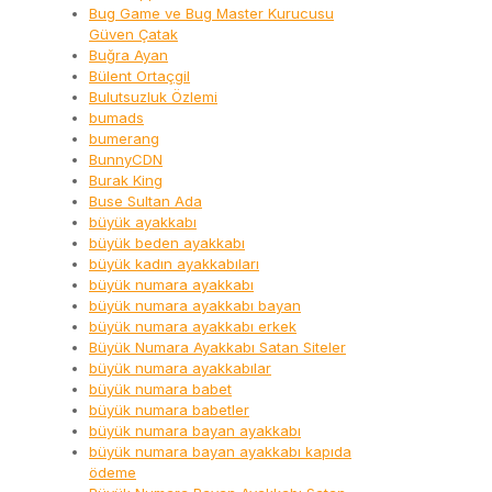
Bug Game ve Bug Master Kurucusu
Güven Çatak
Buğra Ayan
Bülent Ortaçgil
Bulutsuzluk Özlemi
bumads
bumerang
BunnyCDN
Burak King
Buse Sultan Ada
büyük ayakkabı
büyük beden ayakkabı
büyük kadın ayakkabıları
büyük numara ayakkabı
büyük numara ayakkabı bayan
büyük numara ayakkabı erkek
Büyük Numara Ayakkabı Satan Siteler
büyük numara ayakkabılar
büyük numara babet
büyük numara babetler
büyük numara bayan ayakkabı
büyük numara bayan ayakkabı kapıda
ödeme