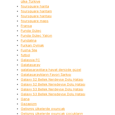
ülke Türkiye
foursquare harita
foursquare haritam
foursquare haritası
foursquare maps
Fransa
Funda Güleç
Funda Güleç Yalçın
Fundalina
Furkan Oymak
Fusha Şile
futbol
Galassia FC
Galatasaray
galatasaraylılara hayat denizde güzel
Galatasaraylıların Favori Şarkısı
Galaxy S2 Bellek Nerdeyse Dolu Hatası
Galaxy S2 Bellek Neredeyse Dolu Hatası
Galaxy S3 Bellek Nerdeyse Dolu Hatası
Galaxy S3 Bellek Neredeyse Dolu Hatası
Gana
Gazapizm
Gelişmiş ülkelerde oyuncak
Gelişmiş ülkelerde oyuncak çocukların