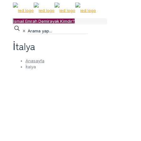
İsmail Emrah Demirayak Kimdir?
✕
İtalya
Anasayfa
İtalya