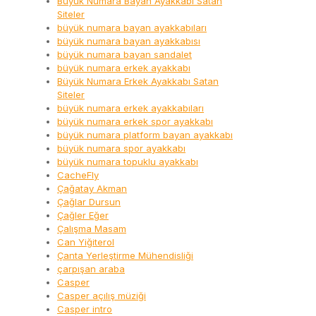
Büyük Numara Bayan Ayakkabı Satan
Siteler
büyük numara bayan ayakkabıları
büyük numara bayan ayakkabısı
büyük numara bayan sandalet
büyük numara erkek ayakkabı
Büyük Numara Erkek Ayakkabı Satan
Siteler
büyük numara erkek ayakkabıları
büyük numara erkek spor ayakkabı
büyük numara platform bayan ayakkabı
büyük numara spor ayakkabı
büyük numara topuklu ayakkabı
CacheFly
Çağatay Akman
Çağlar Dursun
Çağler Eğer
Çalışma Masam
Can Yiğiterol
Çanta Yerleştirme Mühendisliği
çarpışan araba
Casper
Casper açılış müziği
Casper intro