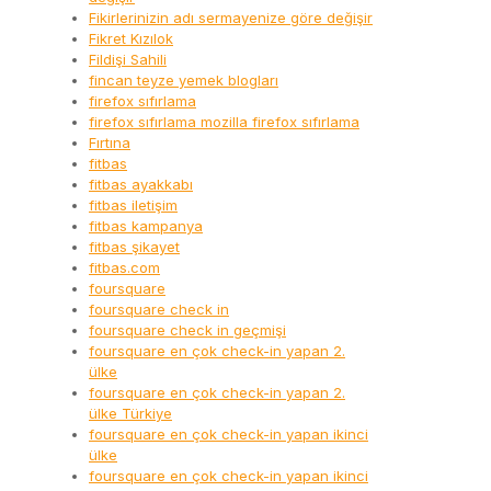
Fikirlerinizin adı sermayenize göre değişir
Fikret Kızılok
Fildişi Sahili
fincan teyze yemek blogları
firefox sıfırlama
firefox sıfırlama mozilla firefox sıfırlama
Fırtına
fitbas
fitbas ayakkabı
fitbas iletişim
fitbas kampanya
fitbas şikayet
fitbas.com
foursquare
foursquare check in
foursquare check in geçmişi
foursquare en çok check-in yapan 2.
ülke
foursquare en çok check-in yapan 2.
ülke Türkiye
foursquare en çok check-in yapan ikinci
ülke
foursquare en çok check-in yapan ikinci