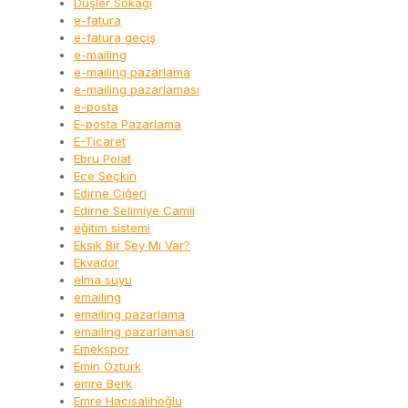
Düşler Sokağı
e-fatura
e-fatura geçiş
e-mailing
e-mailing pazarlama
e-mailing pazarlaması
e-posta
E-posta Pazarlama
E-Ticaret
Ebru Polat
Ece Seçkin
Edirne Ciğeri
Edirne Selimiye Camii
eğitim sistemi
Eksik Bir Şey Mi Var?
Ekvador
elma suyu
emailing
emailing pazarlama
emailing pazarlaması
Emekspor
Emin Öztürk
emre Berk
Emre Hacısalihoğlu