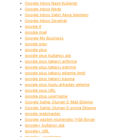
Google Inbox Nasıl Kullanılır
Google Inbox Nedir
Google Inbox Satın Alma İşlemleri
Google Inbox Seyehat
google it
google mail
Google My Business
google play
google plus
google plus kullanıcı adı
google plus takipçi arttırma
google plus takipçi edinme
google plus takipçi ekleme limiti
google plus takipçi kasma
google plus toplu arkadaş ekleme
google plus URL
google plus username
Google Sahip Olunan E-Mail Ekleme
Google Sahip Olunan E-posta Ekleme
google webmaster
Google yazılım mühendisi Yiğit Boyar
google+ kullanıcı adı
google+ URL
google+ username