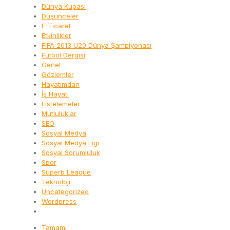
Dünya Kupası
Düşünceler
E-Ticaret
Etkinlikler
FIFA 2013 U20 Dünya Şampiyonası
Futbol Dergisi
Genel
Gözlemler
Hayatımdan
İş Hayatı
Listelemeler
Mutluluklar
SEO
Sosyal Medya
Sosyal Medya Ligi
Sosyal Sorumluluk
Spor
Superb League
Teknoloji
Uncategorized
Wordpress
Tamamı