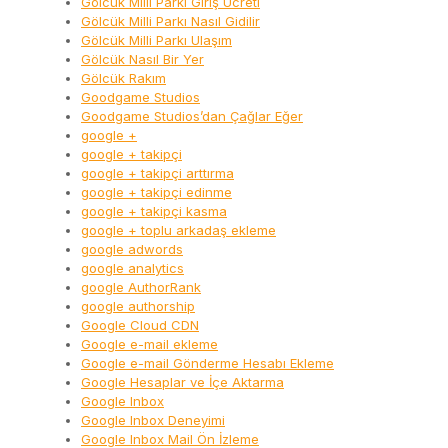
Gölcük Milli Parkı Giriş Ücreti
Gölcük Milli Parkı Nasıl Gidilir
Gölcük Milli Parkı Ulaşım
Gölcük Nasıl Bir Yer
Gölcük Rakım
Goodgame Studios
Goodgame Studios’dan Çağlar Eğer
google +
google + takipçi
google + takipçi arttırma
google + takipçi edinme
google + takipçi kasma
google + toplu arkadaş ekleme
google adwords
google analytics
google AuthorRank
google authorship
Google Cloud CDN
Google e-mail ekleme
Google e-mail Gönderme Hesabı Ekleme
Google Hesaplar ve İçe Aktarma
Google Inbox
Google Inbox Deneyimi
Google Inbox Mail Ön İzleme