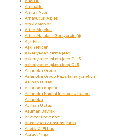
Arjantin
Armadillo
Arman Acar
Arnavutluk Alpleri
arşiv dolapları
Artun Akçakın
Artun Akçakın (Gençlerbirliği)
Aşk Bitti
Aşk Yeniden
askeriyeden çıkma jeep
askeriyeden çıkma jeep CJ-5
askeriyeden çıkma jeep CJ5
Aslanoba Group
Aslanoba Group Pazarlama yöneticisi
Aslıhan Ulutaş
Aslanoba Kapital
Aslanoba Kapital kurucusu Hasan
Aslanoba
Aslıhan Ulutaş
Asuman Bayrak
At Avrat Bravehart
atamazsanız paspas yapın
Atletik Ol Fitbas
Attract Ninja