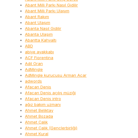
Abant Milli Parkı Nasıl Gidilir
Abant Milli Parkı Ulaşım
Abant Rakım
Abant Ulaşım
Abanta Nasıl Gidilir
Abanta Ulaşım
Abantta Kahvaltı
ABD
abiye ayakkabı
ACF Fiorentina
Adil Oran
AdMingle
AdMingle kurucusu Arman Acar
adwords
Afacan Denis
Afacan Denis açılış müziği
Afacan Denis intro
ağız bakım uzmanı
Ahmet Beliktay
Ahmet Bozada
Ahmet Çalık
Ahmet Çalık (Gençlerbirliği)
Ahmet Kural