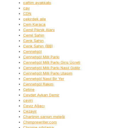
cattim ayakkabı
çay
CDN
çekirdek aile
Cem Karaca
Cemil Piknik Alanı
Cemil Şahin
Cenk Şahin
Cenk Şahin (İBB)
Cennetgöl
Cennetgöl Milli Parkı
Cennetgöl Milli Parkı Giriş Ücreti
Cennetgöl Milli Parkı Nasıl Gidilir
Cennetgöl Milli Parkı Ulaşım
Cennetgöl Nasıl Bir Yer
Cennetgöl Rakım
Çetine
Cevdet Aykan Demir
çeviri
Ceviz Ağacı
Cezayir
Charlinin sarışın meleği
Chimprewriter.com
Chrome sıfırlama