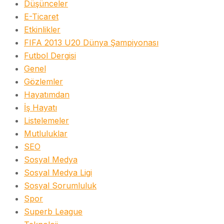
Düşünceler
E-Ticaret
Etkinlikler
FIFA 2013 U20 Dünya Şampiyonası
Futbol Dergisi
Genel
Gözlemler
Hayatımdan
İş Hayatı
Listelemeler
Mutluluklar
SEO
Sosyal Medya
Sosyal Medya Ligi
Sosyal Sorumluluk
Spor
Superb League