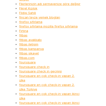
Fikirlerinizin adı sermayenize göre değişir
Fikret Kızılok
Fildişi Sahili
fincan teyze yemek blogları
firefox sıfırlama
firefox sıfırlama mozilla firefox sıfırlama
Fırtına
fitbas
fitbas ayakkabı
fitbas iletişim
fitbas kampanya
fitbas şikayet
fitbas.com
foursquare
foursquare check in
foursquare check in geçmişi
foursquare en çok check-in yapan 2.
ülke
foursquare en çok check-in yapan 2.
ülke Türkiye
foursquare en çok check-in yapan ikinci
ülke
foursquare en çok check-in yapan ikinci