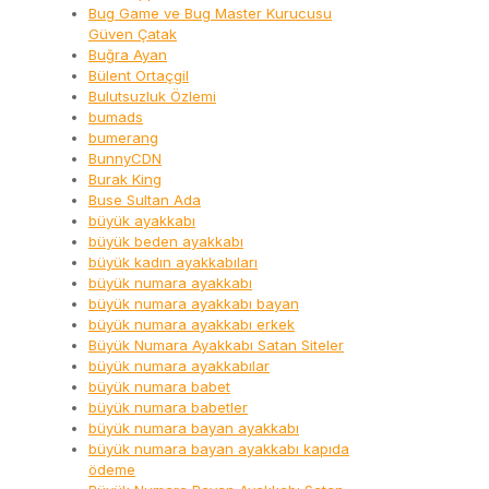
Bug Game ve Bug Master Kurucusu
Güven Çatak
Buğra Ayan
Bülent Ortaçgil
Bulutsuzluk Özlemi
bumads
bumerang
BunnyCDN
Burak King
Buse Sultan Ada
büyük ayakkabı
büyük beden ayakkabı
büyük kadın ayakkabıları
büyük numara ayakkabı
büyük numara ayakkabı bayan
büyük numara ayakkabı erkek
Büyük Numara Ayakkabı Satan Siteler
büyük numara ayakkabılar
büyük numara babet
büyük numara babetler
büyük numara bayan ayakkabı
büyük numara bayan ayakkabı kapıda
ödeme