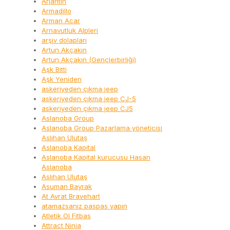
Arjantin
Armadillo
Arman Acar
Arnavutluk Alpleri
arşiv dolapları
Artun Akçakın
Artun Akçakın (Gençlerbirliği)
Aşk Bitti
Aşk Yeniden
askeriyeden çıkma jeep
askeriyeden çıkma jeep CJ-5
askeriyeden çıkma jeep CJ5
Aslanoba Group
Aslanoba Group Pazarlama yöneticisi
Aslıhan Ulutaş
Aslanoba Kapital
Aslanoba Kapital kurucusu Hasan
Aslanoba
Aslıhan Ulutaş
Asuman Bayrak
At Avrat Bravehart
atamazsanız paspas yapın
Atletik Ol Fitbas
Attract Ninja