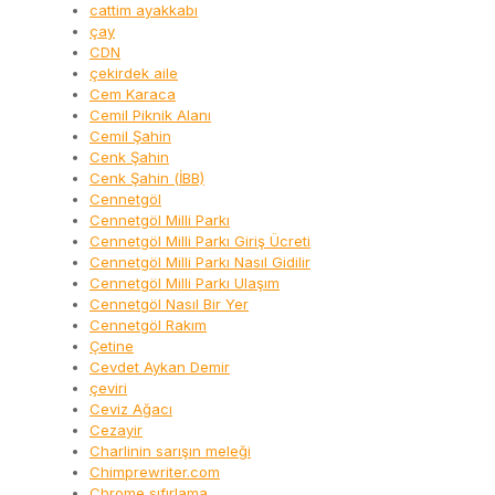
cattim ayakkabı
çay
CDN
çekirdek aile
Cem Karaca
Cemil Piknik Alanı
Cemil Şahin
Cenk Şahin
Cenk Şahin (İBB)
Cennetgöl
Cennetgöl Milli Parkı
Cennetgöl Milli Parkı Giriş Ücreti
Cennetgöl Milli Parkı Nasıl Gidilir
Cennetgöl Milli Parkı Ulaşım
Cennetgöl Nasıl Bir Yer
Cennetgöl Rakım
Çetine
Cevdet Aykan Demir
çeviri
Ceviz Ağacı
Cezayir
Charlinin sarışın meleği
Chimprewriter.com
Chrome sıfırlama