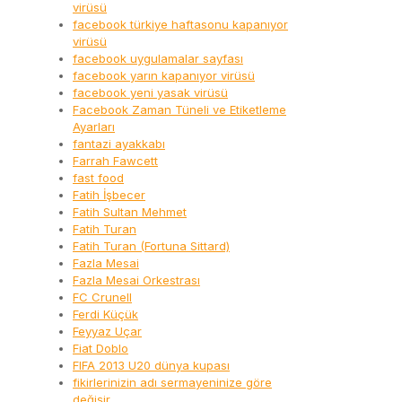
virüsü
facebook türkiye haftasonu kapanıyor
virüsü
facebook uygulamalar sayfası
facebook yarın kapanıyor virüsü
facebook yeni yasak virüsü
Facebook Zaman Tüneli ve Etiketleme
Ayarları
fantazi ayakkabı
Farrah Fawcett
fast food
Fatih İşbecer
Fatih Sultan Mehmet
Fatih Turan
Fatih Turan (Fortuna Sittard)
Fazla Mesai
Fazla Mesai Orkestrası
FC Crunell
Ferdi Küçük
Feyyaz Uçar
Fiat Doblo
FIFA 2013 U20 dünya kupası
fikirlerinizin adı sermayeninize göre
değişir