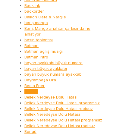
Backlink
backorder
Balkon Cafe & Nargile
barış manço
Barış Manço anahtar şarkısında ne
anlatıyor
basın toplantısı
Batman
Batman açılış müziği
Batman intro
bayan ayakkabı büyük numara
bayan büyük ayakkabı
bayan büyük numara ayakkabı
Bayrampaşa Ora
Bedia Ener
Belçika
Bellek Nerdeyse Dolu Hatası
Bellek Nerdeyse Dolu Hatası programsız
Bellek Nerdeyse Dolu Hatası rootsuz
Bellek Neredeyse Dolu Hatası
Bellek Neredeyse Dolu Hatası programsız
Bellek Neredeyse Dolu Hatası rootsuz
Bengü