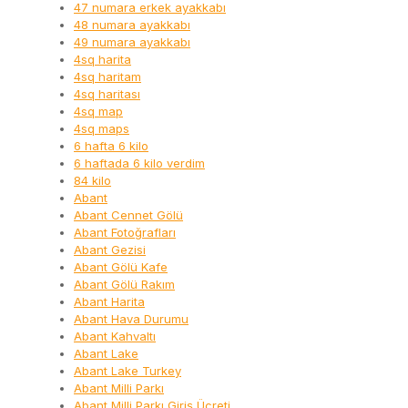
47 numara erkek ayakkabı
48 numara ayakkabı
49 numara ayakkabı
4sq harita
4sq haritam
4sq haritası
4sq map
4sq maps
6 hafta 6 kilo
6 haftada 6 kilo verdim
84 kilo
Abant
Abant Cennet Gölü
Abant Fotoğrafları
Abant Gezisi
Abant Gölü Kafe
Abant Gölü Rakım
Abant Harita
Abant Hava Durumu
Abant Kahvaltı
Abant Lake
Abant Lake Turkey
Abant Milli Parkı
Abant Milli Parkı Giriş Ücreti