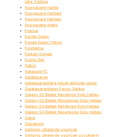
ülke Türkiye
foursquare harita
foursquare haritam
foursquare haritası
foursquare maps
Fransa
Funda Güleç
Funda Güleç Yalçın
Fundalina
Furkan Oymak
Fusha Şile
futbol
Galassia FC
Galatasaray
galatasaraylılara hayat denizde güzel
Galatasaraylıların Favori Şarkısı
Galaxy S2 Bellek Nerdeyse Dolu Hatası
Galaxy S2 Bellek Neredeyse Dolu Hatası
Galaxy S3 Bellek Nerdeyse Dolu Hatası
Galaxy S3 Bellek Neredeyse Dolu Hatası
Gana
Gazapizm
Gelişmiş ülkelerde oyuncak
Gelişmiş ülkelerde oyuncak çocukların