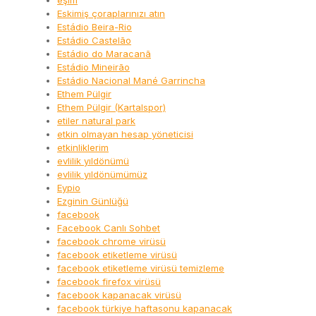
eşim
Eskimiş çoraplarınızı atın
Estádio Beira-Rio
Estádio Castelão
Estádio do Maracanã
Estádio Mineirão
Estádio Nacional Mané Garrincha
Ethem Pülgir
Ethem Pülgir (Kartalspor)
etiler natural park
etkin olmayan hesap yöneticisi
etkinliklerim
evlilik yıldönümü
evlilik yıldönümümüz
Eypio
Ezginin Günlüğü
facebook
Facebook Canlı Sohbet
facebook chrome virüsü
facebook etiketleme virüsü
facebook etiketleme virüsü temizleme
facebook firefox virüsü
facebook kapanacak virüsü
facebook türkiye haftasonu kapanacak