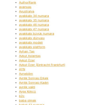
AuthorRank
avansas
Avustralya
ayakkabı 34 numara
ayakkabı 35 numara
ayakkabı 46 numara
ayakkabı 47 numara
ayakkabı büyük numara
ayakkabı dünyası
ayakkabı modeli
ayakkabı platform
Ayhan Taş
Aykut Aslantaş
Aykut Özer
Aykut Özer (Eintracht Frankfurt)
AYN
Aynebilim
Ayrılık Sonrası Erkek
Ayrılık Sonrası Kadın
ayrılık vakti
Ayşe Kökçü
b2c
baba olmak
babet 42 numara