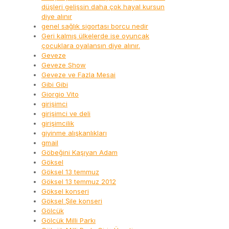
düşleri gelişsin daha çok hayal kursun
diye alınır
genel sağlık sigortası borcu nedir
Geri kalmış ülkelerde ise oyuncak
çocuklara oyalansın diye alınır.
Geveze
Geveze Show
Geveze ve Fazla Mesai
Gibi Gibi
Giorgio Vito
girişimci
girişimci ve deli
girişimcilik
giyinme alışkanlıkları
gmail
Göbeğini Kaşıyan Adam
Göksel
Göksel 13 temmuz
Göksel 13 temmuz 2012
Göksel konseri
Göksel Şile konseri
Gölcük
Gölcük Milli Parkı