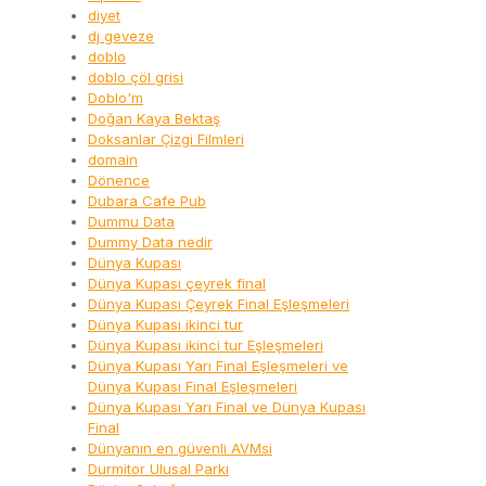
diyet
dj geveze
doblo
doblo çöl grisi
Doblo'm
Doğan Kaya Bektaş
Doksanlar Çizgi Filmleri
domain
Dönence
Dubara Cafe Pub
Dummu Data
Dummy Data nedir
Dünya Kupası
Dünya Kupası çeyrek final
Dünya Kupası Çeyrek Final Eşleşmeleri
Dünya Kupası ikinci tur
Dünya Kupası ikinci tur Eşleşmeleri
Dünya Kupası Yarı Final Eşleşmeleri ve
Dünya Kupası Final Eşleşmeleri
Dünya Kupası Yarı Final ve Dünya Kupası
Final
Dünyanın en güvenli AVMsi
Durmitor Ulusal Parkı