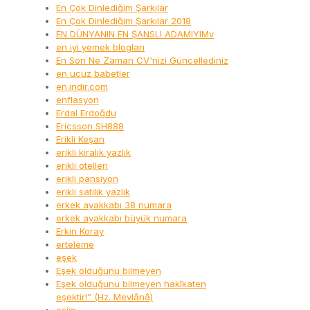
En Çok Dinlediğim Şarkılar
En Çok Dinlediğim Şarkılar 2018
EN DÜNYANIN EN ŞANSLI ADAMIYIMv
en iyi yemek blogları
En Son Ne Zaman CV'nizi Güncellediniz
en ucuz babetler
en.indir.com
enflasyon
Erdal Erdoğdu
Ericsson SH888
Erikli Keşan
erikli kiralık yazlık
erikli otelleri
erikli pansiyon
erikli satılık yazlık
erkek ayakkabı 38 numara
erkek ayakkabı büyük numara
Erkin Koray
erteleme
eşek
Eşek olduğunu bilmeyen
Eşek olduğunu bilmeyen hakîkaten
eşektir!” (Hz. Mevlânâ)