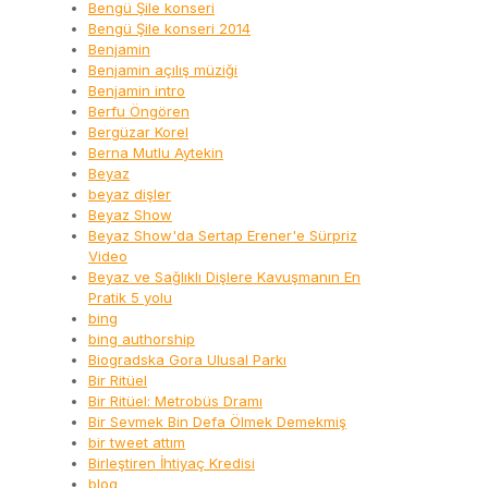
Bengü Şile konseri
Bengü Şile konseri 2014
Benjamin
Benjamin açılış müziği
Benjamin intro
Berfu Öngören
Bergüzar Korel
Berna Mutlu Aytekin
Beyaz
beyaz dişler
Beyaz Show
Beyaz Show'da Sertap Erener'e Sürpriz
Video
Beyaz ve Sağlıklı Dişlere Kavuşmanın En
Pratik 5 yolu
bing
bing authorship
Biogradska Gora Ulusal Parkı
Bir Ritüel
Bir Ritüel: Metrobüs Dramı
Bir Sevmek Bin Defa Ölmek Demekmiş
bir tweet attım
Birleştiren İhtiyaç Kredisi
blog