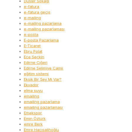
Düşler Sokağı
e-fatura
e-fatura geçiş
e-mailing
e-mailing pazarlama
e-mailing pazarlaması
e-posta
E-posta Pazarlama
E-Ticaret
Ebru Polat
Ece Seçkin
Edirne Ciğeri
Edirne Selimiye Camii
eğitim sistemi
Eksik Bir Şey Mi Var?
Ekvador
elma suyu
emailing
emailing pazarlama
emailing pazarlaması
Emekspor
Emin Öztürk
emre Berk
Emre Hacısalihoğlu