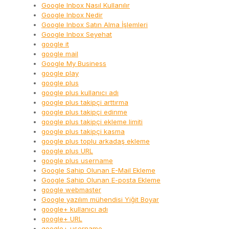
Google Inbox Nasıl Kullanılır
Google Inbox Nedir
Google Inbox Satın Alma İşlemleri
Google Inbox Seyehat
google it
google mail
Google My Business
google play
google plus
google plus kullanıcı adı
google plus takipçi arttırma
google plus takipçi edinme
google plus takipçi ekleme limiti
google plus takipçi kasma
google plus toplu arkadaş ekleme
google plus URL
google plus username
Google Sahip Olunan E-Mail Ekleme
Google Sahip Olunan E-posta Ekleme
google webmaster
Google yazılım mühendisi Yiğit Boyar
google+ kullanıcı adı
google+ URL
google+ username