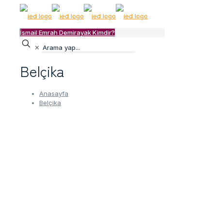
İsmail Emrah Demirayak Kimdir?
✕
Belçika
Anasayfa
Belçika