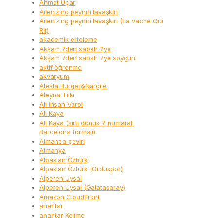
Ahmet Uçar
Ailenizing peyniri lavaşkiri
Ailenizing peyniri lavaşkiri (La Vache Qui
Rit)
akademik erteleme
Akşam 7den sabah 7ye
Akşam 7den sabah 7ye soygun
aktif öğrenme
akvaryum
Alesta Burger&Nargile
Aleyna Tilki
Ali İhsan Varol
Ali Kaya
Ali Kaya (sırtı dönük 7 numaralı
Barcelona formalı)
Almanca çeviri
Almanya
Alpaslan Öztürk
Alpaslan Öztürk (Orduspor)
Alperen Uysal
Alperen Uysal (Galatasaray)
Amazon CloudFront
anahtar
anahtar Kelime