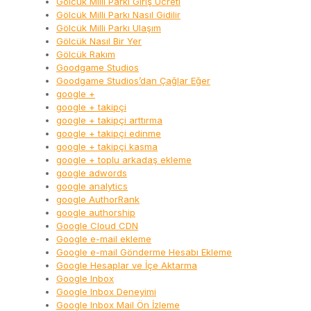
Gölcük Milli Parkı Giriş Ücreti
Gölcük Milli Parkı Nasıl Gidilir
Gölcük Milli Parkı Ulaşım
Gölcük Nasıl Bir Yer
Gölcük Rakım
Goodgame Studios
Goodgame Studios’dan Çağlar Eğer
google +
google + takipçi
google + takipçi arttırma
google + takipçi edinme
google + takipçi kasma
google + toplu arkadaş ekleme
google adwords
google analytics
google AuthorRank
google authorship
Google Cloud CDN
Google e-mail ekleme
Google e-mail Gönderme Hesabı Ekleme
Google Hesaplar ve İçe Aktarma
Google Inbox
Google Inbox Deneyimi
Google Inbox Mail Ön İzleme