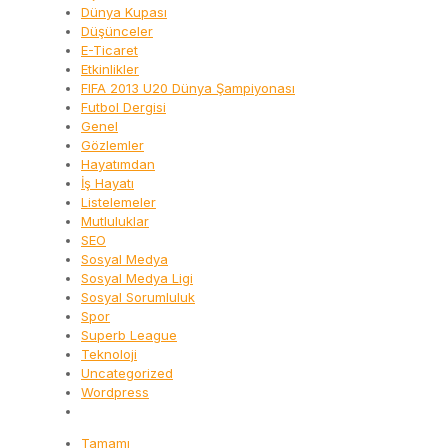
Dünya Kupası
Düşünceler
E-Ticaret
Etkinlikler
FIFA 2013 U20 Dünya Şampiyonası
Futbol Dergisi
Genel
Gözlemler
Hayatımdan
İş Hayatı
Listelemeler
Mutluluklar
SEO
Sosyal Medya
Sosyal Medya Ligi
Sosyal Sorumluluk
Spor
Superb League
Teknoloji
Uncategorized
Wordpress
Tamamı