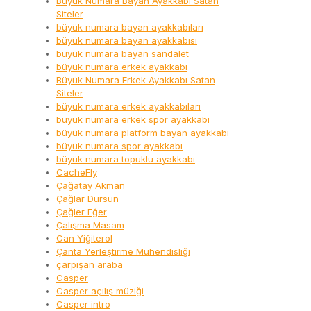
Büyük Numara Bayan Ayakkabı Satan
Siteler
büyük numara bayan ayakkabıları
büyük numara bayan ayakkabısı
büyük numara bayan sandalet
büyük numara erkek ayakkabı
Büyük Numara Erkek Ayakkabı Satan
Siteler
büyük numara erkek ayakkabıları
büyük numara erkek spor ayakkabı
büyük numara platform bayan ayakkabı
büyük numara spor ayakkabı
büyük numara topuklu ayakkabı
CacheFly
Çağatay Akman
Çağlar Dursun
Çağler Eğer
Çalışma Masam
Can Yiğiterol
Çanta Yerleştirme Mühendisliği
çarpışan araba
Casper
Casper açılış müziği
Casper intro