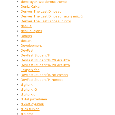
demirayak wordpress theme
Deniz Kalkan
Denver The Last Dinosaur
Denver The Last Dinosaur açılış müziği
Denver The Last Dinosaur intro
desiBel
desiBel ajans
Design
destek
Development
DevFest
DevFest Student’14
DevFest Student’14 20 Aralık’ta
DevFest Student’14 20 Aralık’ta
Eskişehir’de
DevFest Student’14 ne zaman
DevFest Student’14 nerede
digiturk
digiturk IQ
digiturkiq
dijital pazarlama
dikkat oyunları
dilek türkan
diploma