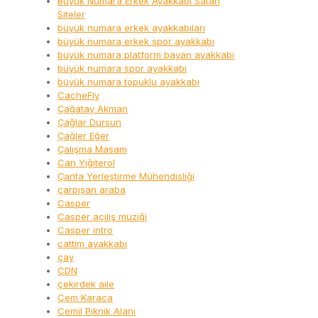
Büyük Numara Erkek Ayakkabı Satan
Siteler
büyük numara erkek ayakkabıları
büyük numara erkek spor ayakkabı
büyük numara platform bayan ayakkabı
büyük numara spor ayakkabı
büyük numara topuklu ayakkabı
CacheFly
Çağatay Akman
Çağlar Dursun
Çağler Eğer
Çalışma Masam
Can Yiğiterol
Çanta Yerleştirme Mühendisliği
çarpışan araba
Casper
Casper açılış müziği
Casper intro
cattim ayakkabı
çay
CDN
çekirdek aile
Cem Karaca
Cemil Piknik Alanı