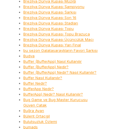
Brezilya Dünya Kupası Müziği
Brezilya Dünya Kupası Şampiyonu
Brezilya Dünya Kupası Şarkısı
Brezilya Dünya Kupası Son 16
Brezilya Dünya Kupası Stadları
Brezilya Dünya Kupası Topu
Brezilya Dünya Kupası Topu Brazuca
Brezilya Dünya Kupası Üçüncülük Maçı
Brezilya Dünya Kupası Yarı Final
bu sezon Galatasaraylıların Favori Şarkısı
Budva
Buffer (BufferApp) Nasıl Kullanılır
Buffer (BufferApp) Nedir?
Buffer (BufferApp) Nedir? Nasıl Kullanılır?
Buffer Nasıl Kullanılır?
Buffer Nedir?
BufferApp Nedir?
BufferApp) Nedir? Nasıl Kullanılır?
Bug Game ve Bug Master Kurucusu
Güven Çatak
Buğra Ayan
Bülent Ortaçgil
Bulutsuzluk Özlemi
bumads