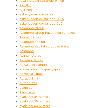
Artun Akçakın (Gençlerbirliği)
Aşk Bitti
Aşk Yeniden
askeriyeden çıkma jeep
askeriyeden çıkma jeep CJ-5
askeriyeden çıkma jeep CJ5
Aslanoba Group
Aslanoba Group Pazarlama yöneticisi
Aslıhan Ulutaş
Aslanoba Kapital
Aslanoba Kapital kurucusu Hasan
Aslanoba
Aslıhan Ulutaş
Asuman Bayrak
At Avrat Bravehart
atamazsanız paspas yapın
Atletik Ol Fitbas
Attract Ninja
AuthorRank
avansas
Avustralya
ayakkabı 34 numara
ayakkabı 35 numara
ayakkabı 46 numara