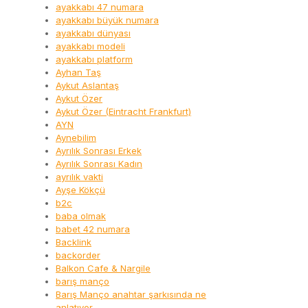
ayakkabı 47 numara
ayakkabı büyük numara
ayakkabı dünyası
ayakkabı modeli
ayakkabı platform
Ayhan Taş
Aykut Aslantaş
Aykut Özer
Aykut Özer (Eintracht Frankfurt)
AYN
Aynebilim
Ayrılık Sonrası Erkek
Ayrılık Sonrası Kadın
ayrılık vakti
Ayşe Kökçü
b2c
baba olmak
babet 42 numara
Backlink
backorder
Balkon Cafe & Nargile
barış manço
Barış Manço anahtar şarkısında ne
anlatıyor