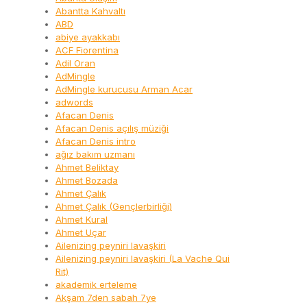
Abantta Kahvaltı
ABD
abiye ayakkabı
ACF Fiorentina
Adil Oran
AdMingle
AdMingle kurucusu Arman Acar
adwords
Afacan Denis
Afacan Denis açılış müziği
Afacan Denis intro
ağız bakım uzmanı
Ahmet Beliktay
Ahmet Bozada
Ahmet Çalık
Ahmet Çalık (Gençlerbirliği)
Ahmet Kural
Ahmet Uçar
Ailenizing peyniri lavaşkiri
Ailenizing peyniri lavaşkiri (La Vache Qui
Rit)
akademik erteleme
Akşam 7den sabah 7ye