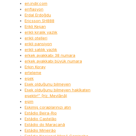
en.indir.com
enflasyon
Erdal Erdoğdu
Ericsson SH888
Erikli Keşan
erikli kiralık yazlık
erikli otelleri
erikli pansiyon
erikli satılık yazlık
erkek ayakkabı 38 numara
erkek ayakkabı büyük numara
Erkin Koray
erteleme
eşek
Eşek olduğunu bilmeyen
Eşek olduğunu bilmeyen hakîkaten
eşektir!” (Hz. Mevlânâ)
eşim
Eskimiş çoraplarınızı atın
Estádio Beira-Rio
Estádio Castelão
Estádio do Maracanã
Estádio Mineirão