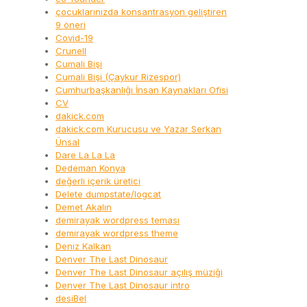
çocuklarınızda konsantrasyon geliştiren
9 öneri
Covid-19
Crunell
Cumali Bişi
Cumali Bişi (Çaykur Rizespor)
Cumhurbaşkanlığı İnsan Kaynakları Ofisi
CV
dakick.com
dakick.com Kurucusu ve Yazar Serkan
Ünsal
Dare La La La
Dedeman Konya
değerli içerik üretici
Delete dumpstate/logcat
Demet Akalın
demirayak wordpress teması
demirayak wordpress theme
Deniz Kalkan
Denver The Last Dinosaur
Denver The Last Dinosaur açılış müziği
Denver The Last Dinosaur intro
desiBel