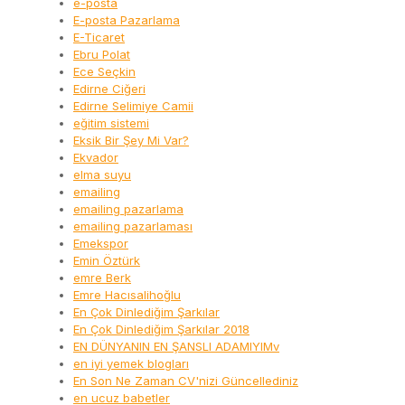
e-posta
E-posta Pazarlama
E-Ticaret
Ebru Polat
Ece Seçkin
Edirne Ciğeri
Edirne Selimiye Camii
eğitim sistemi
Eksik Bir Şey Mi Var?
Ekvador
elma suyu
emailing
emailing pazarlama
emailing pazarlaması
Emekspor
Emin Öztürk
emre Berk
Emre Hacısalihoğlu
En Çok Dinlediğim Şarkılar
En Çok Dinlediğim Şarkılar 2018
EN DÜNYANIN EN ŞANSLI ADAMIYIMv
en iyi yemek blogları
En Son Ne Zaman CV'nizi Güncellediniz
en ucuz babetler