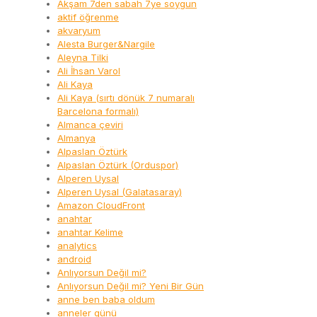
Akşam 7den sabah 7ye soygun
aktif öğrenme
akvaryum
Alesta Burger&Nargile
Aleyna Tilki
Ali İhsan Varol
Ali Kaya
Ali Kaya (sırtı dönük 7 numaralı
Barcelona formalı)
Almanca çeviri
Almanya
Alpaslan Öztürk
Alpaslan Öztürk (Orduspor)
Alperen Uysal
Alperen Uysal (Galatasaray)
Amazon CloudFront
anahtar
anahtar Kelime
analytics
android
Anlıyorsun Değil mi?
Anlıyorsun Değil mi? Yeni Bir Gün
anne ben baba oldum
anneler günü