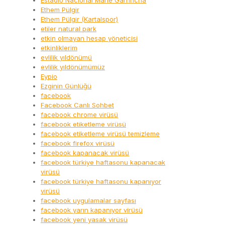
Estádio Nacional Mané Garrincha
Ethem Pülgir
Ethem Pülgir (Kartalspor)
etiler natural park
etkin olmayan hesap yöneticisi
etkinliklerim
evlilik yıldönümü
evlilik yıldönümümüz
Eypio
Ezginin Günlüğü
facebook
Facebook Canlı Sohbet
facebook chrome virüsü
facebook etiketleme virüsü
facebook etiketleme virüsü temizleme
facebook firefox virüsü
facebook kapanacak virüsü
facebook türkiye haftasonu kapanacak
virüsü
facebook türkiye haftasonu kapanıyor
virüsü
facebook uygulamalar sayfası
facebook yarın kapanıyor virüsü
facebook yeni yasak virüsü