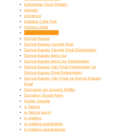
Doksanlar Çizgi Filmleri
domain
Dönence
Dubara Cafe Pub
Dummu Data
Dummy Data nedir
Dünya Kupası
Dünya Kupası çeyrek final
Dünya Kupası Çeyrek Final Eşleşmeleri
Dünya Kupası ikinci tur
Dünya Kupası ikinci tur Eşleşmeleri
Dünya Kupası Yarı Final Eşleşmeleri ve
Dünya Kupası Final Eşleşmeleri
Dünya Kupası Yarı Final ve Dünya Kupası
Final
Dünyanın en güvenli AVMsi
Durmitor Ulusal Parkı
Düşler Sokağı
e-fatura
e-fatura geçiş
e-mailing
e-mailing pazarlama
e-mailing pazarlaması