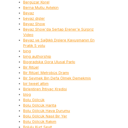
Bergüzar Korel
Berna Mutlu Aytekin
Beyaz
beyaz dişler
Beyaz Show
Beyaz Show'da Sertap Erener'e Sürpriz
Video
Beyaz ve Sağlıklı Dişlere Kavuşmanın En
Pratik 5 yolu
bing
bing authorship
Biogradska Gora Ulusal Parkı
Bir Ritüel
Bir Ritüel: Metrobüs Dramı
Bir Sevmek Bin Defa Ölmek Demekmiş
bir tweet attım
Birleştiren İhtiyaç Kredisi
blog
Bolu Gölcük
Bolu Gölcük Harita
Bolu Gölcük Hava Durumu
Bolu Gölcük Nasıl Bir Yer
Bolu Gölcük Rakım
Bolulu Kurt Seyit