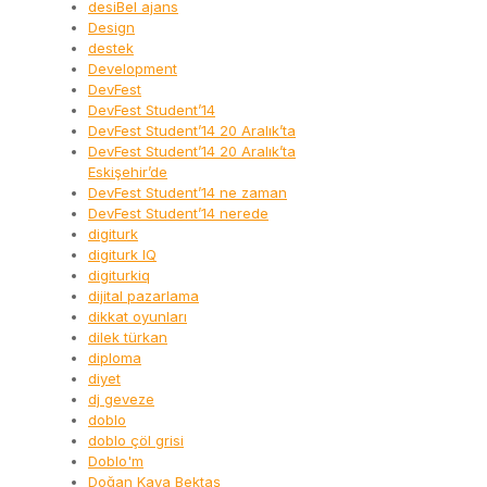
desiBel ajans
Design
destek
Development
DevFest
DevFest Student’14
DevFest Student’14 20 Aralık’ta
DevFest Student’14 20 Aralık’ta
Eskişehir’de
DevFest Student’14 ne zaman
DevFest Student’14 nerede
digiturk
digiturk IQ
digiturkiq
dijital pazarlama
dikkat oyunları
dilek türkan
diploma
diyet
dj geveze
doblo
doblo çöl grisi
Doblo'm
Doğan Kaya Bektaş