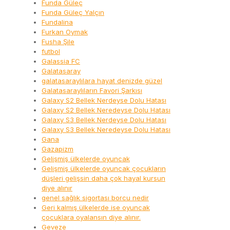
Funda Güleç
Funda Güleç Yalçın
Fundalina
Furkan Oymak
Fusha Şile
futbol
Galassia FC
Galatasaray
galatasaraylılara hayat denizde güzel
Galatasaraylıların Favori Şarkısı
Galaxy S2 Bellek Nerdeyse Dolu Hatası
Galaxy S2 Bellek Neredeyse Dolu Hatası
Galaxy S3 Bellek Nerdeyse Dolu Hatası
Galaxy S3 Bellek Neredeyse Dolu Hatası
Gana
Gazapizm
Gelişmiş ülkelerde oyuncak
Gelişmiş ülkelerde oyuncak çocukların
düşleri gelişsin daha çok hayal kursun
diye alınır
genel sağlık sigortası borcu nedir
Geri kalmış ülkelerde ise oyuncak
çocuklara oyalansın diye alınır.
Geveze