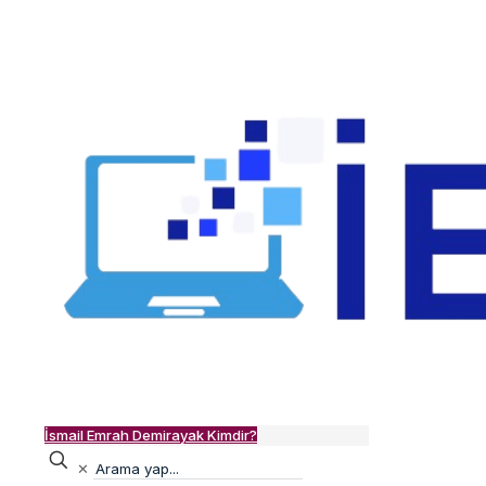
İsmail Emrah Demirayak Kimdir?
✕