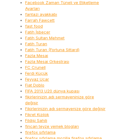
Facebook Zaman Tüneli ve Etiketleme
Ayarları
fantazi ayakkabı
Farrah Fawcett
fast food
Fatih İşbecer
Fatih Sultan Mehmet
Fatih Turan
Fatih Turan (Fortuna Sittard)
Fazla Mesai
Fazla Mesai Orkestrası
FC Crunell
Ferdi Küçük
Feyyaz Uçar
Fiat Doblo
FIFA 2013 U20 dünya kupası
fikirlerinizin adı sermayeninize göre
değişir
Fikirlerinizin adı sermayenize göre değişir
Fikret Kızılok
Fildişi Sahili
fincan teyze yemek blogları
firefox sıfırlama
firefox sıfırlama mozilla firefox sıfırlama