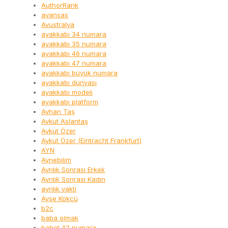
AuthorRank
avansas
Avustralya
ayakkabı 34 numara
ayakkabı 35 numara
ayakkabı 46 numara
ayakkabı 47 numara
ayakkabı büyük numara
ayakkabı dünyası
ayakkabı modeli
ayakkabı platform
Ayhan Taş
Aykut Aslantaş
Aykut Özer
Aykut Özer (Eintracht Frankfurt)
AYN
Aynebilim
Ayrılık Sonrası Erkek
Ayrılık Sonrası Kadın
ayrılık vakti
Ayşe Kökçü
b2c
baba olmak
babet 42 numara