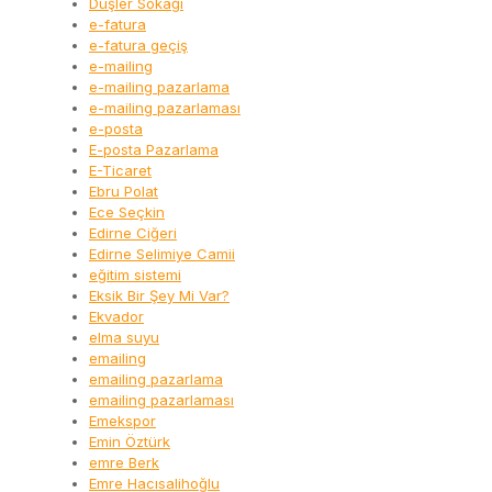
Düşler Sokağı
e-fatura
e-fatura geçiş
e-mailing
e-mailing pazarlama
e-mailing pazarlaması
e-posta
E-posta Pazarlama
E-Ticaret
Ebru Polat
Ece Seçkin
Edirne Ciğeri
Edirne Selimiye Camii
eğitim sistemi
Eksik Bir Şey Mi Var?
Ekvador
elma suyu
emailing
emailing pazarlama
emailing pazarlaması
Emekspor
Emin Öztürk
emre Berk
Emre Hacısalihoğlu