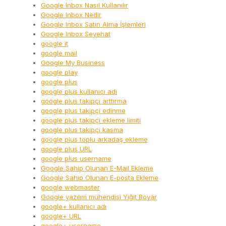
Google Inbox Nasıl Kullanılır
Google Inbox Nedir
Google Inbox Satın Alma İşlemleri
Google Inbox Seyehat
google it
google mail
Google My Business
google play
google plus
google plus kullanıcı adı
google plus takipçi arttırma
google plus takipçi edinme
google plus takipçi ekleme limiti
google plus takipçi kasma
google plus toplu arkadaş ekleme
google plus URL
google plus username
Google Sahip Olunan E-Mail Ekleme
Google Sahip Olunan E-posta Ekleme
google webmaster
Google yazılım mühendisi Yiğit Boyar
google+ kullanıcı adı
google+ URL
google+ username