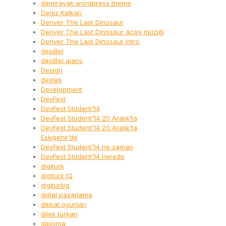
demirayak wordpress theme
Deniz Kalkan
Denver The Last Dinosaur
Denver The Last Dinosaur açılış müziği
Denver The Last Dinosaur intro
desiBel
desiBel ajans
Design
destek
Development
DevFest
DevFest Student’14
DevFest Student’14 20 Aralık’ta
DevFest Student’14 20 Aralık’ta
Eskişehir’de
DevFest Student’14 ne zaman
DevFest Student’14 nerede
digiturk
digiturk IQ
digiturkiq
dijital pazarlama
dikkat oyunları
dilek türkan
diploma