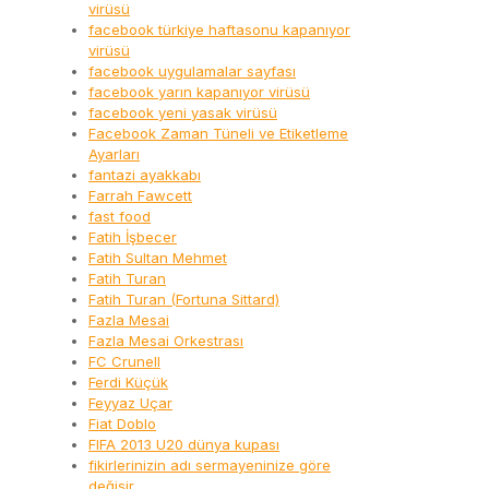
virüsü
facebook türkiye haftasonu kapanıyor
virüsü
facebook uygulamalar sayfası
facebook yarın kapanıyor virüsü
facebook yeni yasak virüsü
Facebook Zaman Tüneli ve Etiketleme
Ayarları
fantazi ayakkabı
Farrah Fawcett
fast food
Fatih İşbecer
Fatih Sultan Mehmet
Fatih Turan
Fatih Turan (Fortuna Sittard)
Fazla Mesai
Fazla Mesai Orkestrası
FC Crunell
Ferdi Küçük
Feyyaz Uçar
Fiat Doblo
FIFA 2013 U20 dünya kupası
fikirlerinizin adı sermayeninize göre
değişir