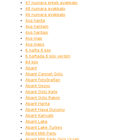
47 numara erkek ayakkabı
48 numara ayakkabı
49 numara ayakkabı
4sq harita
4sq haritam
4sq haritası
4sq map
4sq maps
6 hafta 6 kilo
6 haftada 6 kilo verdim
84 kilo
Abant
Abant Cennet Gölü
Abant Fotoğrafları
Abant Gezisi
Abant Gölü Kafe
Abant Gölü Rakım
Abant Harita
Abant Hava Durumu
Abant Kahvaltı
Abant Lake
Abant Lake Turkey
Abant Milli Parkı
Abant Milli Parkı Giriş Ücreti