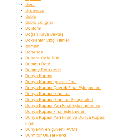
diyet
dj geveze
doblo
doblo çöl grisi
Doblo'm
Doğan Kaya Bektaş
Doksanlar Çizgi Filmleri
domain
Dönence
Dubara Cafe Pub
Dummu Data
Dummy Data nedir
Dünya Kupası
Dünya Kupası çeyrek final
Dünya Kupası Çeyrek Final Eşleşmeleri
Dünya Kupası ikinci tur
Dünya Kupası ikinci tur Eşleşmeleri
Dünya Kupası Yarı Final Eşleşmeleri ve
Dünya Kupası Final Eşleşmeleri
Dünya Kupası Yarı Final ve Dünya Kupası
Final
Dünyanın en güvenli AVMsi
Durmitor Ulusal Parkı