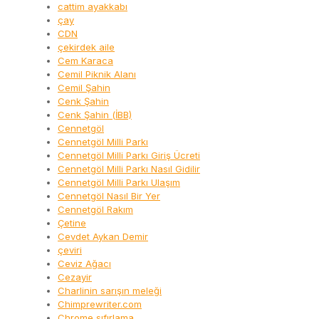
cattim ayakkabı
çay
CDN
çekirdek aile
Cem Karaca
Cemil Piknik Alanı
Cemil Şahin
Cenk Şahin
Cenk Şahin (İBB)
Cennetgöl
Cennetgöl Milli Parkı
Cennetgöl Milli Parkı Giriş Ücreti
Cennetgöl Milli Parkı Nasıl Gidilir
Cennetgöl Milli Parkı Ulaşım
Cennetgöl Nasıl Bir Yer
Cennetgöl Rakım
Çetine
Cevdet Aykan Demir
çeviri
Ceviz Ağacı
Cezayir
Charlinin sarışın meleği
Chimprewriter.com
Chrome sıfırlama