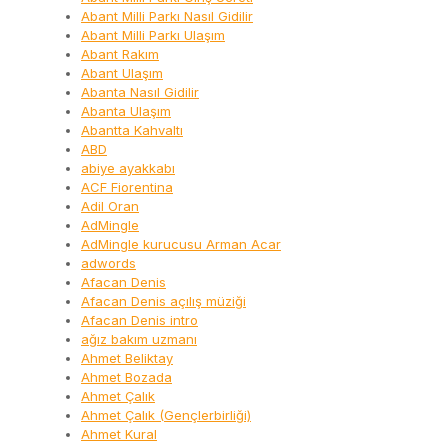
Abant Milli Parkı Nasıl Gidilir
Abant Milli Parkı Ulaşım
Abant Rakım
Abant Ulaşım
Abanta Nasıl Gidilir
Abanta Ulaşım
Abantta Kahvaltı
ABD
abiye ayakkabı
ACF Fiorentina
Adil Oran
AdMingle
AdMingle kurucusu Arman Acar
adwords
Afacan Denis
Afacan Denis açılış müziği
Afacan Denis intro
ağız bakım uzmanı
Ahmet Beliktay
Ahmet Bozada
Ahmet Çalık
Ahmet Çalık (Gençlerbirliği)
Ahmet Kural