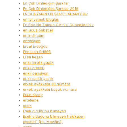
En Çok Dinlediğim Şarkılar
En Çok Dinlediğim Şarkılar 2018
EN DÜNYANIN EN ŞANSLI ADAMIYIMv
en iyi yemek blogları
En Son Ne Zaman CV'nizi Güncellediniz
en ucuz babetler
en.indir.com
enflasyon
Erdal Erdoğdu
Ericsson SH888
Erikli Keşan
erikli kiralık yazlık
erikli otelleri
erikli pansiyon
erikli satılık yazlık
erkek ayakkabı 38 numara
erkek ayakkabı büyük numara
Erkin Koray
erteleme
eşek
Eşek olduğunu bilmeyen
Eşek olduğunu bilmeyen hakîkaten
eşektir!” (Hz. Mevlânâ)