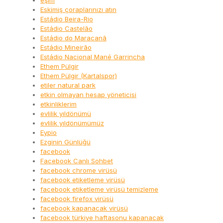
eşim
Eskimiş çoraplarınızı atın
Estádio Beira-Rio
Estádio Castelão
Estádio do Maracanã
Estádio Mineirão
Estádio Nacional Mané Garrincha
Ethem Pülgir
Ethem Pülgir (Kartalspor)
etiler natural park
etkin olmayan hesap yöneticisi
etkinliklerim
evlilik yıldönümü
evlilik yıldönümümüz
Eypio
Ezginin Günlüğü
facebook
Facebook Canlı Sohbet
facebook chrome virüsü
facebook etiketleme virüsü
facebook etiketleme virüsü temizleme
facebook firefox virüsü
facebook kapanacak virüsü
facebook türkiye haftasonu kapanacak