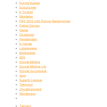
Dünya Kupası
Düşünceler
E-Ticaret
Etkinlikler
FIFA 2013 U20 Dünya Şampiyonası
Futbol Dergisi
Genel
Gözlemler
Hayatımdan
İş Hayatı
Listelemeler
Mutluluklar
SEO
Sosyal Medya
Sosyal Medya Ligi
Sosyal Sorumluluk
Spor
Superb League
Teknoloji
Uncategorized
Wordpress
Tamamı