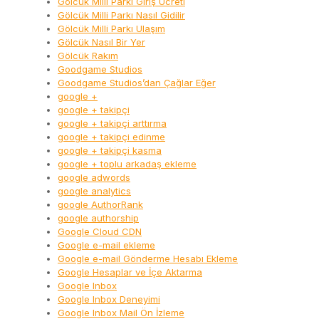
Gölcük Milli Parkı Giriş Ücreti
Gölcük Milli Parkı Nasıl Gidilir
Gölcük Milli Parkı Ulaşım
Gölcük Nasıl Bir Yer
Gölcük Rakım
Goodgame Studios
Goodgame Studios’dan Çağlar Eğer
google +
google + takipçi
google + takipçi arttırma
google + takipçi edinme
google + takipçi kasma
google + toplu arkadaş ekleme
google adwords
google analytics
google AuthorRank
google authorship
Google Cloud CDN
Google e-mail ekleme
Google e-mail Gönderme Hesabı Ekleme
Google Hesaplar ve İçe Aktarma
Google Inbox
Google Inbox Deneyimi
Google Inbox Mail Ön İzleme