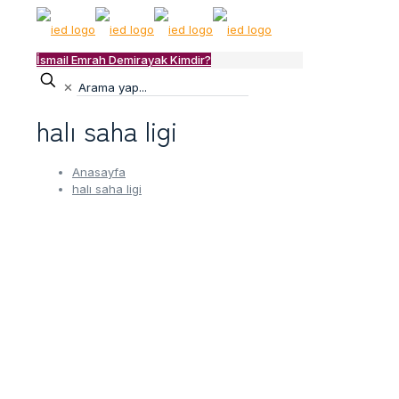
İsmail Emrah Demirayak Kimdir?
✕
halı saha ligi
Anasayfa
halı saha ligi