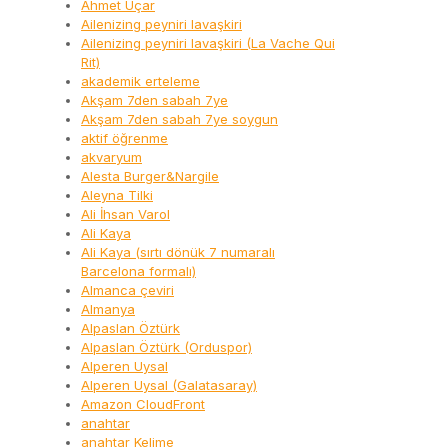
Ahmet Uçar
Ailenizing peyniri lavaşkiri
Ailenizing peyniri lavaşkiri (La Vache Qui
Rit)
akademik erteleme
Akşam 7den sabah 7ye
Akşam 7den sabah 7ye soygun
aktif öğrenme
akvaryum
Alesta Burger&Nargile
Aleyna Tilki
Ali İhsan Varol
Ali Kaya
Ali Kaya (sırtı dönük 7 numaralı
Barcelona formalı)
Almanca çeviri
Almanya
Alpaslan Öztürk
Alpaslan Öztürk (Orduspor)
Alperen Uysal
Alperen Uysal (Galatasaray)
Amazon CloudFront
anahtar
anahtar Kelime