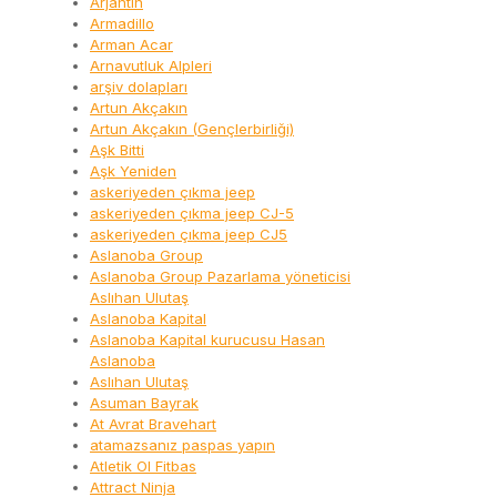
Arjantin
Armadillo
Arman Acar
Arnavutluk Alpleri
arşiv dolapları
Artun Akçakın
Artun Akçakın (Gençlerbirliği)
Aşk Bitti
Aşk Yeniden
askeriyeden çıkma jeep
askeriyeden çıkma jeep CJ-5
askeriyeden çıkma jeep CJ5
Aslanoba Group
Aslanoba Group Pazarlama yöneticisi
Aslıhan Ulutaş
Aslanoba Kapital
Aslanoba Kapital kurucusu Hasan
Aslanoba
Aslıhan Ulutaş
Asuman Bayrak
At Avrat Bravehart
atamazsanız paspas yapın
Atletik Ol Fitbas
Attract Ninja