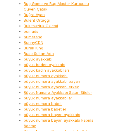
Bug Game ve Bug Master Kurucusu
Güven Çatak
Buğra Ayan
Bülent Ortaçgil
Bulutsuzluk Özlemi
bumads
bumerang
BunnyCDN
Burak King
Buse Sultan Ada
büyük ayakkabı
büyük beden ayakkabı
büyük kadın ayakkabıları
büyük numara ayakkabı
büyük numara ayakkabı bayan
büyük numara ayakkabı erkek
Büyük Numara Ayakkabı Satan Siteler
büyük numara ayakkabılar
büyük numara babet
büyük numara babetler
büyük numara bayan ayakkabı
büyük numara bayan ayakkabı kapıda
ödeme