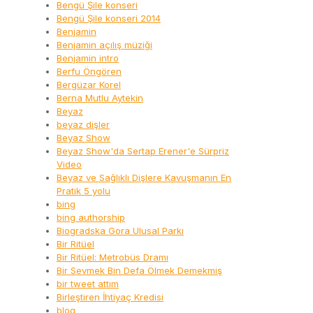
Bengü Şile konseri
Bengü Şile konseri 2014
Benjamin
Benjamin açılış müziği
Benjamin intro
Berfu Öngören
Bergüzar Korel
Berna Mutlu Aytekin
Beyaz
beyaz dişler
Beyaz Show
Beyaz Show'da Sertap Erener'e Sürpriz
Video
Beyaz ve Sağlıklı Dişlere Kavuşmanın En
Pratik 5 yolu
bing
bing authorship
Biogradska Gora Ulusal Parkı
Bir Ritüel
Bir Ritüel: Metrobüs Dramı
Bir Sevmek Bin Defa Ölmek Demekmiş
bir tweet attım
Birleştiren İhtiyaç Kredisi
blog