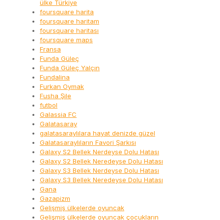
ülke Türkiye
foursquare harita
foursquare haritam
foursquare haritası
foursquare maps
Fransa
Funda Güleç
Funda Güleç Yalçın
Fundalina
Furkan Oymak
Fusha Şile
futbol
Galassia FC
Galatasaray
galatasaraylılara hayat denizde güzel
Galatasaraylıların Favori Şarkısı
Galaxy S2 Bellek Nerdeyse Dolu Hatası
Galaxy S2 Bellek Neredeyse Dolu Hatası
Galaxy S3 Bellek Nerdeyse Dolu Hatası
Galaxy S3 Bellek Neredeyse Dolu Hatası
Gana
Gazapizm
Gelişmiş ülkelerde oyuncak
Gelişmiş ülkelerde oyuncak çocukların