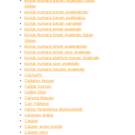
Büyük Numara Bayan Ayakkabı Satan
Siteler
büyük numara bayan ayakkabıları
büyük numara bayan ayakkabısı
büyük numara bayan sandalet
büyük numara erkek ayakkabı
Büyük Numara Erkek Ayakkabı Satan
Siteler
büyük numara erkek ayakkabıları
büyük numara erkek spor ayakkabı
büyük numara platform bayan ayakkabı
büyük numara spor ayakkabı
büyük numara topuklu ayakkabı
CacheFly
Çağatay Akman
Çağlar Dursun
Çağler Eğer
Çalışma Masam
Can Yiğiterol
Çanta Yerleştirme Mühendisliği
çarpışan araba
Casper
Casper açılış müziği
Casper intro