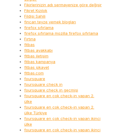
Fikirlerinizin adı sermayenize göre değişir
Fikret Kızılok
Fildişi Sahili
fincan teyze yemek blogları
firefox sıfırlama
firefox sıfırlama mozilla firefox sıfırlama
Fırtına
fitbas
fitbas ayakkabı
fitbas iletişim
fitbas kampanya
fitbas şikayet
fitbas.com
foursquare
foursquare check in
foursquare check in geçmişi
foursquare en çok check-in yapan 2.
ülke
foursquare en çok check-in yapan 2.
ülke Türkiye
foursquare en çok check-in yapan ikinci
ülke
foursquare en çok check-in yapan ikinci