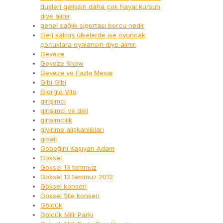
düşleri gelişsin daha çok hayal kursun
diye alınır
genel sağlık sigortası borcu nedir
Geri kalmış ülkelerde ise oyuncak
çocuklara oyalansın diye alınır.
Geveze
Geveze Show
Geveze ve Fazla Mesai
Gibi Gibi
Giorgio Vito
girişimci
girişimci ve deli
girişimcilik
giyinme alışkanlıkları
gmail
Göbeğini Kaşıyan Adam
Göksel
Göksel 13 temmuz
Göksel 13 temmuz 2012
Göksel konseri
Göksel Şile konseri
Gölcük
Gölcük Milli Parkı