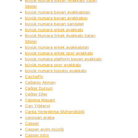
Büyük Numara Bayan Ayakkabı Satan
Siteler
büyük numara bayan ayakkabıları
büyük numara bayan ayakkabısı
büyük numara bayan sandalet
büyük numara erkek ayakkabı
Büyük Numara Erkek Ayakkabı Satan
Siteler
büyük numara erkek ayakkabıları
büyük numara erkek spor ayakkabı
büyük numara platform bayan ayakkabı
büyük numara spor ayakkabı
büyük numara topuklu ayakkabı
CacheFly
Çağatay Akman
Çağlar Dursun
Çağler Eğer
Çalışma Masam
Can Yiğiterol
Çanta Yerleştirme Mühendisliği
çarpışan araba
Casper
Casper açılış müziği
Casper intro