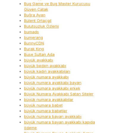
Bug Game ve Bug Master Kurucusu
Güven Çatak
Buğra Ayan
Bülent Ortaçgil
Bulutsuzluk Özlemi
bumads
bumerang
BunnyCDN
Burak King
Buse Sultan Ada
büyük ayakkabı
büyük beden ayakkabı
büyük kadın ayakkabıları
büyük numara ayakkabı
büyük numara ayakkabı bayan
büyük numara ayakkabı erkek
Büyük Numara Ayakkabı Satan Siteler
büyük numara ayakkabılar
büyük numara babet
büyük numara babetler
büyük numara bayan ayakkabı
büyük numara bayan ayakkabı kapıda
ödeme