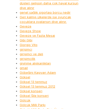
düşleri gelişsin daha çok hayal kursun
diye alınır
genel sağlık sigortası borcu nedir
Geri kalmış ülkelerde ise oyuncak
çocuklara oyalansın diye alınır.
Geveze
Geveze Show
Geveze ve Fazla Mesai
Gibi Gibi
Giorgio Vito
girişimci
girişimci ve deli
girişimcilik
giyinme alışkanlıkları
gmail
Göbeğini Kaşıyan Adam
Göksel
Göksel 13 temmuz
Göksel 13 temmuz 2012
Göksel konseri
Göksel Şile konseri
Gölcük
Gölcük Milli Parkı