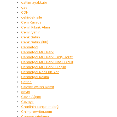
cattim ayakkabı
çay
CDN
çekirdek aile
Cem Karaca
Cemil Piknik Alanı
Cemil Şahin
Cenk Şahin
Cenk Şahin (İBB)
Cennetgöl
Cennetgöl Milli Parkı
Cennetgöl Milli Parkı Giriş Ücreti
Cennetgöl Milli Parkı Nasıl Gidilir
Cennetgöl Milli Parkı Ulaşım
Cennetgöl Nasıl Bir Yer
Cennetgöl Rakım
Çetine
Cevdet Aykan Demir
çeviri
Ceviz Ağacı
Cezayir
Charlinin sarışın meleği
Chimprewriter.com
Chrome sıfırlama