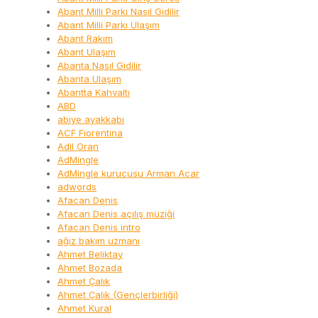
Abant Milli Parkı Nasıl Gidilir
Abant Milli Parkı Ulaşım
Abant Rakım
Abant Ulaşım
Abanta Nasıl Gidilir
Abanta Ulaşım
Abantta Kahvaltı
ABD
abiye ayakkabı
ACF Fiorentina
Adil Oran
AdMingle
AdMingle kurucusu Arman Acar
adwords
Afacan Denis
Afacan Denis açılış müziği
Afacan Denis intro
ağız bakım uzmanı
Ahmet Beliktay
Ahmet Bozada
Ahmet Çalık
Ahmet Çalık (Gençlerbirliği)
Ahmet Kural