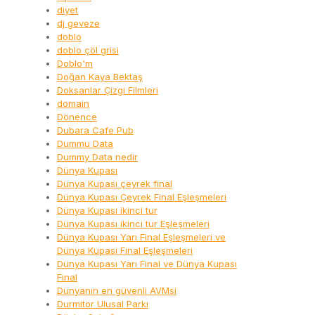
diyet
dj geveze
doblo
doblo çöl grisi
Doblo'm
Doğan Kaya Bektaş
Doksanlar Çizgi Filmleri
domain
Dönence
Dubara Cafe Pub
Dummu Data
Dummy Data nedir
Dünya Kupası
Dünya Kupası çeyrek final
Dünya Kupası Çeyrek Final Eşleşmeleri
Dünya Kupası ikinci tur
Dünya Kupası ikinci tur Eşleşmeleri
Dünya Kupası Yarı Final Eşleşmeleri ve
Dünya Kupası Final Eşleşmeleri
Dünya Kupası Yarı Final ve Dünya Kupası
Final
Dünyanın en güvenli AVMsi
Durmitor Ulusal Parkı