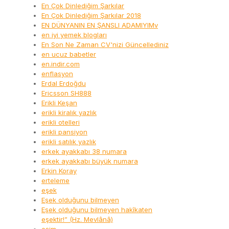
En Çok Dinlediğim Şarkılar
En Çok Dinlediğim Şarkılar 2018
EN DÜNYANIN EN ŞANSLI ADAMIYIMv
en iyi yemek blogları
En Son Ne Zaman CV'nizi Güncellediniz
en ucuz babetler
en.indir.com
enflasyon
Erdal Erdoğdu
Ericsson SH888
Erikli Keşan
erikli kiralık yazlık
erikli otelleri
erikli pansiyon
erikli satılık yazlık
erkek ayakkabı 38 numara
erkek ayakkabı büyük numara
Erkin Koray
erteleme
eşek
Eşek olduğunu bilmeyen
Eşek olduğunu bilmeyen hakîkaten
eşektir!” (Hz. Mevlânâ)