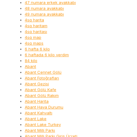
47 numara erkek ayakkabı
48 numara ayakkabı
49 numara ayakkabı
4sq harita
4sq haritam
4sq haritası
4sq map
4sq maps
6 hafta 6 kilo
6 haftada 6 kilo verdim
84 kilo
Abant
Abant Cennet Gölü
Abant Fotoğrafları
Abant Gezisi
Abant Gölü Kafe
Abant Gölü Rakım
Abant Harita
Abant Hava Durumu
Abant Kahvaltı
Abant Lake
Abant Lake Turkey
Abant Milli Parkı
Abant Milli Parkı Giriş Ücreti