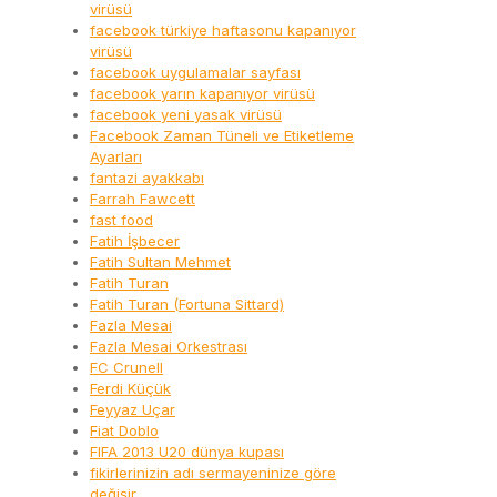
virüsü
facebook türkiye haftasonu kapanıyor
virüsü
facebook uygulamalar sayfası
facebook yarın kapanıyor virüsü
facebook yeni yasak virüsü
Facebook Zaman Tüneli ve Etiketleme
Ayarları
fantazi ayakkabı
Farrah Fawcett
fast food
Fatih İşbecer
Fatih Sultan Mehmet
Fatih Turan
Fatih Turan (Fortuna Sittard)
Fazla Mesai
Fazla Mesai Orkestrası
FC Crunell
Ferdi Küçük
Feyyaz Uçar
Fiat Doblo
FIFA 2013 U20 dünya kupası
fikirlerinizin adı sermayeninize göre
değişir