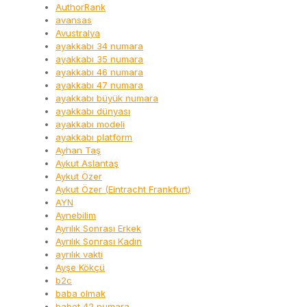
AuthorRank
avansas
Avustralya
ayakkabı 34 numara
ayakkabı 35 numara
ayakkabı 46 numara
ayakkabı 47 numara
ayakkabı büyük numara
ayakkabı dünyası
ayakkabı modeli
ayakkabı platform
Ayhan Taş
Aykut Aslantaş
Aykut Özer
Aykut Özer (Eintracht Frankfurt)
AYN
Aynebilim
Ayrılık Sonrası Erkek
Ayrılık Sonrası Kadın
ayrılık vakti
Ayşe Kökçü
b2c
baba olmak
babet 42 numara