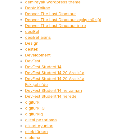
demirayak wordpress theme
Deniz Kalkan
Denver The Last Dinosaur
Denver The Last Dinosaur açılış müziği
Denver The Last Dinosaur intro
desiBel
desiBel ajans
Design
destek
Development
DevFest
DevFest Student’14
DevFest Student’14 20 Aralık’ta
DevFest Student’14 20 Aralık’ta
Eskişehir’de
DevFest Student’14 ne zaman
DevFest Student’14 nerede
digiturk
digiturk IQ
digiturkiq
dijital pazarlama
dikkat oyunları
dilek türkan
diploma