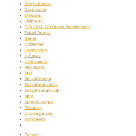
Dünya Kupası
Düşünceler
E-Ticaret
Etkinlikler
FIFA 2013 U20 Dünya Şampiyonası
Futbol Dergisi
Genel
Gözlemler
Hayatımdan
İş Hayatı
Listelemeler
Mutluluklar
SEO
Sosyal Medya
Sosyal Medya Ligi
Sosyal Sorumluluk
Spor
Superb League
Teknoloji
Uncategorized
Wordpress
Tamamı