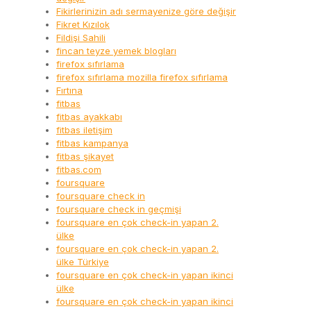
Fikirlerinizin adı sermayenize göre değişir
Fikret Kızılok
Fildişi Sahili
fincan teyze yemek blogları
firefox sıfırlama
firefox sıfırlama mozilla firefox sıfırlama
Fırtına
fitbas
fitbas ayakkabı
fitbas iletişim
fitbas kampanya
fitbas şikayet
fitbas.com
foursquare
foursquare check in
foursquare check in geçmişi
foursquare en çok check-in yapan 2.
ülke
foursquare en çok check-in yapan 2.
ülke Türkiye
foursquare en çok check-in yapan ikinci
ülke
foursquare en çok check-in yapan ikinci