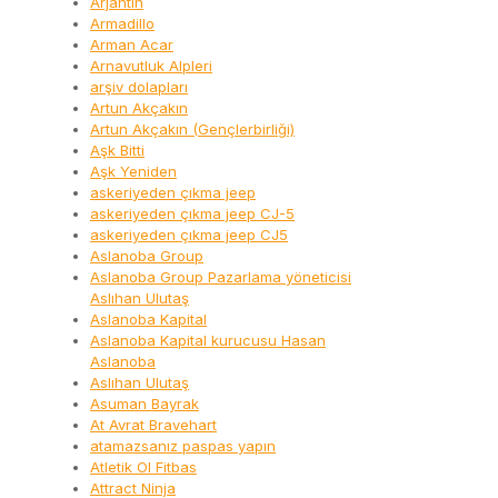
Arjantin
Armadillo
Arman Acar
Arnavutluk Alpleri
arşiv dolapları
Artun Akçakın
Artun Akçakın (Gençlerbirliği)
Aşk Bitti
Aşk Yeniden
askeriyeden çıkma jeep
askeriyeden çıkma jeep CJ-5
askeriyeden çıkma jeep CJ5
Aslanoba Group
Aslanoba Group Pazarlama yöneticisi
Aslıhan Ulutaş
Aslanoba Kapital
Aslanoba Kapital kurucusu Hasan
Aslanoba
Aslıhan Ulutaş
Asuman Bayrak
At Avrat Bravehart
atamazsanız paspas yapın
Atletik Ol Fitbas
Attract Ninja