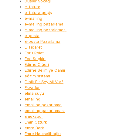
Düşler Sokağı
e-fatura
e-fatura geçiş
e-mailing
e-mailing pazarlama
e-mailing pazarlaması
e-posta
E-posta Pazarlama
E-Ticaret
Ebru Polat
Ece Seçkin
Edirne Ciğeri
Edirne Selimiye Camii
eğitim sistemi
Eksik Bir Şey Mi Var?
Ekvador
elma suyu
emailing
emailing pazarlama
emailing pazarlaması
Emekspor
Emin Öztürk
emre Berk
Emre Hacısalihoğlu