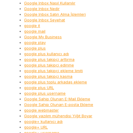
Google Inbox Nasıl Kullanılır
Google Inbox Nedir
Google Inbox Satın Alma İşlemleri
Google Inbox Seyehat
google it
google mail
Google My Business
google play
google plus
google plus kullanıcı adı
google plus takipçi arttırma
google plus takipçi edinme
google plus takipçi ekleme limiti
google plus takipçi kasma
google plus toplu arkadaş ekleme
google plus URL
google plus username
Google Sahip Olunan E-Mail Ekleme
Google Sahip Olunan E-posta Ekleme
google webmaster
Google yazılım mühendisi Yiğit Boyar
google+ kullanıcı adı
google+ URL
google+ username