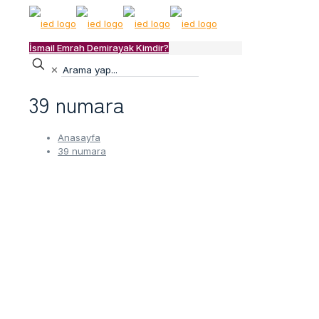
İsmail Emrah Demirayak Kimdir?
✕
39 numara
Anasayfa
39 numara