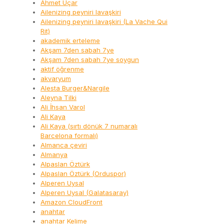
Ahmet Uçar
Ailenizing peyniri lavaşkiri
Ailenizing peyniri lavaşkiri (La Vache Qui
Rit)
akademik erteleme
Akşam 7den sabah 7ye
Akşam 7den sabah 7ye soygun
aktif öğrenme
akvaryum
Alesta Burger&Nargile
Aleyna Tilki
Ali İhsan Varol
Ali Kaya
Ali Kaya (sırtı dönük 7 numaralı
Barcelona formalı)
Almanca çeviri
Almanya
Alpaslan Öztürk
Alpaslan Öztürk (Orduspor)
Alperen Uysal
Alperen Uysal (Galatasaray)
Amazon CloudFront
anahtar
anahtar Kelime