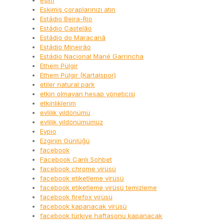
eşim
Eskimiş çoraplarınızı atın
Estádio Beira-Rio
Estádio Castelão
Estádio do Maracanã
Estádio Mineirão
Estádio Nacional Mané Garrincha
Ethem Pülgir
Ethem Pülgir (Kartalspor)
etiler natural park
etkin olmayan hesap yöneticisi
etkinliklerim
evlilik yıldönümü
evlilik yıldönümümüz
Eypio
Ezginin Günlüğü
facebook
Facebook Canlı Sohbet
facebook chrome virüsü
facebook etiketleme virüsü
facebook etiketleme virüsü temizleme
facebook firefox virüsü
facebook kapanacak virüsü
facebook türkiye haftasonu kapanacak