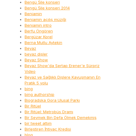
Bengü Şile konseri
Bengü Şile konseri 2014
Benjamin
Benjamin açılış müziği
Benjamin intro
Berfu Öngören
Bergüzar Korel
Berna Mutlu Aytekin
Beyaz
beyaz dişler
Beyaz Show
Beyaz Show'da Sertap Erener'e Sürpriz
Video
Beyaz ve Sağlıklı Dişlere Kavuşmanın En
Pratik 5 yolu
bing
bing authorship
Biogradska Gora Ulusal Parkı
Bir Ritüel
Bir Ritüel: Metrobüs Dramı
Bir Sevmek Bin Defa Ölmek Demekmiş
bir tweet attım
Birleştiren İhtiyaç Kredisi
blog