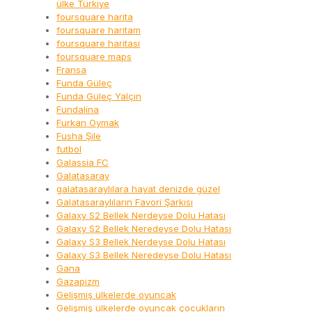
ülke Türkiye
foursquare harita
foursquare haritam
foursquare haritası
foursquare maps
Fransa
Funda Güleç
Funda Güleç Yalçın
Fundalina
Furkan Oymak
Fusha Şile
futbol
Galassia FC
Galatasaray
galatasaraylılara hayat denizde güzel
Galatasaraylıların Favori Şarkısı
Galaxy S2 Bellek Nerdeyse Dolu Hatası
Galaxy S2 Bellek Neredeyse Dolu Hatası
Galaxy S3 Bellek Nerdeyse Dolu Hatası
Galaxy S3 Bellek Neredeyse Dolu Hatası
Gana
Gazapizm
Gelişmiş ülkelerde oyuncak
Gelişmiş ülkelerde oyuncak çocukların