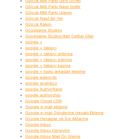
Gölcük Milli Parkı Giriş Ücreti
Gölcük Milli Parkı Nasıl Gidilir
Gölcük Milli Parkı Ulaşım
Gölcük Nasıl Bir Yer
Gölcük Rakım
Goodgame Studios
Goodgame Studios’dan Çağlar Eğer
google +
google + takipçi
google + takipçi arttırma
google + takipçi edinme
google + takipçi kasma
google + toplu arkadaş ekleme
google adwords
google analytics
google AuthorRank
google authorship
Google Cloud CDN
Google e-mail ekleme
Google e-mail Gönderme Hesabı Ekleme
Google Hesaplar ve İçe Aktarma
Google Inbox
Google Inbox Deneyimi
Google Inbox Mail Ön İzleme