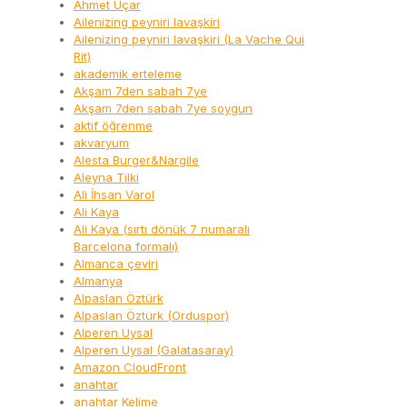
Ahmet Uçar
Ailenizing peyniri lavaşkiri
Ailenizing peyniri lavaşkiri (La Vache Qui
Rit)
akademik erteleme
Akşam 7den sabah 7ye
Akşam 7den sabah 7ye soygun
aktif öğrenme
akvaryum
Alesta Burger&Nargile
Aleyna Tilki
Ali İhsan Varol
Ali Kaya
Ali Kaya (sırtı dönük 7 numaralı
Barcelona formalı)
Almanca çeviri
Almanya
Alpaslan Öztürk
Alpaslan Öztürk (Orduspor)
Alperen Uysal
Alperen Uysal (Galatasaray)
Amazon CloudFront
anahtar
anahtar Kelime