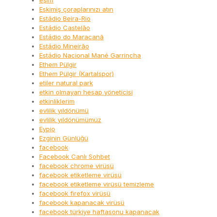
eşim
Eskimiş çoraplarınızı atın
Estádio Beira-Rio
Estádio Castelão
Estádio do Maracanã
Estádio Mineirão
Estádio Nacional Mané Garrincha
Ethem Pülgir
Ethem Pülgir (Kartalspor)
etiler natural park
etkin olmayan hesap yöneticisi
etkinliklerim
evlilik yıldönümü
evlilik yıldönümümüz
Eypio
Ezginin Günlüğü
facebook
Facebook Canlı Sohbet
facebook chrome virüsü
facebook etiketleme virüsü
facebook etiketleme virüsü temizleme
facebook firefox virüsü
facebook kapanacak virüsü
facebook türkiye haftasonu kapanacak