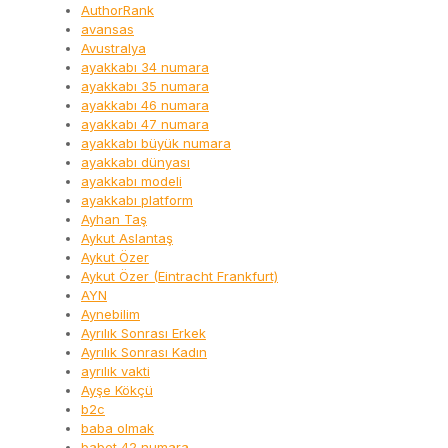
AuthorRank
avansas
Avustralya
ayakkabı 34 numara
ayakkabı 35 numara
ayakkabı 46 numara
ayakkabı 47 numara
ayakkabı büyük numara
ayakkabı dünyası
ayakkabı modeli
ayakkabı platform
Ayhan Taş
Aykut Aslantaş
Aykut Özer
Aykut Özer (Eintracht Frankfurt)
AYN
Aynebilim
Ayrılık Sonrası Erkek
Ayrılık Sonrası Kadın
ayrılık vakti
Ayşe Kökçü
b2c
baba olmak
babet 42 numara