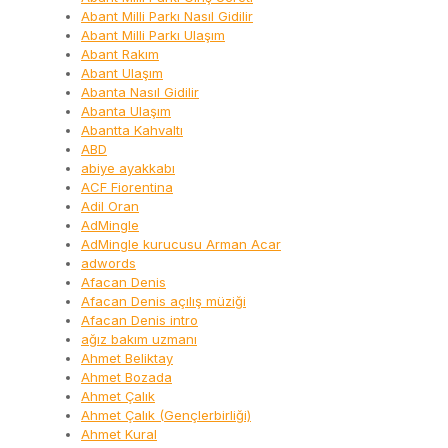
Abant Milli Parkı Nasıl Gidilir
Abant Milli Parkı Ulaşım
Abant Rakım
Abant Ulaşım
Abanta Nasıl Gidilir
Abanta Ulaşım
Abantta Kahvaltı
ABD
abiye ayakkabı
ACF Fiorentina
Adil Oran
AdMingle
AdMingle kurucusu Arman Acar
adwords
Afacan Denis
Afacan Denis açılış müziği
Afacan Denis intro
ağız bakım uzmanı
Ahmet Beliktay
Ahmet Bozada
Ahmet Çalık
Ahmet Çalık (Gençlerbirliği)
Ahmet Kural