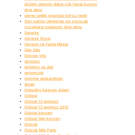
düşleri gelişsin daha çok hayal kursun
diye alınır
genel sağlık sigortası borcu nedir
Geri kalmış ülkelerde ise oyuncak
çocuklara oyalansın diye alınır.
Geveze
Geveze Show
Geveze ve Fazla Mesai
Gibi Gibi
Giorgio Vito
girişimci
girişimci ve deli
girişimcilik
giyinme alışkanlıkları
gmail
Göbeğini Kaşıyan Adam
Göksel
Göksel 13 temmuz
Göksel 13 temmuz 2012
Göksel konseri
Göksel Şile konseri
Gölcük
Gölcük Milli Parkı