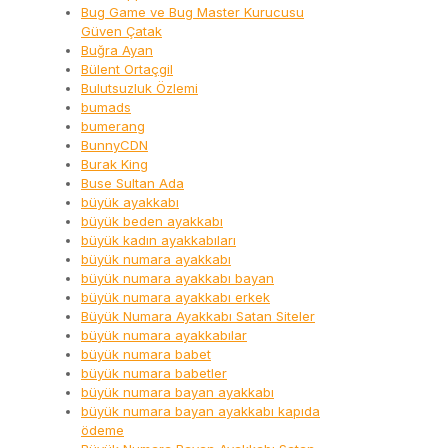
Bug Game ve Bug Master Kurucusu
Güven Çatak
Buğra Ayan
Bülent Ortaçgil
Bulutsuzluk Özlemi
bumads
bumerang
BunnyCDN
Burak King
Buse Sultan Ada
büyük ayakkabı
büyük beden ayakkabı
büyük kadın ayakkabıları
büyük numara ayakkabı
büyük numara ayakkabı bayan
büyük numara ayakkabı erkek
Büyük Numara Ayakkabı Satan Siteler
büyük numara ayakkabılar
büyük numara babet
büyük numara babetler
büyük numara bayan ayakkabı
büyük numara bayan ayakkabı kapıda
ödeme