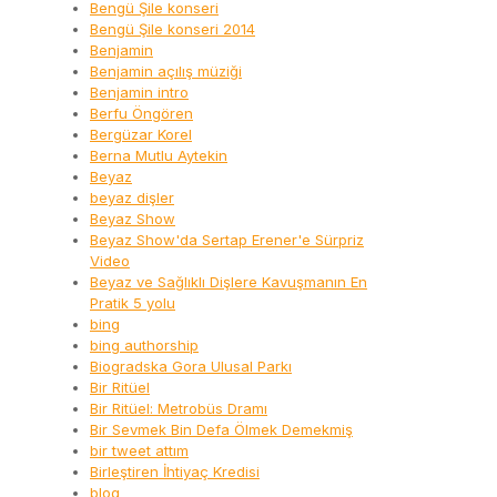
Bengü Şile konseri
Bengü Şile konseri 2014
Benjamin
Benjamin açılış müziği
Benjamin intro
Berfu Öngören
Bergüzar Korel
Berna Mutlu Aytekin
Beyaz
beyaz dişler
Beyaz Show
Beyaz Show'da Sertap Erener'e Sürpriz
Video
Beyaz ve Sağlıklı Dişlere Kavuşmanın En
Pratik 5 yolu
bing
bing authorship
Biogradska Gora Ulusal Parkı
Bir Ritüel
Bir Ritüel: Metrobüs Dramı
Bir Sevmek Bin Defa Ölmek Demekmiş
bir tweet attım
Birleştiren İhtiyaç Kredisi
blog