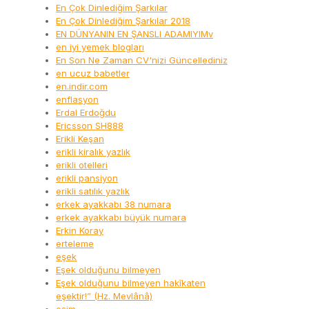
En Çok Dinlediğim Şarkılar
En Çok Dinlediğim Şarkılar 2018
EN DÜNYANIN EN ŞANSLI ADAMIYIMv
en iyi yemek blogları
En Son Ne Zaman CV'nizi Güncellediniz
en ucuz babetler
en.indir.com
enflasyon
Erdal Erdoğdu
Ericsson SH888
Erikli Keşan
erikli kiralık yazlık
erikli otelleri
erikli pansiyon
erikli satılık yazlık
erkek ayakkabı 38 numara
erkek ayakkabı büyük numara
Erkin Koray
erteleme
eşek
Eşek olduğunu bilmeyen
Eşek olduğunu bilmeyen hakîkaten
eşektir!” (Hz. Mevlânâ)