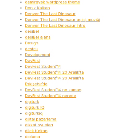
demirayak wordpress theme
Deniz Kalkan
Denver The Last Dinosaur
Denver The Last Dinosaur açılış müziği
Denver The Last Dinosaur intro
desiBel
desiBel ajans
Design
destek
Development
DevFest
DevFest Student’14
DevFest Student’14 20 Aralık’ta
DevFest Student’14 20 Aralık’ta
Eskişehir’de
DevFest Student’14 ne zaman
DevFest Student’14 nerede
digiturk
digiturk IQ
digiturkiq
dijital pazarlama
dikkat oyunları
dilek türkan
diploma