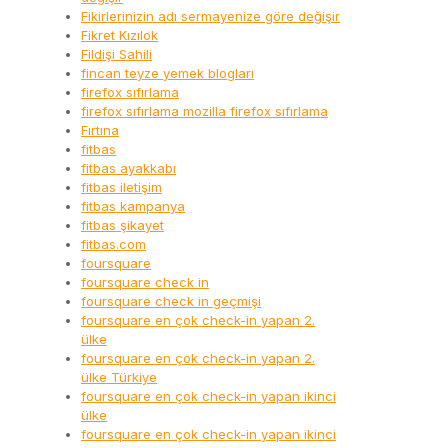
Fikirlerinizin adı sermayenize göre değişir
Fikret Kızılok
Fildişi Sahili
fincan teyze yemek blogları
firefox sıfırlama
firefox sıfırlama mozilla firefox sıfırlama
Fırtına
fitbas
fitbas ayakkabı
fitbas iletişim
fitbas kampanya
fitbas şikayet
fitbas.com
foursquare
foursquare check in
foursquare check in geçmişi
foursquare en çok check-in yapan 2.
ülke
foursquare en çok check-in yapan 2.
ülke Türkiye
foursquare en çok check-in yapan ikinci
ülke
foursquare en çok check-in yapan ikinci