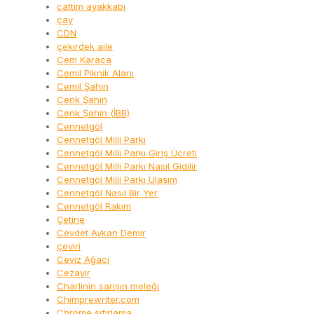
cattim ayakkabı
çay
CDN
çekirdek aile
Cem Karaca
Cemil Piknik Alanı
Cemil Şahin
Cenk Şahin
Cenk Şahin (İBB)
Cennetgöl
Cennetgöl Milli Parkı
Cennetgöl Milli Parkı Giriş Ücreti
Cennetgöl Milli Parkı Nasıl Gidilir
Cennetgöl Milli Parkı Ulaşım
Cennetgöl Nasıl Bir Yer
Cennetgöl Rakım
Çetine
Cevdet Aykan Demir
çeviri
Ceviz Ağacı
Cezayir
Charlinin sarışın meleği
Chimprewriter.com
Chrome sıfırlama