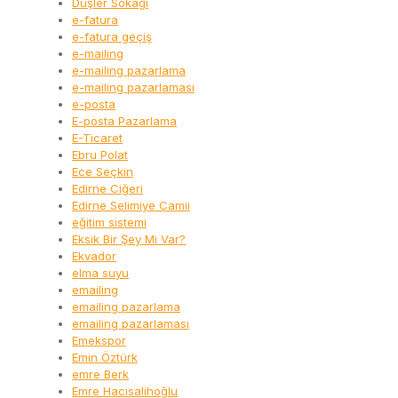
Düşler Sokağı
e-fatura
e-fatura geçiş
e-mailing
e-mailing pazarlama
e-mailing pazarlaması
e-posta
E-posta Pazarlama
E-Ticaret
Ebru Polat
Ece Seçkin
Edirne Ciğeri
Edirne Selimiye Camii
eğitim sistemi
Eksik Bir Şey Mi Var?
Ekvador
elma suyu
emailing
emailing pazarlama
emailing pazarlaması
Emekspor
Emin Öztürk
emre Berk
Emre Hacısalihoğlu