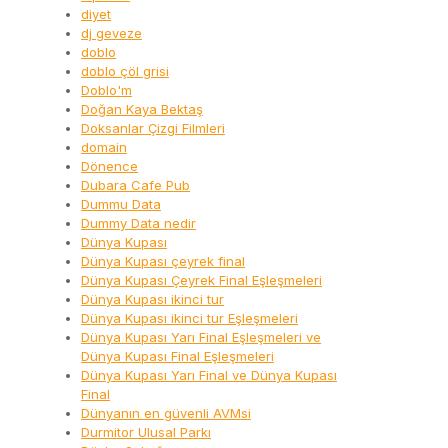
diyet
dj geveze
doblo
doblo çöl grisi
Doblo'm
Doğan Kaya Bektaş
Doksanlar Çizgi Filmleri
domain
Dönence
Dubara Cafe Pub
Dummu Data
Dummy Data nedir
Dünya Kupası
Dünya Kupası çeyrek final
Dünya Kupası Çeyrek Final Eşleşmeleri
Dünya Kupası ikinci tur
Dünya Kupası ikinci tur Eşleşmeleri
Dünya Kupası Yarı Final Eşleşmeleri ve
Dünya Kupası Final Eşleşmeleri
Dünya Kupası Yarı Final ve Dünya Kupası
Final
Dünyanın en güvenli AVMsi
Durmitor Ulusal Parkı