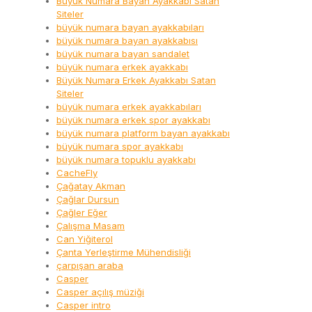
Büyük Numara Bayan Ayakkabı Satan
Siteler
büyük numara bayan ayakkabıları
büyük numara bayan ayakkabısı
büyük numara bayan sandalet
büyük numara erkek ayakkabı
Büyük Numara Erkek Ayakkabı Satan
Siteler
büyük numara erkek ayakkabıları
büyük numara erkek spor ayakkabı
büyük numara platform bayan ayakkabı
büyük numara spor ayakkabı
büyük numara topuklu ayakkabı
CacheFly
Çağatay Akman
Çağlar Dursun
Çağler Eğer
Çalışma Masam
Can Yiğiterol
Çanta Yerleştirme Mühendisliği
çarpışan araba
Casper
Casper açılış müziği
Casper intro