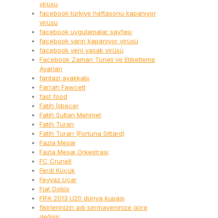
virüsü
facebook türkiye haftasonu kapanıyor
virüsü
facebook uygulamalar sayfası
facebook yarın kapanıyor virüsü
facebook yeni yasak virüsü
Facebook Zaman Tüneli ve Etiketleme
Ayarları
fantazi ayakkabı
Farrah Fawcett
fast food
Fatih İşbecer
Fatih Sultan Mehmet
Fatih Turan
Fatih Turan (Fortuna Sittard)
Fazla Mesai
Fazla Mesai Orkestrası
FC Crunell
Ferdi Küçük
Feyyaz Uçar
Fiat Doblo
FIFA 2013 U20 dünya kupası
fikirlerinizin adı sermayeninize göre
değişir