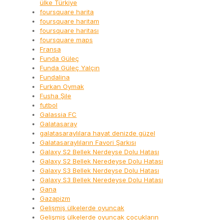
ülke Türkiye
foursquare harita
foursquare haritam
foursquare haritası
foursquare maps
Fransa
Funda Güleç
Funda Güleç Yalçın
Fundalina
Furkan Oymak
Fusha Şile
futbol
Galassia FC
Galatasaray
galatasaraylılara hayat denizde güzel
Galatasaraylıların Favori Şarkısı
Galaxy S2 Bellek Nerdeyse Dolu Hatası
Galaxy S2 Bellek Neredeyse Dolu Hatası
Galaxy S3 Bellek Nerdeyse Dolu Hatası
Galaxy S3 Bellek Neredeyse Dolu Hatası
Gana
Gazapizm
Gelişmiş ülkelerde oyuncak
Gelişmiş ülkelerde oyuncak çocukların