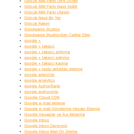
Gölcük Milli Parkı Giriş Ücreti
Gölcük Milli Parkı Nasıl Gidilir
Gölcük Milli Parkı Ulaşım
Gölcük Nasıl Bir Yer
Gölcük Rakım
Goodgame Studios
Goodgame Studios’dan Çağlar Eğer
google +
google + takipçi
google + takipçi arttırma
google + takipçi edinme
google + takipçi kasma
google + toplu arkadaş ekleme
google adwords
google analytics
google AuthorRank
google authorship
Google Cloud CDN
Google e-mail ekleme
Google e-mail Gönderme Hesabı Ekleme
Google Hesaplar ve İçe Aktarma
Google Inbox
Google Inbox Deneyimi
Google Inbox Mail Ön İzleme