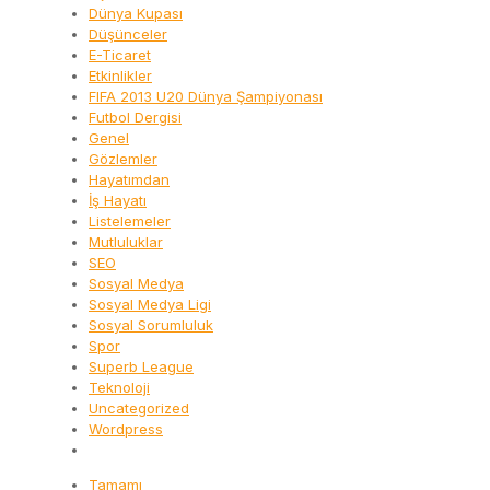
Dünya Kupası
Düşünceler
E-Ticaret
Etkinlikler
FIFA 2013 U20 Dünya Şampiyonası
Futbol Dergisi
Genel
Gözlemler
Hayatımdan
İş Hayatı
Listelemeler
Mutluluklar
SEO
Sosyal Medya
Sosyal Medya Ligi
Sosyal Sorumluluk
Spor
Superb League
Teknoloji
Uncategorized
Wordpress
Tamamı