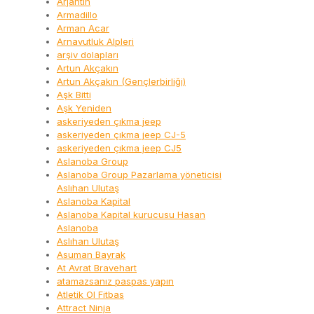
Arjantin
Armadillo
Arman Acar
Arnavutluk Alpleri
arşiv dolapları
Artun Akçakın
Artun Akçakın (Gençlerbirliği)
Aşk Bitti
Aşk Yeniden
askeriyeden çıkma jeep
askeriyeden çıkma jeep CJ-5
askeriyeden çıkma jeep CJ5
Aslanoba Group
Aslanoba Group Pazarlama yöneticisi
Aslıhan Ulutaş
Aslanoba Kapital
Aslanoba Kapital kurucusu Hasan
Aslanoba
Aslıhan Ulutaş
Asuman Bayrak
At Avrat Bravehart
atamazsanız paspas yapın
Atletik Ol Fitbas
Attract Ninja