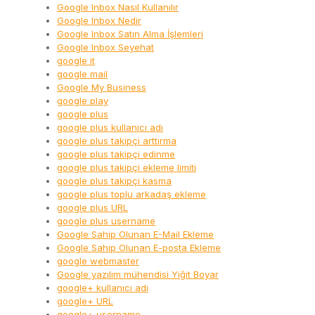
Google Inbox Nasıl Kullanılır
Google Inbox Nedir
Google Inbox Satın Alma İşlemleri
Google Inbox Seyehat
google it
google mail
Google My Business
google play
google plus
google plus kullanıcı adı
google plus takipçi arttırma
google plus takipçi edinme
google plus takipçi ekleme limiti
google plus takipçi kasma
google plus toplu arkadaş ekleme
google plus URL
google plus username
Google Sahip Olunan E-Mail Ekleme
Google Sahip Olunan E-posta Ekleme
google webmaster
Google yazılım mühendisi Yiğit Boyar
google+ kullanıcı adı
google+ URL
google+ username