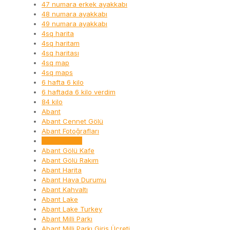
47 numara erkek ayakkabı
48 numara ayakkabı
49 numara ayakkabı
4sq harita
4sq haritam
4sq haritası
4sq map
4sq maps
6 hafta 6 kilo
6 haftada 6 kilo verdim
84 kilo
Abant
Abant Cennet Gölü
Abant Fotoğrafları
Abant Gezisi
Abant Gölü Kafe
Abant Gölü Rakım
Abant Harita
Abant Hava Durumu
Abant Kahvaltı
Abant Lake
Abant Lake Turkey
Abant Milli Parkı
Abant Milli Parkı Giriş Ücreti