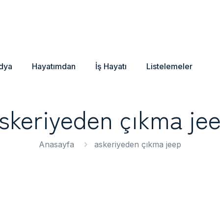
dya
Hayatımdan
İş Hayatı
Listelemeler
skeriyeden çıkma je
Anasayfa
askeriyeden çıkma jeep