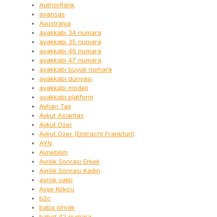
AuthorRank
avansas
Avustralya
ayakkabı 34 numara
ayakkabı 35 numara
ayakkabı 46 numara
ayakkabı 47 numara
ayakkabı büyük numara
ayakkabı dünyası
ayakkabı modeli
ayakkabı platform
Ayhan Taş
Aykut Aslantaş
Aykut Özer
Aykut Özer (Eintracht Frankfurt)
AYN
Aynebilim
Ayrılık Sonrası Erkek
Ayrılık Sonrası Kadın
ayrılık vakti
Ayşe Kökçü
b2c
baba olmak
babet 42 numara