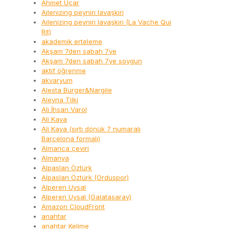
Ahmet Uçar
Ailenizing peyniri lavaşkiri
Ailenizing peyniri lavaşkiri (La Vache Qui
Rit)
akademik erteleme
Akşam 7den sabah 7ye
Akşam 7den sabah 7ye soygun
aktif öğrenme
akvaryum
Alesta Burger&Nargile
Aleyna Tilki
Ali İhsan Varol
Ali Kaya
Ali Kaya (sırtı dönük 7 numaralı
Barcelona formalı)
Almanca çeviri
Almanya
Alpaslan Öztürk
Alpaslan Öztürk (Orduspor)
Alperen Uysal
Alperen Uysal (Galatasaray)
Amazon CloudFront
anahtar
anahtar Kelime