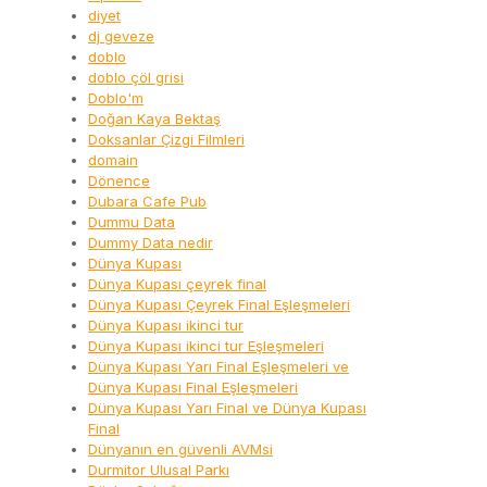
diyet
dj geveze
doblo
doblo çöl grisi
Doblo'm
Doğan Kaya Bektaş
Doksanlar Çizgi Filmleri
domain
Dönence
Dubara Cafe Pub
Dummu Data
Dummy Data nedir
Dünya Kupası
Dünya Kupası çeyrek final
Dünya Kupası Çeyrek Final Eşleşmeleri
Dünya Kupası ikinci tur
Dünya Kupası ikinci tur Eşleşmeleri
Dünya Kupası Yarı Final Eşleşmeleri ve
Dünya Kupası Final Eşleşmeleri
Dünya Kupası Yarı Final ve Dünya Kupası
Final
Dünyanın en güvenli AVMsi
Durmitor Ulusal Parkı