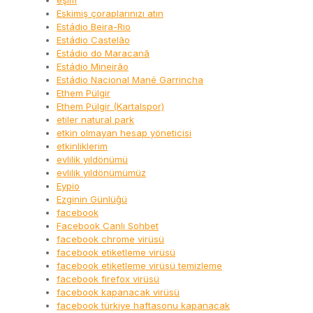
eşim
Eskimiş çoraplarınızı atın
Estádio Beira-Rio
Estádio Castelão
Estádio do Maracanã
Estádio Mineirão
Estádio Nacional Mané Garrincha
Ethem Pülgir
Ethem Pülgir (Kartalspor)
etiler natural park
etkin olmayan hesap yöneticisi
etkinliklerim
evlilik yıldönümü
evlilik yıldönümümüz
Eypio
Ezginin Günlüğü
facebook
Facebook Canlı Sohbet
facebook chrome virüsü
facebook etiketleme virüsü
facebook etiketleme virüsü temizleme
facebook firefox virüsü
facebook kapanacak virüsü
facebook türkiye haftasonu kapanacak