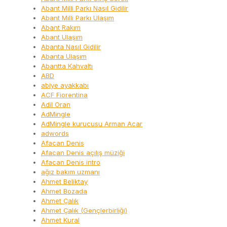
Abant Milli Parkı Nasıl Gidilir
Abant Milli Parkı Ulaşım
Abant Rakım
Abant Ulaşım
Abanta Nasıl Gidilir
Abanta Ulaşım
Abantta Kahvaltı
ABD
abiye ayakkabı
ACF Fiorentina
Adil Oran
AdMingle
AdMingle kurucusu Arman Acar
adwords
Afacan Denis
Afacan Denis açılış müziği
Afacan Denis intro
ağız bakım uzmanı
Ahmet Beliktay
Ahmet Bozada
Ahmet Çalık
Ahmet Çalık (Gençlerbirliği)
Ahmet Kural