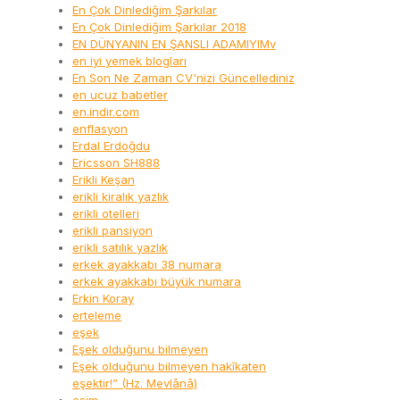
En Çok Dinlediğim Şarkılar
En Çok Dinlediğim Şarkılar 2018
EN DÜNYANIN EN ŞANSLI ADAMIYIMv
en iyi yemek blogları
En Son Ne Zaman CV'nizi Güncellediniz
en ucuz babetler
en.indir.com
enflasyon
Erdal Erdoğdu
Ericsson SH888
Erikli Keşan
erikli kiralık yazlık
erikli otelleri
erikli pansiyon
erikli satılık yazlık
erkek ayakkabı 38 numara
erkek ayakkabı büyük numara
Erkin Koray
erteleme
eşek
Eşek olduğunu bilmeyen
Eşek olduğunu bilmeyen hakîkaten
eşektir!” (Hz. Mevlânâ)