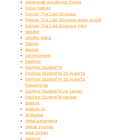
demirayak wordpress theme
Deniz Kalkan
Denver The Last Dinosaur
Denver The Last Dinosaur açılış müziği
Denver The Last Dinosaur intro
desiBel
desiBel ajans
Design
destek
Development
DevFest
DevFest Student’14
DevFest Student’14 20 Aralık’ta
DevFest Student’14 20 Aralık’ta
Eskişehir’de
DevFest Student’14 ne zaman
DevFest Student’14 nerede
digiturk
digiturk IQ
digiturkiq
dijital pazarlama
dikkat oyunları
dilek türkan
diploma