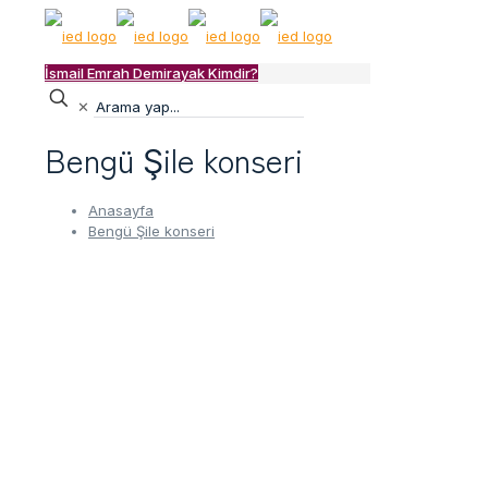
İsmail Emrah Demirayak Kimdir?
✕
Bengü Şile konseri
Anasayfa
Bengü Şile konseri