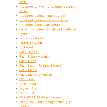
virüsü
facebook türkiye haftasonu kapanıyor
virüsü
facebook uygulamalar sayfası
facebook yarın kapanıyor virüsü
facebook yeni yasak virüsü
Facebook Zaman Tüneli ve Etiketleme
Ayarları
fantazi ayakkabı
Farrah Fawcett
fast food
Fatih İşbecer
Fatih Sultan Mehmet
Fatih Turan
Fatih Turan (Fortuna Sittard)
Fazla Mesai
Fazla Mesai Orkestrası
FC Crunell
Ferdi Küçük
Feyyaz Uçar
Fiat Doblo
FIFA 2013 U20 dünya kupası
fikirlerinizin adı sermayeninize göre
değişir