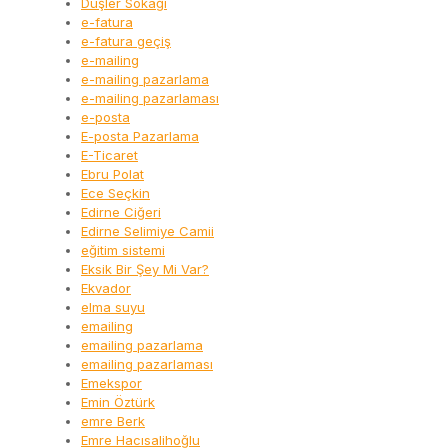
Düşler Sokağı
e-fatura
e-fatura geçiş
e-mailing
e-mailing pazarlama
e-mailing pazarlaması
e-posta
E-posta Pazarlama
E-Ticaret
Ebru Polat
Ece Seçkin
Edirne Ciğeri
Edirne Selimiye Camii
eğitim sistemi
Eksik Bir Şey Mi Var?
Ekvador
elma suyu
emailing
emailing pazarlama
emailing pazarlaması
Emekspor
Emin Öztürk
emre Berk
Emre Hacısalihoğlu