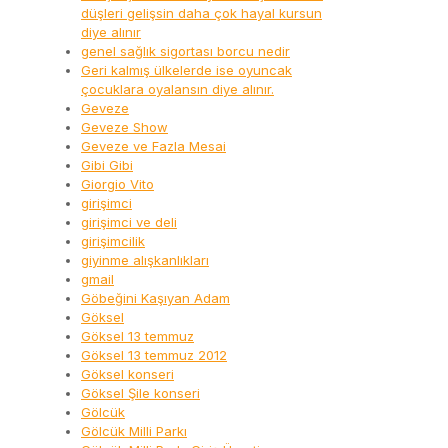
düşleri gelişsin daha çok hayal kursun
diye alınır
genel sağlık sigortası borcu nedir
Geri kalmış ülkelerde ise oyuncak
çocuklara oyalansın diye alınır.
Geveze
Geveze Show
Geveze ve Fazla Mesai
Gibi Gibi
Giorgio Vito
girişimci
girişimci ve deli
girişimcilik
giyinme alışkanlıkları
gmail
Göbeğini Kaşıyan Adam
Göksel
Göksel 13 temmuz
Göksel 13 temmuz 2012
Göksel konseri
Göksel Şile konseri
Gölcük
Gölcük Milli Parkı