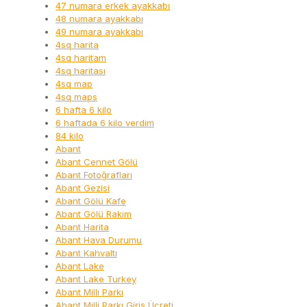
47 numara erkek ayakkabı
48 numara ayakkabı
49 numara ayakkabı
4sq harita
4sq haritam
4sq haritası
4sq map
4sq maps
6 hafta 6 kilo
6 haftada 6 kilo verdim
84 kilo
Abant
Abant Cennet Gölü
Abant Fotoğrafları
Abant Gezisi
Abant Gölü Kafe
Abant Gölü Rakım
Abant Harita
Abant Hava Durumu
Abant Kahvaltı
Abant Lake
Abant Lake Turkey
Abant Milli Parkı
Abant Milli Parkı Giriş Ücreti