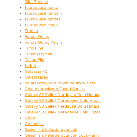
ülke Türkiye
foursquare harita
foursquare haritam
foursquare haritası
foursquare maps
Fransa
Funda Güleç
Funda Güleç Yalçın
Fundalina
Furkan Oymak
Fusha Şile
futbol
Galassia FC
Galatasaray
galatasaraylılara hayat denizde güzel
Galatasaraylıların Favori Şarkısı
Galaxy S2 Bellek Nerdeyse Dolu Hatası
Galaxy S2 Bellek Neredeyse Dolu Hatası
Galaxy S3 Bellek Nerdeyse Dolu Hatası
Galaxy S3 Bellek Neredeyse Dolu Hatası
Gana
Gazapizm
Gelişmiş ülkelerde oyuncak
Gelişmiş ülkelerde oyuncak çocukların