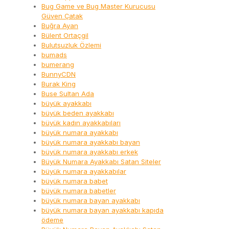
Bug Game ve Bug Master Kurucusu
Güven Çatak
Buğra Ayan
Bülent Ortaçgil
Bulutsuzluk Özlemi
bumads
bumerang
BunnyCDN
Burak King
Buse Sultan Ada
büyük ayakkabı
büyük beden ayakkabı
büyük kadın ayakkabıları
büyük numara ayakkabı
büyük numara ayakkabı bayan
büyük numara ayakkabı erkek
Büyük Numara Ayakkabı Satan Siteler
büyük numara ayakkabılar
büyük numara babet
büyük numara babetler
büyük numara bayan ayakkabı
büyük numara bayan ayakkabı kapıda
ödeme