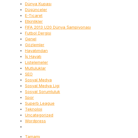
Dünya Kupası
Düşünceler
E-Ticaret
Etkinlikler
FIFA 2013 U20 Dünya Şampiyonası
Futbol Dergisi
Genel
Gözlemler
Hayatımdan
İş Hayatı
Listelemeler
Mutluluklar
SEO
Sosyal Medya
Sosyal Medya Ligi
Sosyal Sorumluluk
Spor
Superb League
Teknoloji
Uncategorized
Wordpress
Tamamı