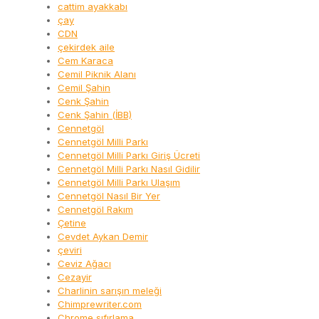
cattim ayakkabı
çay
CDN
çekirdek aile
Cem Karaca
Cemil Piknik Alanı
Cemil Şahin
Cenk Şahin
Cenk Şahin (İBB)
Cennetgöl
Cennetgöl Milli Parkı
Cennetgöl Milli Parkı Giriş Ücreti
Cennetgöl Milli Parkı Nasıl Gidilir
Cennetgöl Milli Parkı Ulaşım
Cennetgöl Nasıl Bir Yer
Cennetgöl Rakım
Çetine
Cevdet Aykan Demir
çeviri
Ceviz Ağacı
Cezayir
Charlinin sarışın meleği
Chimprewriter.com
Chrome sıfırlama