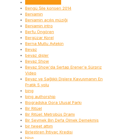
Bengü Şile konseri
Bengü Şile konseri 2014
Benjamin
Benjamin açılış müziği
Benjamin intro
Berfu Öngören
Bergüzar Korel
Berna Mutlu Aytekin
Beyaz
beyaz dişler
Beyaz Show
Beyaz Show'da Sertap Erener'e Sürpriz
Video
Beyaz ve Sağlıklı Dişlere Kavuşmanın En
Pratik 5 yolu
bing
bing authorship
Biogradska Gora Ulusal Parkı
Bir Ritüel
Bir Ritüel: Metrobüs Dramı
Bir Sevmek Bin Defa Ölmek Demekmiş
bir tweet attım
Birleştiren İhtiyaç Kredisi
blog