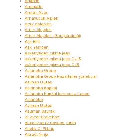
Arjantin
Armadillo
Arman Acar
Arnavutluk Alpleri
arşiv dolapları
Artun Akçakın
Artun Akçakın (Gençlerbirliği)
Aşk Bitti
Aşk Yeniden
askeriyeden çıkma jeep
askeriyeden çıkma jeep CJ-5
askeriyeden çıkma jeep CJ5
Aslanoba Group
Aslanoba Group Pazarlama yöneticisi
Aslıhan Ulutaş
Aslanoba Kapital
Aslanoba Kapital kurucusu Hasan
Aslanoba
Aslıhan Ulutaş
Asuman Bayrak
At Avrat Bravehart
atamazsanız paspas yapın
Atletik Ol Fitbas
Attract Ninja