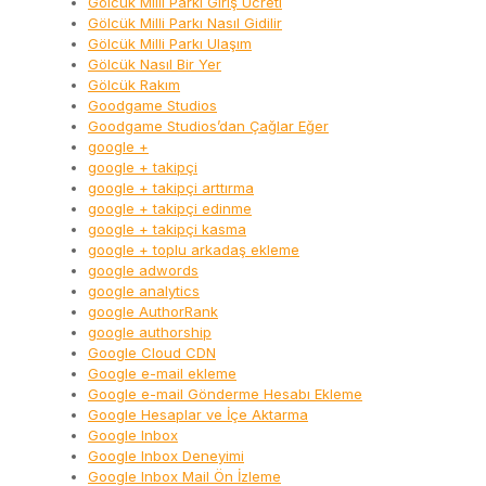
Gölcük Milli Parkı Giriş Ücreti
Gölcük Milli Parkı Nasıl Gidilir
Gölcük Milli Parkı Ulaşım
Gölcük Nasıl Bir Yer
Gölcük Rakım
Goodgame Studios
Goodgame Studios’dan Çağlar Eğer
google +
google + takipçi
google + takipçi arttırma
google + takipçi edinme
google + takipçi kasma
google + toplu arkadaş ekleme
google adwords
google analytics
google AuthorRank
google authorship
Google Cloud CDN
Google e-mail ekleme
Google e-mail Gönderme Hesabı Ekleme
Google Hesaplar ve İçe Aktarma
Google Inbox
Google Inbox Deneyimi
Google Inbox Mail Ön İzleme