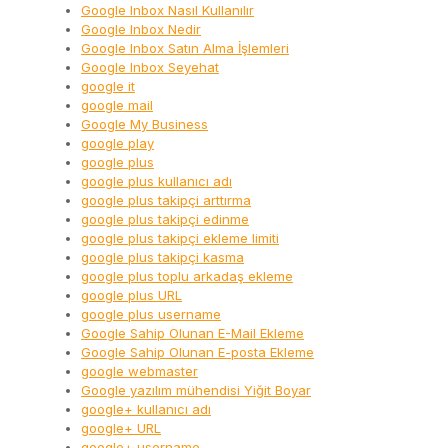
Google Inbox Nasıl Kullanılır
Google Inbox Nedir
Google Inbox Satın Alma İşlemleri
Google Inbox Seyehat
google it
google mail
Google My Business
google play
google plus
google plus kullanıcı adı
google plus takipçi arttırma
google plus takipçi edinme
google plus takipçi ekleme limiti
google plus takipçi kasma
google plus toplu arkadaş ekleme
google plus URL
google plus username
Google Sahip Olunan E-Mail Ekleme
Google Sahip Olunan E-posta Ekleme
google webmaster
Google yazılım mühendisi Yiğit Boyar
google+ kullanıcı adı
google+ URL
google+ username