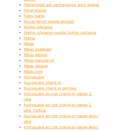
Fikirlerinizin adı sermayenize göre değişir
Fikret Kızılok
Fildişi Sahili
fincan teyze yemek blogları
firefox sıfırlama
firefox sıfırlama mozilla firefox sıfırlama
Fırtına
fitbas
fitbas ayakkabı
fitbas iletişim
fitbas kampanya
fitbas şikayet
fitbas.com
foursquare
foursquare check in
foursquare check in geçmişi
foursquare en çok check-in yapan 2.
ülke
foursquare en çok check-in yapan 2.
ülke Türkiye
foursquare en çok check-in yapan ikinci
ülke
foursquare en çok check-in yapan ikinci