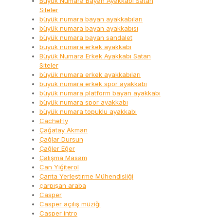
Büyük Numara Bayan Ayakkabı Satan
Siteler
büyük numara bayan ayakkabıları
büyük numara bayan ayakkabısı
büyük numara bayan sandalet
büyük numara erkek ayakkabı
Büyük Numara Erkek Ayakkabı Satan
Siteler
büyük numara erkek ayakkabıları
büyük numara erkek spor ayakkabı
büyük numara platform bayan ayakkabı
büyük numara spor ayakkabı
büyük numara topuklu ayakkabı
CacheFly
Çağatay Akman
Çağlar Dursun
Çağler Eğer
Çalışma Masam
Can Yiğiterol
Çanta Yerleştirme Mühendisliği
çarpışan araba
Casper
Casper açılış müziği
Casper intro