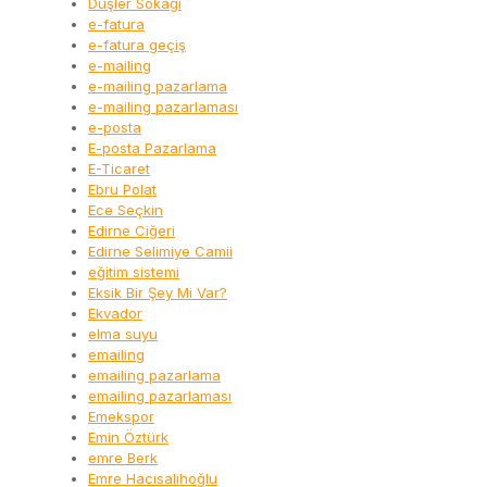
Düşler Sokağı
e-fatura
e-fatura geçiş
e-mailing
e-mailing pazarlama
e-mailing pazarlaması
e-posta
E-posta Pazarlama
E-Ticaret
Ebru Polat
Ece Seçkin
Edirne Ciğeri
Edirne Selimiye Camii
eğitim sistemi
Eksik Bir Şey Mi Var?
Ekvador
elma suyu
emailing
emailing pazarlama
emailing pazarlaması
Emekspor
Emin Öztürk
emre Berk
Emre Hacısalihoğlu