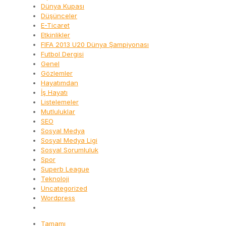
Dünya Kupası
Düşünceler
E-Ticaret
Etkinlikler
FIFA 2013 U20 Dünya Şampiyonası
Futbol Dergisi
Genel
Gözlemler
Hayatımdan
İş Hayatı
Listelemeler
Mutluluklar
SEO
Sosyal Medya
Sosyal Medya Ligi
Sosyal Sorumluluk
Spor
Superb League
Teknoloji
Uncategorized
Wordpress
Tamamı