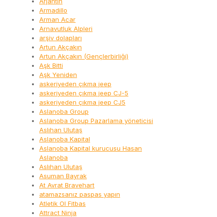
Arjantin
Armadillo
Arman Acar
Arnavutluk Alpleri
arşiv dolapları
Artun Akçakın
Artun Akçakın (Gençlerbirliği)
Aşk Bitti
Aşk Yeniden
askeriyeden çıkma jeep
askeriyeden çıkma jeep CJ-5
askeriyeden çıkma jeep CJ5
Aslanoba Group
Aslanoba Group Pazarlama yöneticisi
Aslıhan Ulutaş
Aslanoba Kapital
Aslanoba Kapital kurucusu Hasan
Aslanoba
Aslıhan Ulutaş
Asuman Bayrak
At Avrat Bravehart
atamazsanız paspas yapın
Atletik Ol Fitbas
Attract Ninja