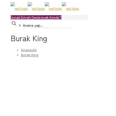
İsmail Emrah Demirayak Kimdir?
✕
Burak King
Anasayfa
Burak King