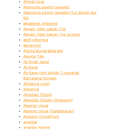
Ahmet Uçar
Ailenizing peyniri lavaşkiri
Ailenizing peyniri lavaşkiri (La Vache Qui
Rit)
akademik erteleme
Akşam 7den sabah 7ye
Akşam 7den sabah 7ye soygun
aktif öğrenme
akvaryum
Alesta Burger&Nargile
Aleyna Tilki
Ali İhsan Varol
Ali Kaya
Ali Kaya (sırtı dönük 7 numaralı
Barcelona formalı)
Almanca çeviri
Almanya
Alpaslan Öztürk
Alpaslan Öztürk (Orduspor)
Alperen Uysal
Alperen Uysal (Galatasaray)
Amazon CloudFront
anahtar
anahtar Kelime