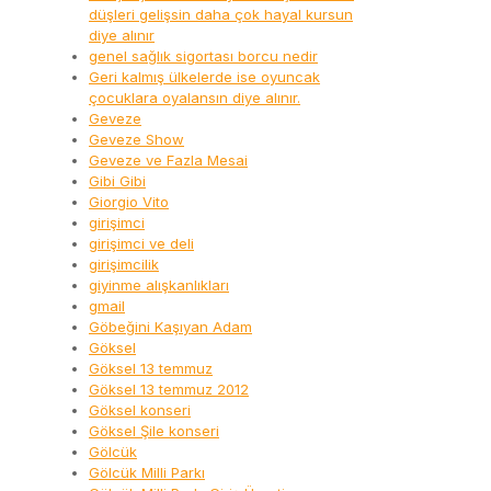
düşleri gelişsin daha çok hayal kursun
diye alınır
genel sağlık sigortası borcu nedir
Geri kalmış ülkelerde ise oyuncak
çocuklara oyalansın diye alınır.
Geveze
Geveze Show
Geveze ve Fazla Mesai
Gibi Gibi
Giorgio Vito
girişimci
girişimci ve deli
girişimcilik
giyinme alışkanlıkları
gmail
Göbeğini Kaşıyan Adam
Göksel
Göksel 13 temmuz
Göksel 13 temmuz 2012
Göksel konseri
Göksel Şile konseri
Gölcük
Gölcük Milli Parkı