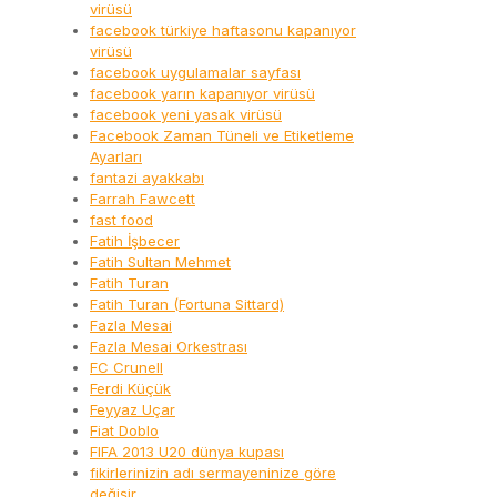
virüsü
facebook türkiye haftasonu kapanıyor
virüsü
facebook uygulamalar sayfası
facebook yarın kapanıyor virüsü
facebook yeni yasak virüsü
Facebook Zaman Tüneli ve Etiketleme
Ayarları
fantazi ayakkabı
Farrah Fawcett
fast food
Fatih İşbecer
Fatih Sultan Mehmet
Fatih Turan
Fatih Turan (Fortuna Sittard)
Fazla Mesai
Fazla Mesai Orkestrası
FC Crunell
Ferdi Küçük
Feyyaz Uçar
Fiat Doblo
FIFA 2013 U20 dünya kupası
fikirlerinizin adı sermayeninize göre
değişir