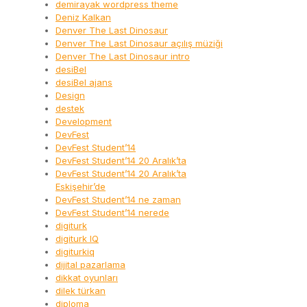
demirayak wordpress theme
Deniz Kalkan
Denver The Last Dinosaur
Denver The Last Dinosaur açılış müziği
Denver The Last Dinosaur intro
desiBel
desiBel ajans
Design
destek
Development
DevFest
DevFest Student’14
DevFest Student’14 20 Aralık’ta
DevFest Student’14 20 Aralık’ta
Eskişehir’de
DevFest Student’14 ne zaman
DevFest Student’14 nerede
digiturk
digiturk IQ
digiturkiq
dijital pazarlama
dikkat oyunları
dilek türkan
diploma