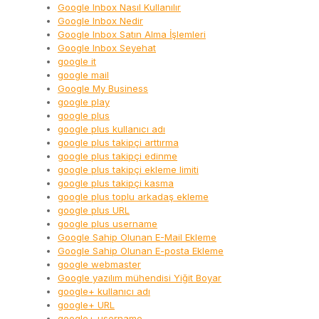
Google Inbox Nasıl Kullanılır
Google Inbox Nedir
Google Inbox Satın Alma İşlemleri
Google Inbox Seyehat
google it
google mail
Google My Business
google play
google plus
google plus kullanıcı adı
google plus takipçi arttırma
google plus takipçi edinme
google plus takipçi ekleme limiti
google plus takipçi kasma
google plus toplu arkadaş ekleme
google plus URL
google plus username
Google Sahip Olunan E-Mail Ekleme
Google Sahip Olunan E-posta Ekleme
google webmaster
Google yazılım mühendisi Yiğit Boyar
google+ kullanıcı adı
google+ URL
google+ username