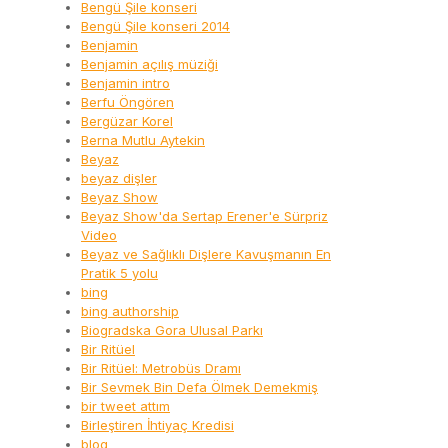
Bengü Şile konseri
Bengü Şile konseri 2014
Benjamin
Benjamin açılış müziği
Benjamin intro
Berfu Öngören
Bergüzar Korel
Berna Mutlu Aytekin
Beyaz
beyaz dişler
Beyaz Show
Beyaz Show'da Sertap Erener'e Sürpriz
Video
Beyaz ve Sağlıklı Dişlere Kavuşmanın En
Pratik 5 yolu
bing
bing authorship
Biogradska Gora Ulusal Parkı
Bir Ritüel
Bir Ritüel: Metrobüs Dramı
Bir Sevmek Bin Defa Ölmek Demekmiş
bir tweet attım
Birleştiren İhtiyaç Kredisi
blog