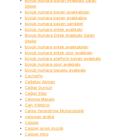
Büyük Numara Bayan Ayakkabı Satan
Siteler
büyük numara bayan ayakkabıları
büyük numara bayan ayakkabısı
büyük numara bayan sandalet
büyük numara erkek ayakkabı
Büyük Numara Erkek Ayakkabı Satan
Siteler
büyük numara erkek ayakkabıları
büyük numara erkek spor ayakkabı
büyük numara platform bayan ayakkabı
büyük numara spor ayakkabı
büyük numara topuklu ayakkabı
CacheFly
Çağatay Akman
Çağlar Dursun
Çağler Eğer
Çalışma Masam
Can Yiğiterol
Çanta Yerleştirme Mühendisliği
çarpışan araba
Casper
Casper açılış müziği
Casper intro