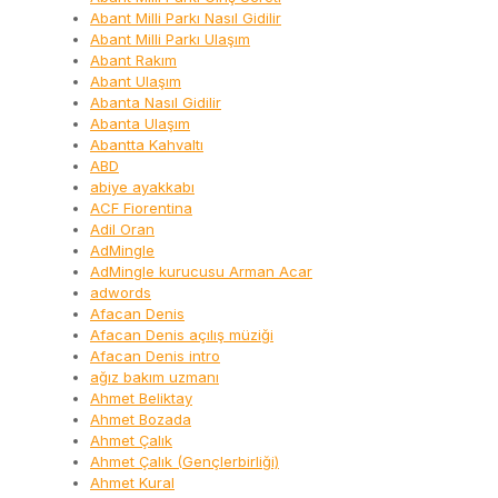
Abant Milli Parkı Nasıl Gidilir
Abant Milli Parkı Ulaşım
Abant Rakım
Abant Ulaşım
Abanta Nasıl Gidilir
Abanta Ulaşım
Abantta Kahvaltı
ABD
abiye ayakkabı
ACF Fiorentina
Adil Oran
AdMingle
AdMingle kurucusu Arman Acar
adwords
Afacan Denis
Afacan Denis açılış müziği
Afacan Denis intro
ağız bakım uzmanı
Ahmet Beliktay
Ahmet Bozada
Ahmet Çalık
Ahmet Çalık (Gençlerbirliği)
Ahmet Kural