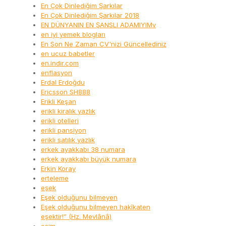
En Çok Dinlediğim Şarkılar
En Çok Dinlediğim Şarkılar 2018
EN DÜNYANIN EN ŞANSLI ADAMIYIMv
en iyi yemek blogları
En Son Ne Zaman CV'nizi Güncellediniz
en ucuz babetler
en.indir.com
enflasyon
Erdal Erdoğdu
Ericsson SH888
Erikli Keşan
erikli kiralık yazlık
erikli otelleri
erikli pansiyon
erikli satılık yazlık
erkek ayakkabı 38 numara
erkek ayakkabı büyük numara
Erkin Koray
erteleme
eşek
Eşek olduğunu bilmeyen
Eşek olduğunu bilmeyen hakîkaten
eşektir!” (Hz. Mevlânâ)