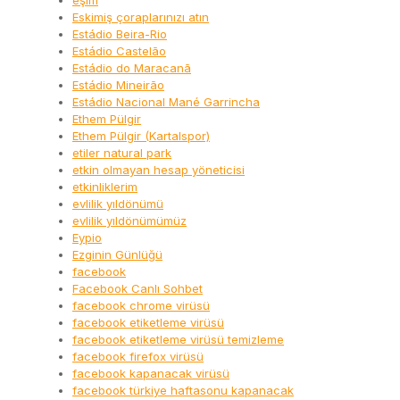
eşim
Eskimiş çoraplarınızı atın
Estádio Beira-Rio
Estádio Castelão
Estádio do Maracanã
Estádio Mineirão
Estádio Nacional Mané Garrincha
Ethem Pülgir
Ethem Pülgir (Kartalspor)
etiler natural park
etkin olmayan hesap yöneticisi
etkinliklerim
evlilik yıldönümü
evlilik yıldönümümüz
Eypio
Ezginin Günlüğü
facebook
Facebook Canlı Sohbet
facebook chrome virüsü
facebook etiketleme virüsü
facebook etiketleme virüsü temizleme
facebook firefox virüsü
facebook kapanacak virüsü
facebook türkiye haftasonu kapanacak