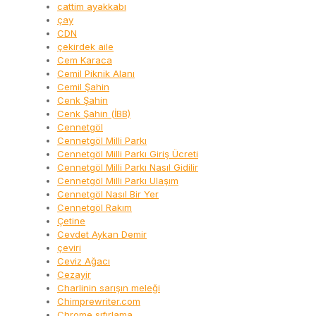
cattim ayakkabı
çay
CDN
çekirdek aile
Cem Karaca
Cemil Piknik Alanı
Cemil Şahin
Cenk Şahin
Cenk Şahin (İBB)
Cennetgöl
Cennetgöl Milli Parkı
Cennetgöl Milli Parkı Giriş Ücreti
Cennetgöl Milli Parkı Nasıl Gidilir
Cennetgöl Milli Parkı Ulaşım
Cennetgöl Nasıl Bir Yer
Cennetgöl Rakım
Çetine
Cevdet Aykan Demir
çeviri
Ceviz Ağacı
Cezayir
Charlinin sarışın meleği
Chimprewriter.com
Chrome sıfırlama