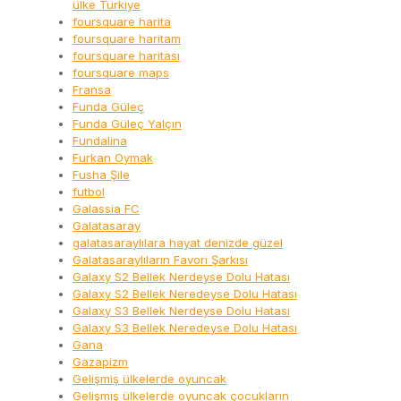
ülke Türkiye
foursquare harita
foursquare haritam
foursquare haritası
foursquare maps
Fransa
Funda Güleç
Funda Güleç Yalçın
Fundalina
Furkan Oymak
Fusha Şile
futbol
Galassia FC
Galatasaray
galatasaraylılara hayat denizde güzel
Galatasaraylıların Favori Şarkısı
Galaxy S2 Bellek Nerdeyse Dolu Hatası
Galaxy S2 Bellek Neredeyse Dolu Hatası
Galaxy S3 Bellek Nerdeyse Dolu Hatası
Galaxy S3 Bellek Neredeyse Dolu Hatası
Gana
Gazapizm
Gelişmiş ülkelerde oyuncak
Gelişmiş ülkelerde oyuncak çocukların