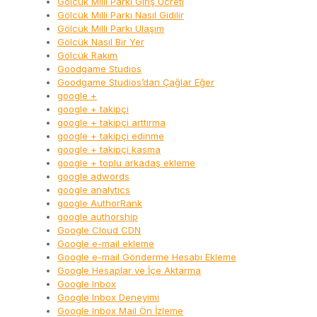
Gölcük Milli Parkı Giriş Ücreti
Gölcük Milli Parkı Nasıl Gidilir
Gölcük Milli Parkı Ulaşım
Gölcük Nasıl Bir Yer
Gölcük Rakım
Goodgame Studios
Goodgame Studios’dan Çağlar Eğer
google +
google + takipçi
google + takipçi arttırma
google + takipçi edinme
google + takipçi kasma
google + toplu arkadaş ekleme
google adwords
google analytics
google AuthorRank
google authorship
Google Cloud CDN
Google e-mail ekleme
Google e-mail Gönderme Hesabı Ekleme
Google Hesaplar ve İçe Aktarma
Google Inbox
Google Inbox Deneyimi
Google Inbox Mail Ön İzleme