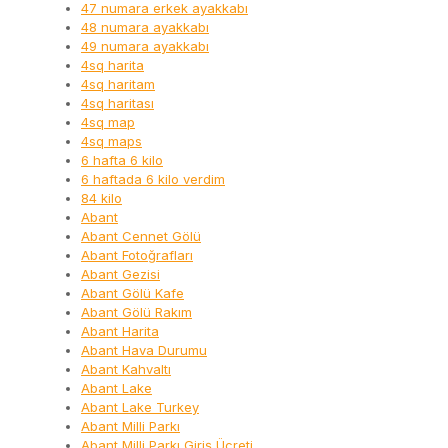
47 numara erkek ayakkabı
48 numara ayakkabı
49 numara ayakkabı
4sq harita
4sq haritam
4sq haritası
4sq map
4sq maps
6 hafta 6 kilo
6 haftada 6 kilo verdim
84 kilo
Abant
Abant Cennet Gölü
Abant Fotoğrafları
Abant Gezisi
Abant Gölü Kafe
Abant Gölü Rakım
Abant Harita
Abant Hava Durumu
Abant Kahvaltı
Abant Lake
Abant Lake Turkey
Abant Milli Parkı
Abant Milli Parkı Giriş Ücreti