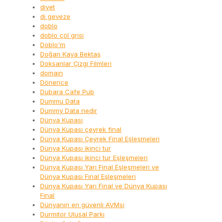
diyet
dj geveze
doblo
doblo çöl grisi
Doblo'm
Doğan Kaya Bektaş
Doksanlar Çizgi Filmleri
domain
Dönence
Dubara Cafe Pub
Dummu Data
Dummy Data nedir
Dünya Kupası
Dünya Kupası çeyrek final
Dünya Kupası Çeyrek Final Eşleşmeleri
Dünya Kupası ikinci tur
Dünya Kupası ikinci tur Eşleşmeleri
Dünya Kupası Yarı Final Eşleşmeleri ve
Dünya Kupası Final Eşleşmeleri
Dünya Kupası Yarı Final ve Dünya Kupası
Final
Dünyanın en güvenli AVMsi
Durmitor Ulusal Parkı