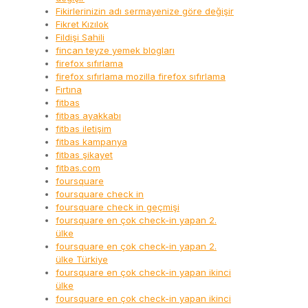
Fikirlerinizin adı sermayenize göre değişir
Fikret Kızılok
Fildişi Sahili
fincan teyze yemek blogları
firefox sıfırlama
firefox sıfırlama mozilla firefox sıfırlama
Fırtına
fitbas
fitbas ayakkabı
fitbas iletişim
fitbas kampanya
fitbas şikayet
fitbas.com
foursquare
foursquare check in
foursquare check in geçmişi
foursquare en çok check-in yapan 2.
ülke
foursquare en çok check-in yapan 2.
ülke Türkiye
foursquare en çok check-in yapan ikinci
ülke
foursquare en çok check-in yapan ikinci