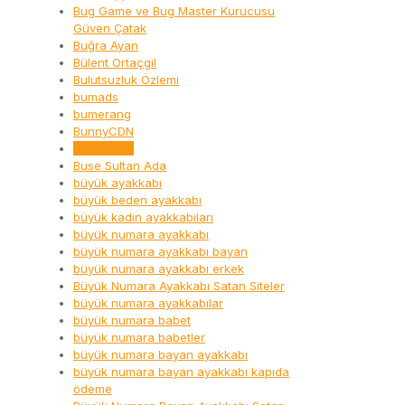
Bug Game ve Bug Master Kurucusu
Güven Çatak
Buğra Ayan
Bülent Ortaçgil
Bulutsuzluk Özlemi
bumads
bumerang
BunnyCDN
Burak King
Buse Sultan Ada
büyük ayakkabı
büyük beden ayakkabı
büyük kadın ayakkabıları
büyük numara ayakkabı
büyük numara ayakkabı bayan
büyük numara ayakkabı erkek
Büyük Numara Ayakkabı Satan Siteler
büyük numara ayakkabılar
büyük numara babet
büyük numara babetler
büyük numara bayan ayakkabı
büyük numara bayan ayakkabı kapıda
ödeme