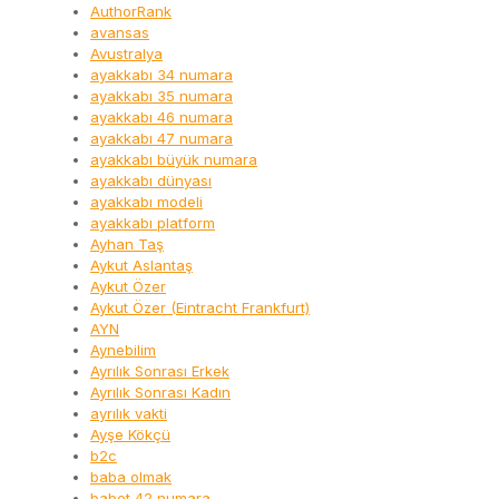
AuthorRank
avansas
Avustralya
ayakkabı 34 numara
ayakkabı 35 numara
ayakkabı 46 numara
ayakkabı 47 numara
ayakkabı büyük numara
ayakkabı dünyası
ayakkabı modeli
ayakkabı platform
Ayhan Taş
Aykut Aslantaş
Aykut Özer
Aykut Özer (Eintracht Frankfurt)
AYN
Aynebilim
Ayrılık Sonrası Erkek
Ayrılık Sonrası Kadın
ayrılık vakti
Ayşe Kökçü
b2c
baba olmak
babet 42 numara