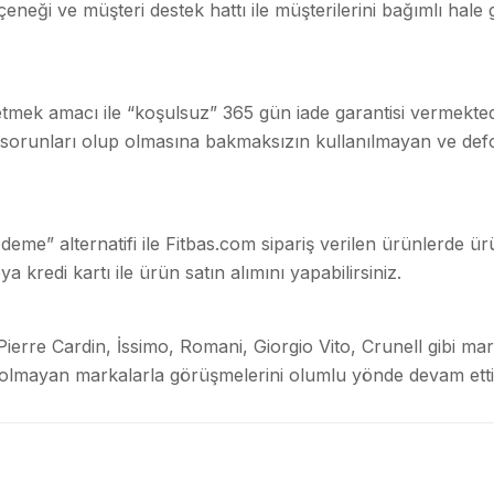
eneği ve müşteri destek hattı ile müşterilerini bağımlı hale
tmek amacı ile “koşulsuz” 365 gün iade garantisi vermekted
 sorunları olup olmasına bakmaksızın kullanılmayan ve de
deme” alternatifi ile Fitbas.com sipariş verilen ürünlerde ü
a kredi kartı ile ürün satın alımını yapabilirsiniz.
erre Cardin, İssimo, Romani, Giorgio Vito, Crunell gibi mar
 olmayan markalarla görüşmelerini olumlu yönde devam ettir