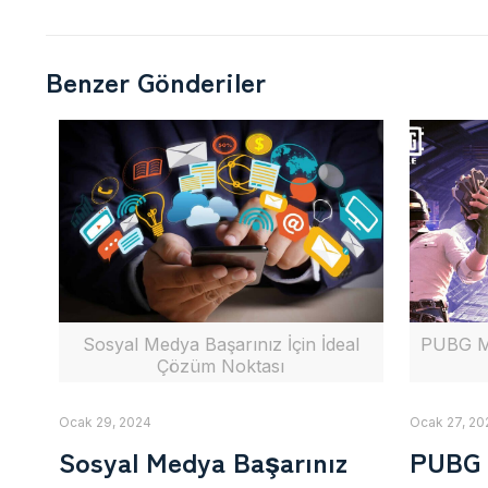
Benzer Gönderiler
Sosyal Medya Başarınız İçin İdeal
PUBG Mo
Çözüm Noktası
Ocak 29, 2024
Ocak 27, 20
Sosyal Medya Başarınız
PUBG M