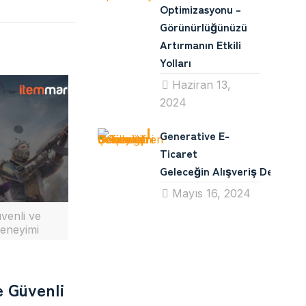
Optimizasyonu –
Görünürlüğünüzü
Artırmanın Etkili
Yolları
Haziran 13,
2024
Generative E-
Ticaret
Geleceğin Alışveriş Deneyimin
Mayıs 16, 2024
venli ve
eneyimi
e Güvenli