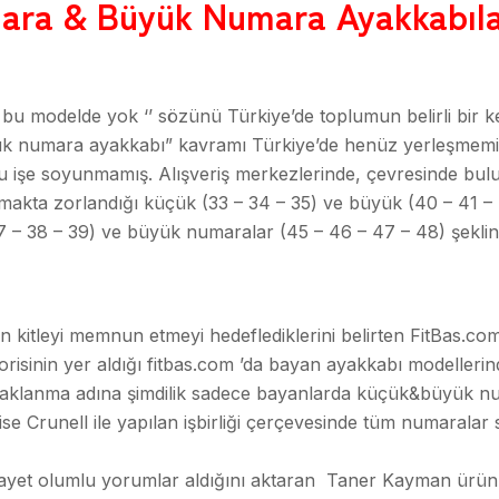
umara & Büyük Numara Ayakkabıl
u modelde yok ‘’ sözünü Türkiye’de toplumun belirli bir k
k numara ayakkabı” kavramı Türkiye’de henüz yerleşmemi
bu işe soyunmamış. Alışveriş merkezlerinde, çevresinde bul
makta zorlandığı küçük (33 – 34 – 35) ve büyük (40 – 41 –
7 – 38 – 39) ve büyük numaralar (45 – 46 – 47 – 48) şekli
n kitleyi memnun etmeyi hedeflediklerini belirten FitBas.com 
isinin yer aldığı fitbas.com ’da bayan ayakkabı modellerin
daklanma adına şimdilik sadece bayanlarda küçük&büyük n
ise Crunell ile yapılan işbirliği çerçevesinde tüm numaralar s
gayet olumlu yorumlar aldığını aktaran Taner Kayman ürün k