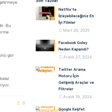
Son Yazılar
 getirmeye
Netflix’te
İzleyebileceğiniz En
İyi Filmler
ir. Bu
Mart 26, 2025
forme
Facebook Goley
Neden Kapandı?
rünü gör
Aralık 27, 2024
Twitter Arama
Motoru İçin
kalar
Gelişmiş Araçlar ve
iyor.
Filtreler
Aralık 19, 2024
0
Google Keşfet