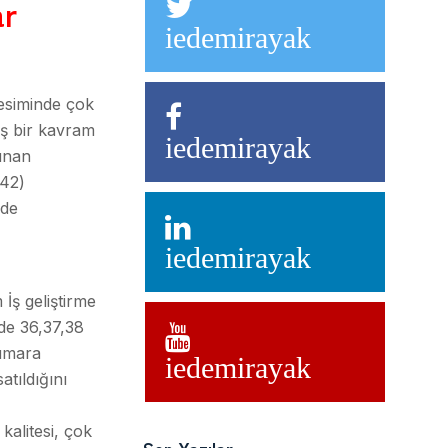
ar
iedemirayak
esiminde çok
ş bir kavram
iedemirayak
unan
 42)
nde
iedemirayak
İş geliştirme
de 36,37,38
umara
iedemirayak
atıldığını
alitesi, çok