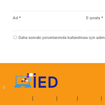
Ad
*
E-posta
*
Daha sonraki yorumlarımda kullanılması için adım
Gözlemler
|
Düşünceler
|
Etkinlikler
|
Mutluluklar
|