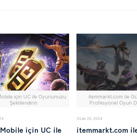
bile için UC ile Oyununuzu
itemmarkt.com ile Gü
Şekillendirin
Profesyonel Oyun D
24
Ocak 26, 2024
obile için UC ile
itemmarkt.com il