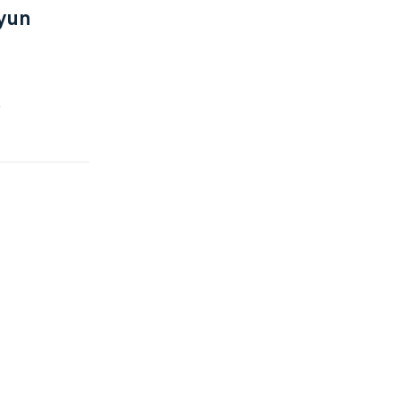
yun
e