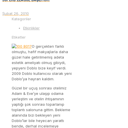
Şubat 26, 2010
Kategoriler
Etkinlikler
Etiketler
O gerçekten farklı
olmuştu, hafif makyajlarla daha
güzel hale getirilmemiş adeta
estetik ameliyatı olmuş gibiydi,
yepyeni Doblo bize keyif verdi.
2009 Doblo kullanıcısı olarak yeni
Doblo’ya hayran kaldım.
Güzel bir uçuş sonrası otelimiz
Adam & Eve’ye ulaşıp odama
yerleştim ve otelin ihtişamının
yaptığı şok sonrası toparlanıp
toplantı salonuna gittim. Bekleme
alanında bizi bekleyen yeni
Doblo’lar bile heyecan yarattı
bende, derhal incelemeye