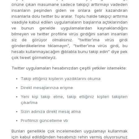
önüne çıkan masumane sadece takipçi arttırmayı vadeden
insanların peşinden giden ve onlara gelir kazandıran
insanlarla dolu twitter bu aralar. Toplu halde takipçi arttırma
vaadiyle kabul edilen uygulamaların başlarına açtıklarından
ve bunun genelde uygulamalardan kaynaklandığını
bilmeyen ve twitter profiline virüs girdiğini sanan insanları
siz de görüyor olmalısınız. “twitter’ıma virüs girdi
gönderdikelerime tıklamayın”, “twitter’ıma virüs girdi, bu
hesabı kullanmayacağım @blabla bunu takip edin” diye pek
çok tweet görmekteyiz.
Twitter uygulamaları hesabınızdan çeşitli yetkiler istemekte:
Takip ettiğiniz kişilerin yazdıklarını okuma
Direkt mesajlarınzıa erişme
Yeni kişi takip etme, takip ettiğiniz kişileri takipten
çıkartma
Sizin adınıza direkt mesaj atma
Profilinizi güncelleme vb
Bunları genellikle çok incelemeden uygulamayı kullanmak
için kabul edildiğinden hesabınızı rehin vermiş oluyorsunuz