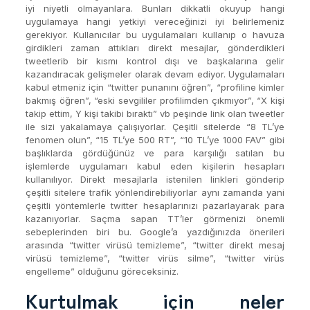
iyi niyetli olmayanlara. Bunları dikkatli okuyup hangi
uygulamaya hangi yetkiyi vereceğinizi iyi belirlemeniz
gerekiyor. Kullanıcılar bu uygulamaları kullanıp o havuza
girdikleri zaman attıkları direkt mesajlar, gönderdikleri
tweetlerib bir kısmı kontrol dışı ve başkalarına gelir
kazandıracak gelişmeler olarak devam ediyor. Uygulamaları
kabul etmeniz için “twitter punanını öğren”, “profiline kimler
bakmış öğren”, “eski sevgililer profilimden çıkmıyor”, “X kişi
takip ettim, Y kişi takibi bıraktı” vb peşinde link olan tweetler
ile sizi yakalamaya çalışıyorlar. Çeşitli sitelerde “8 TL’ye
fenomen olun”, “15 TL’ye 500 RT”, “10 TL’ye 1000 FAV” gibi
başlıklarda gördüğünüz ve para karşılığı satılan bu
işlemlerde uygulamarı kabul eden kişilerin hesapları
kullanılıyor. Direkt mesajlarla istenilen linkleri gönderip
çeşitli sitelere trafik yönlendirebiliyorlar aynı zamanda yani
çeşitli yöntemlerle twitter hesaplarınızı pazarlayarak para
kazanıyorlar. Saçma sapan TT’ler görmenizi önemli
sebeplerinden biri bu. Google’a yazdığınızda önerileri
arasında “twitter virüsü temizleme”, “twitter direkt mesaj
virüsü temizleme”, “twitter virüs silme”, “twitter virüs
engelleme” olduğunu göreceksiniz.
Kurtulmak için neler