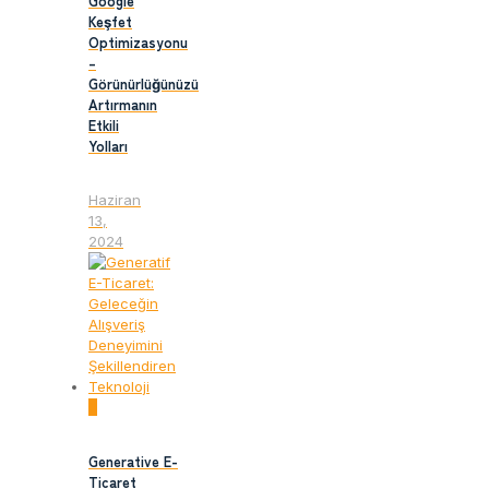
Google
Keşfet
Optimizasyonu
–
Görünürlüğünüzü
Artırmanın
Etkili
Yolları
Haziran
13,
2024
0
Generative E-
Ticaret