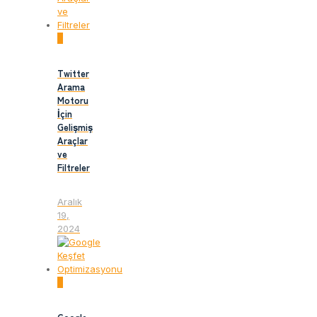
0
Twitter
Arama
Motoru
İçin
Gelişmiş
Araçlar
ve
Filtreler
Aralık
19,
2024
0