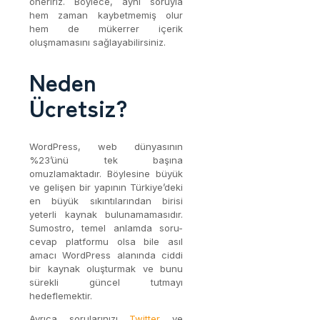
öneririz. Böylece, aynı soruyla
hem zaman kaybetmemiş olur
hem de mükerrer içerik
oluşmamasını sağlayabilirsiniz.
Neden
Ücretsiz?
WordPress, web dünyasının
%23’ünü tek başına
omuzlamaktadır. Böylesine büyük
ve gelişen bir yapının Türkiye’deki
en büyük sıkıntılarından birisi
yeterli kaynak bulunamamasıdır.
Sumostro, temel anlamda soru-
cevap platformu olsa bile asıl
amacı WordPress alanında ciddi
bir kaynak oluşturmak ve bunu
sürekli güncel tutmayı
hedeflemektir.
Ayrıca sorularınızı
Twitter
ve