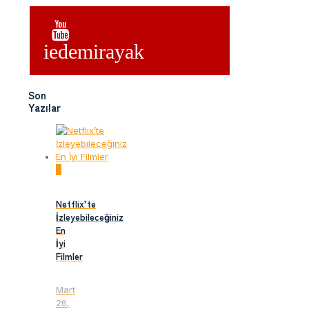
iedemirayak
Son
Yazılar
0
Netflix’te
İzleyebileceğiniz
En
İyi
Filmler
Mart
26,