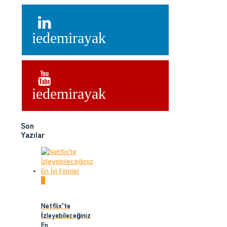
iedemirayak
iedemirayak
Son
Yazılar
0
Netflix’te
İzleyebileceğiniz
En