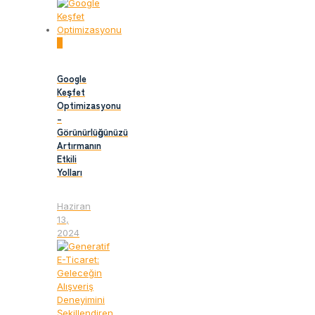
0
Google
Keşfet
Optimizasyonu
–
Görünürlüğünüzü
Artırmanın
Etkili
Yolları
Haziran
13,
2024