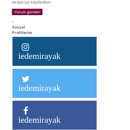
tarayıcıya kaydedilsin.
-
Sosyal
Profillerim
iedemirayak
iedemirayak
iedemirayak