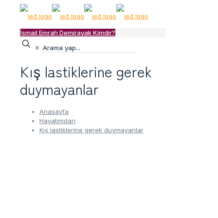
İsmail Emrah Demirayak Kimdir?
✕
Kış lastiklerine gerek
duymayanlar
Anasayfa
Hayatımdan
Kış lastiklerine gerek duymayanlar