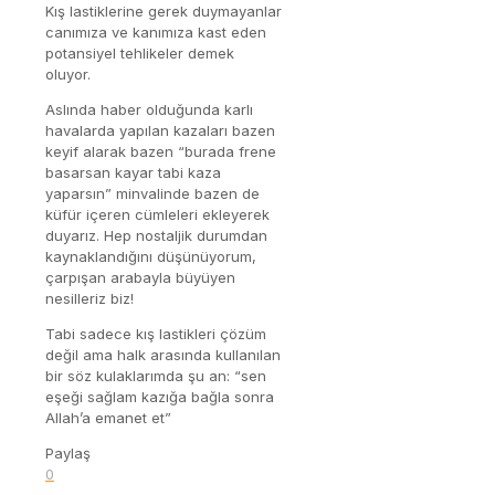
Kış lastiklerine gerek duymayanlar
canımıza ve kanımıza kast eden
potansiyel tehlikeler demek
oluyor.
Aslında haber olduğunda karlı
havalarda yapılan kazaları bazen
keyif alarak bazen “burada frene
basarsan kayar tabi kaza
yaparsın” minvalinde bazen de
küfür içeren cümleleri ekleyerek
duyarız. Hep nostaljik durumdan
kaynaklandığını düşünüyorum,
çarpışan arabayla büyüyen
nesilleriz biz!
Tabi sadece kış lastikleri çözüm
değil ama halk arasında kullanılan
bir söz kulaklarımda şu an: “sen
eşeği sağlam kazığa bağla sonra
Allah’a emanet et”
Paylaş
0