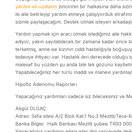
yardım eli uzatalım
zincirinin bir halkasına daha siz
iki aile belirleyip yardım etmeye çalışıyorduk etrafım
sizinle paylaşacağım. Destek olmak isteyen arkadaş
Yardım yapmak için aracı olmak istediğimiz aile hakkı
ediyor, yakın sayılabilecek bir zamana kadar önce bir 
terketmiş, anne ise kızının ciddi hastalığıyla boğuşu
tedaviye ihtiyacı var. Hastalık ileri derecede oldu
malesef bu yüzden şu anda bile tek gözünü kaybetmiş
Yapabileceğimiz her türlü maddi ve manevi yardıma/d
Hipofiz Adenomu Raporları
Yapacağınız yardımları sadece siz bileceksiniz ve M
Akgül OLGAÇ
Adres: Sefa sitesi A/2 Blok Kat.1 No.3 Mezitli/Tece-
Banka Bilgisi: Halk Bankası Mezitli şubesi TR93 0
Yapacağınız yardımın adına ister dini çerçevede değerlen