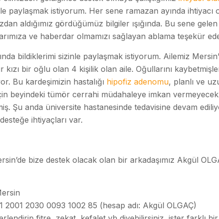
inle paylaşmak istiyorum. Her sene ramazan ayında ihtiyacı 
ızdan aldığımız gördüğümüz bilgiler ışığında. Bu sene gelen b
larımıza ve haberdar olmamızı sağlayan ablama teşekür ed
nda bildiklerimi sizinle paylaşmak istiyorum. Ailemiz Mersin
kızı bir oğlu olan 4 kişilik olan aile. Oğullarını kaybetmişl
yor. Bu kardeşimizin hastalığı
hipofiz adenomu
, planlı ve uz
ğu için beyindeki tümör cerrahi müdahaleye imkan vermeyecek
. Şu anda üniversite hastanesinde tedavisine devam ediliy
esteğe ihtiyaçları var.
ersin’de bize destek olacak olan bir arkadaşımız Akgül OLG
Mersin
001 2001 2030 0093 1002 85 (hesap adı: Akgül OLGAÇ)
dirip fitre, zekat, kefalet vb diyebilirsiniz, ister farklı bir