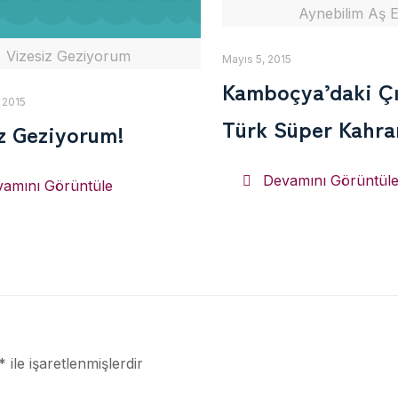
Aynebilim Aş E
Vizesiz Geziyorum
Mayıs 5, 2015
Kamboçya’daki Çı
 2015
Türk Süper Kahr
z Geziyorum!
Devamını Görüntül
amını Görüntüle
*
ile işaretlenmişlerdir