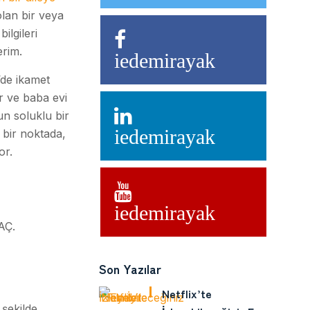
olan bir veya
ilgileri
erim.
iedemirayak
’de ikamet
er ve baba evi
un soluklu bir
iedemirayak
 bir noktada,
or.
iedemirayak
AÇ.
Son Yazılar
Netflix’te
 şekilde