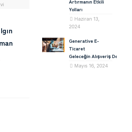
Artırmanın Etkili
vi
Yolları
Haziran 13,
2024
lgın
Generative E-
aman
Ticaret
Geleceğin Alışveriş Deneyimin
e
Mayıs 16, 2024