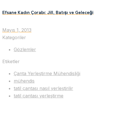
Efsane Kadın Çorabı: Jill, Batışı ve Geleceği
Mayıs 1, 2013
Kategoriler
Gözlemler
Etiketler
Çanta Yerleştirme Mühendisliği
mühendis
tatil çantası nasıl yerleştirilir
tatil çantası yerleştirme