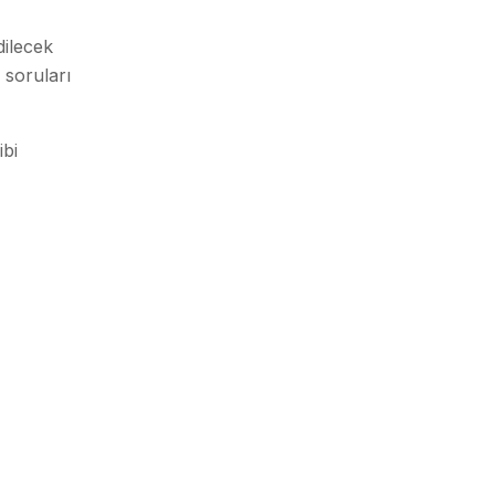
dilecek
 soruları
ibi