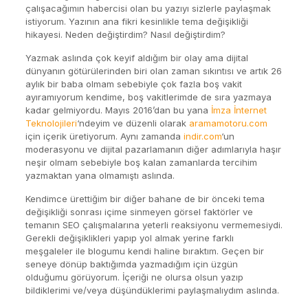
çalışacağımın habercisi olan bu yazıyı sizlerle paylaşmak
istiyorum. Yazının ana fikri kesinlikle tema değişikliği
hikayesi. Neden değiştirdim? Nasıl değiştirdim?
Yazmak aslında çok keyif aldığım bir olay ama dijital
dünyanın götürülerinden biri olan zaman sıkıntısı ve artık 26
aylık bir baba olmam sebebiyle çok fazla boş vakit
ayıramıyorum kendime, boş vakitlerimde de sıra yazmaya
kadar gelmiyordu. Mayıs 2016’dan bu yana
İmza İnternet
Teknolojileri
‘ndeyim ve düzenli olarak
aramamotoru.com
için içerik üretiyorum. Aynı zamanda
indir.com
‘un
moderasyonu ve dijital pazarlamanın diğer adımlarıyla haşır
neşir olmam sebebiyle boş kalan zamanlarda tercihim
yazmaktan yana olmamıştı aslında.
Kendimce ürettiğim bir diğer bahane de bir önceki tema
değişikliği sonrası içime sinmeyen görsel faktörler ve
temanın SEO çalışmalarına yeterli reaksiyonu vermemesiydi.
Gerekli değişiklikleri yapıp yol almak yerine farklı
meşgaleler ile blogumu kendi haline bıraktım. Geçen bir
seneye dönüp baktığımda yazmadığım için üzgün
olduğumu görüyorum. İçeriği ne olursa olsun yazıp
bildiklerimi ve/veya düşündüklerimi paylaşmalıydım aslında.