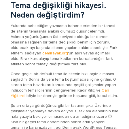
Tema değişikliği hikayesi.
Neden değiştirdim?
Yukarıda bahsettiğim yazmama bahanelerimden bir tanesi
de sitenin temasıyla alakalı olumsuz düşüncelerimdi.
Aslında yoğunluğumun üst seviyede olduğu bir dönem
olmasına rağmen bir tema değişikliği benim için zorunlu
oldu ocak ayı başında siteme yapılan saldırı sebebiyle. Fark
etmemi sağlayan
demirayak.org
‘un aşırı yavaş açılması
oldu. Biraz kurcalayıp tema kodlarının kurcalandığını fark
ettikten sonra temayı değiştirmek farz oldu.
Önce geçici bir default tema ile sitenin hızlı açılır olmasını
sağladım. Sonra da yeni tema koşturmacası içine girdim. O
sırada tema hazırlıkları konusunda çeşitli çalışmalar yapan
indir.com temsilcilerinin cengaverleri Kadir Kılıç ve
Can
Yiğiterol
böyle bir öneriyle gelince hoşuma gitti, kabul ettim.
Şu an ortaya gördüğünüz gibi bir tasarım çıktı. Üzerinde
çalışmalar yapmaya devam ediyoruz, reklam alanlarının bile
hala yazıyla bekliyor olmasından da anladığınız üzere 🙂
Kısa bir geçici tema döneminden sonra artık yepyeni
temam ile karşınızdayım, adı Demirayak WordPress Teması,