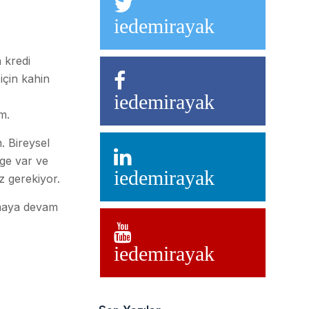
iedemirayak
 kredi
için kahin
iedemirayak
m.
. Bireysel
rge var ve
iedemirayak
z gerekiyor.
kumaya devam
iedemirayak