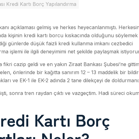
sı Kredi Kartı Borç Yapılandırma
ı açıklaması gelmiş ve herkes heyecanlanmıştı. Herkesin
nda kişinin kredi kartı borcu kıskacında olduğunu söylemek 
iği günlerde düşük faizli kredi kullanma imkanı cezbedici
a işlemi ile ilgili deneyimimi net şekilde paylaşmak istiyoru
ikri cazip geldi ve en yakın Ziraat Bankası Şubesi’ne gittim
en, önlerinde bir kağıtta sanırım 12 – 13 maddelik bir bildi
akları ve EK-1 ile EK-2 adında 2 tane dilekçeyi de doldurmanı
rmişti, sonra tren raydan çıktı ve vazgeçtim. Hadi süreci o
redi Kartı Borç
tları Neler?