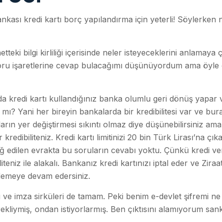
kası kredi kartı borç yapılandırma için yeterli! Söylerken 
ki bilgi kirliliği içerisinde neler isteyeceklerini anlamaya ç
 soru işaretlerine cevap bulacağımı düşünüyordum ama öyle
da kredi kartı kullandığınız banka olumlu geri dönüş yapar v
ı? Yani her bireyin bankalarda bir kredibilitesi var ve burad
ların yer değiştirmesi sıkıntı olmaz diye düşünebilirsiniz am
redibiliteniz. Kredi kartı limitinizi 20 bin Türk Lirası’na çıka
iğ edilen evrakta bu soruların cevabı yoktu. Çünkü kredi ver
iteniz ile alakalı. Bankanız kredi kartınızı iptal eder ve Zira
demeye devam edersiniz.
 ve imza sirküleri de tamam. Peki benim e-devlet şifremi ne
ekliymiş, ondan istiyorlarmış. Ben çıktısını alamıyorum san