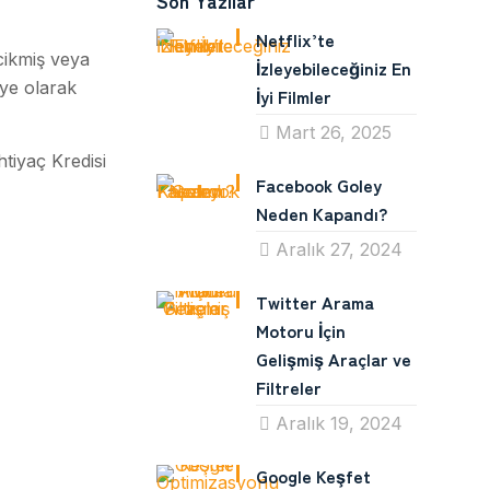
Son Yazılar
Netflix’te
cikmiş veya
İzleyebileceğiniz En
iye olarak
İyi Filmler
Mart 26, 2025
htiyaç Kredisi
Facebook Goley
Neden Kapandı?
Aralık 27, 2024
Twitter Arama
Motoru İçin
Gelişmiş Araçlar ve
Filtreler
Aralık 19, 2024
Google Keşfet