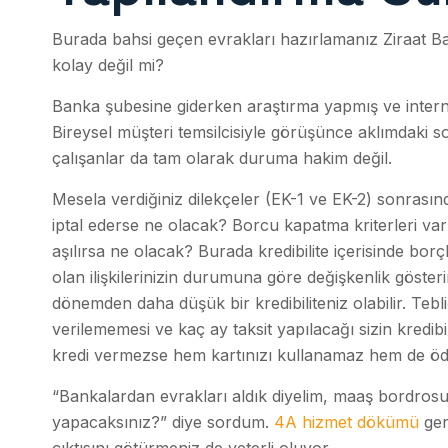
Burada bahsi geçen evrakları hazırlamanız Ziraat Ban
kolay değil mi?
Banka şubesine giderken araştırma yapmış ve internette
Bireysel müşteri temsilcisiyle görüşünce aklımdaki
çalışanlar da tam olarak duruma hakim değil.
Mesela verdiğiniz dilekçeler (EK-1 ve EK-2) sonrasın
iptal ederse ne olacak? Borcu kapatma kriterleri var m
aşılırsa ne olacak? Burada kredibilite içerisinde borç
olan ilişkilerinizin durumuna göre değişkenlik gösterir k
dönemden daha düşük bir kredibiliteniz olabilir. Tebl
verilememesi ve kaç ay taksit yapılacağı sizin kredibil
kredi vermezse hem kartınızı kullanamaz hem de ö
“Bankalardan evrakları aldık diyelim, maaş bordrosu
yapacaksınız?” diye sordum.
4A hizmet dökümü
ger