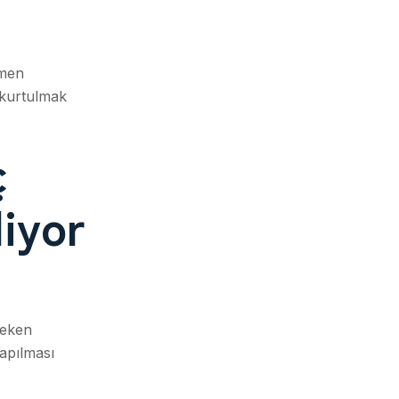
emen
n kurtulmak
ç
iyor
reken
apılması