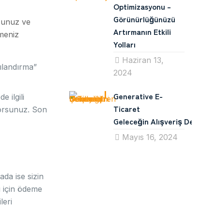
Optimizasyonu –
Görünürlüğünüzü
rsunuz ve
Artırmanın Etkili
meniz
Yolları
Haziran 13,
pılandırma”
2024
Generative E-
 ilgili
Ticaret
yorsunuz. Son
Geleceğin Alışveriş Deneyimin
Mayıs 16, 2024
ada ise sizin
ı için ödeme
leri