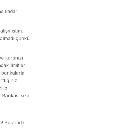
ne kadar
alışmıştım.
 olmadı çünkü
e kartınızı
aki limitler
a bankalarla
rttığınız
ilip
at Bankası size
ki! Bu arada