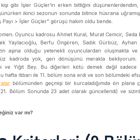
 kişi gibi İşler Güçler’in erken bittiğini düşünenlerdendim,
düşünürken ikinci sezonun sonunda bitince hüsrana uğramı
ş Payı > İşler Güçler” görüşü hakim oldu bende.
r fenomen. Oyuncu kadrosu Ahmet Kural, Murat Cemcir, Seda 
İpek Yaylacıoğlu, Berfu Öngören, Sadık Gürbüz, Ayhan
zin aşina olduğu yetenekli oyunculardan oluşmakta ve 
nüz kadroda yok, geri dönüşünü merakla bekliyorum.
i ve Yiğit Bey. Bu diğerleri kötü demek değil sadece 
hafta itibarı ile 11. bölüm sona erdi ve son bölümdeki efs
ralar
bölümünden geçmişi bir kurcaladığımda ön plana 
(21. Bölüm Sonunda 23 adet olarak güncellendi) ve sizin
ğiniz var mı?