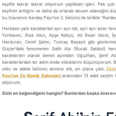
keyifle tekrar tekrar izliyorum yaptıkları işleri. Pek çok
keyfinin arttığını ve daha da artarak devam edeceğini 
bu hüsranım Kardeş Payı’nın 2. bölümü ile birlikte “Karde
Herkesin yeni karakterleri ayrı ayrı tat, ayrı ayrı bire
Yurtsever, Rıza Akın, Ayşe Kökçü, Ali İhsan Varol, 
Herduran, Cemil Şahin, Tuncay Beyazıt gibi gözlerimi
Güçler’deki fenomenim Salih Abi (Burak Satıbol) he
karakterleri olarak benim açımdan Oğuzhan, Şerif Ab
karakterlerden bir adım önde olduklarını düşünüyorum. Bu 
oldu ve adeta bölümü domine etti, ön plana çıktı.
Ekst
Payı’nın En Komik Sahneleri
arasından 13 adet seçtim 
istiyorum.
Sizin en beğendiğiniz hangisi? Bunlardan başka önerece