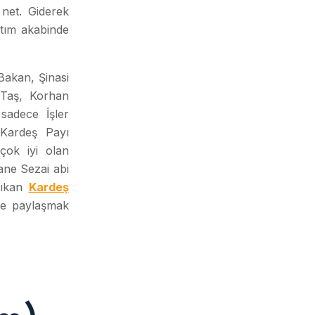
 net. Giderek
ştım akabinde
Bakan, Şinasi
 Taş, Korhan
sadece İşler
 Kardeş Payı
çok iyi olan
ane Sezai abi
çıkan
Kardeş
le paylaşmak